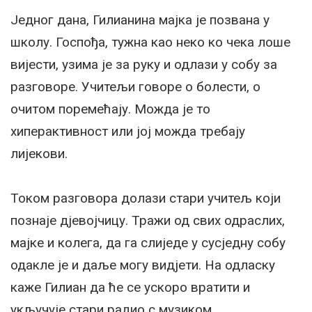
Једног дана, Гилианина мајка је позвана у
школу. Госпођа, тужна као неко ко чека лоше
вијести, узима је за руку и одлази у собу за
разговоре. Учитељи говоре о болести, о
очитом поремећају. Можда је то
хиперактивност или јој можда требају
лијекови.
Током разговора долази стари учитељ који
познаје дјевојчицу. Тражи од свих одраслих,
мајке и колега, да га слиједе у сусједну собу
одакле је и даље могу видјети. На одласку
каже Гилиан да ће се ускоро вратити и
укључује стари радио с музиком.