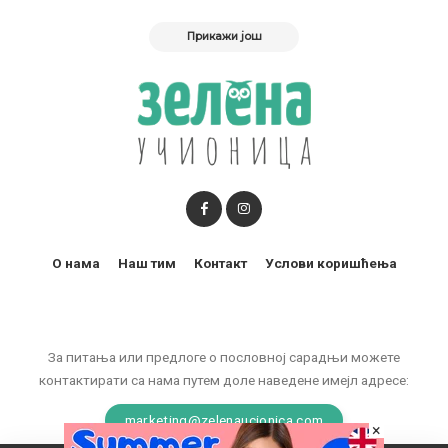
Прикажи још
О нама
Наш тим
Контакт
Услови коришћења
За питања или предлоге о пословној сарадњи можете
контактирати са нама путем доле наведене имејл адресе:
marketing@zelenaucionica.com
×