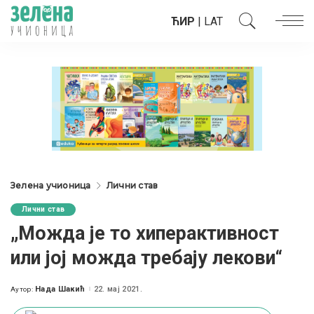
ЋИР
|
LAT
Зелена учионица
Лични став
Лични став
„Можда је то хиперактивност
или јој можда требају лекови“
Нада Шакић
22. мај 2021.
Аутор:
Posted
by