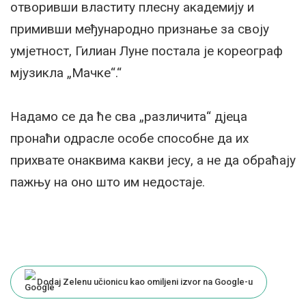
отворивши властиту плесну академију и
примивши међународно признање за своју
умјетност, Гилиан Лyне постала је кореограф
мјузикла „Мачке“.“
Надамо се да ће сва „различита“ дјеца
пронаћи одрасле особе способне да их
прихвате онаквима какви јесу, а не да обраћају
пажњу на оно што им недостаје.
Dodaj Zelenu učionicu kao omiljeni izvor na Google-u