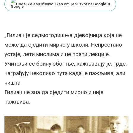
Dodaj Zelenu učionicu kao omiljeni izvor na Google-u
„Гилиан је седмогодишња дјевојчица која не
може да сједити мирно у школи. Непрестано
устаје, лети мислима и не прати лекције.
Учитељи се брину због ње, кажњавају је, грде,
награђују неколико пута када је пажљива, али
ништа.
Гилиан не зна да сједити мирно и није
пажљива.