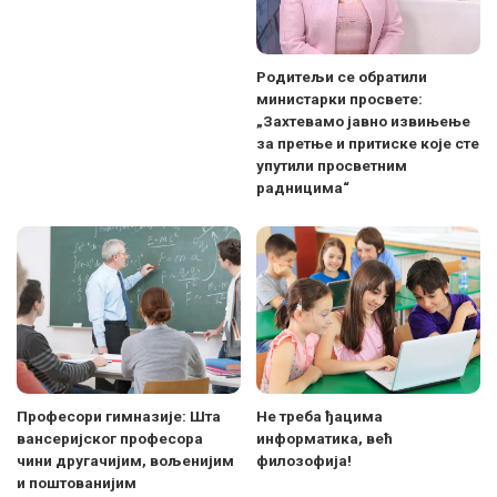
Родитељи се обратили
министарки просвете:
„Захтевамо јавно извињење
за претње и притиске које сте
упутили просветним
радницима“
Професори гимназије: Шта
Не треба ђацима
вансеријског професора
информатика, већ
чини другачијим, вољенијим
филозофија!
и поштованијим