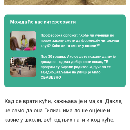
Можда ће вас интересовати
Професорка српског: ”Хоће ли ученици по
новом закону смети да формирају читалачки
клуб? Хоће ли то смети у школи?”
Пре 30 година: Ако се дете пожали да му је
досадно – одмах добије неки посао, ТВ
програм су бирали родитељи, ручало се
заједно, јављање на улици је било
ОБАВЕЗНО
Кад се врати кући, кажњава је и мајка. Дакле,
не само да она Гилиан има лоше оцјене и
казне у школи, већ од њих пати и код куће.