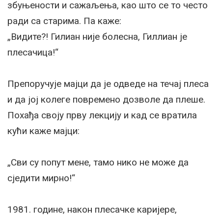
збуњености и сажаљења, као што се то често
ради са старима. Па каже:
„Видите?! Гилиан није болесна, Гиллиан је
плесачица!“
Препоручује мајци да је одведе на течај плеса
и да јој колеге повремено дозволе да плеше.
Похађа своју прву лекцију и кад се вратила
кући каже мајци:
„Сви су попут мене, тамо нико не може да
сједити мирно!“
1981. године, након плесачке каријере,