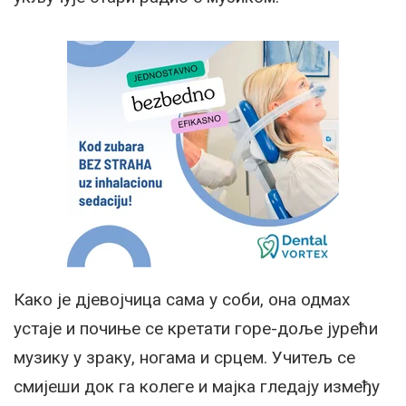
Како је дјевојчица сама у соби, она одмах
устаје и почиње се кретати горе-доље јурећи
музику у зраку, ногама и срцем. Учитељ се
смијеши док га колеге и мајка гледају између