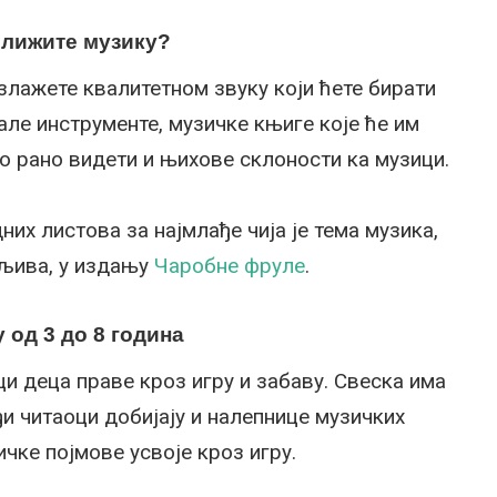
ближите музику?
злажете квалитетном звуку који ћете бирати
але инструменте, музичке књиге које ће им
ло рано видети и њихове склоности ка музици.
их листова за најмлађе чија је тема музика,
мљива, у издању
Чаробне фруле
.
 од 3 до 8 година
ци деца праве кроз игру и забаву. Свеска има
и читаоци добијају и налепнице музичких
ичке појмове усвоје кроз игру.