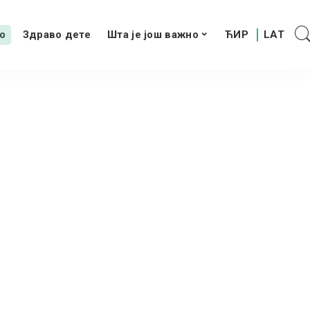
о
Здраво дете
Шта је још важно