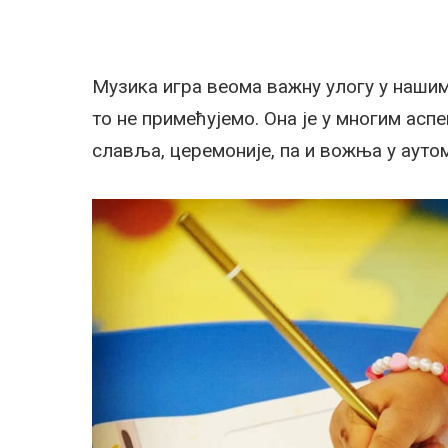
Музика игра веома важну улогу у нашим
то не примећујемо. Она је у многим асп
славља, церемоније, па и вожња у ауто