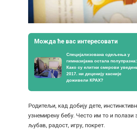
Можда ће вас интересовати
Специјализована одељења у
гимназијама остала полупразна:
Како су елитни смерови уведен
2017. ни деценију касније
доживели КРАХ?
Родитељи, кад добију дете, инстинктив
узнемирену бебу. Често им то и полази 
љубав, радост, игру, покрет.