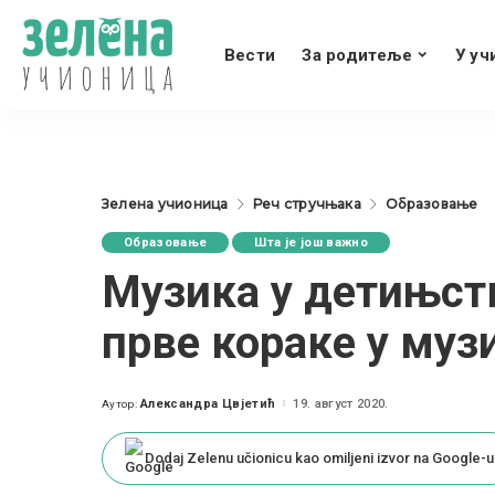
Вести
За родитеље
У уч
Зелена учионица
Реч стручњака
Образовање
Образовање
Шта је још важно
Музика у детињств
прве кораке у муз
Александра Цвјетић
19. август 2020.
Аутор:
Posted
by
Dodaj Zelenu učionicu kao omiljeni izvor na Google-u