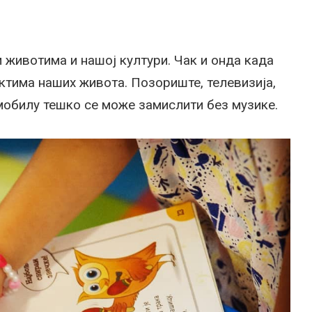
 животима и нашој култури. Чак и онда када
ектима наших живота. Позориште, телевизија,
мобилу тешко се може замислити без музике.