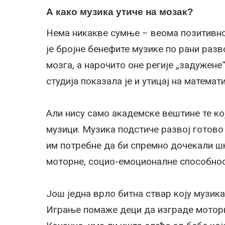
А како музика утиче на мозак?
Нема никакве сумње – веома позитивно.
је бројне бенефите музике по рани разв
мозга, а нарочито оне регије „задужене
студија показала је и утицај на матема
Али нису само академске вештине те ко
музици. Музика подстиче развој готово 
им потребне да би спремно дочекали шк
моторне, социо-емоционалне способнос
Још једна врло битна ствар коју музика
Играње помаже деци да изграде моторне