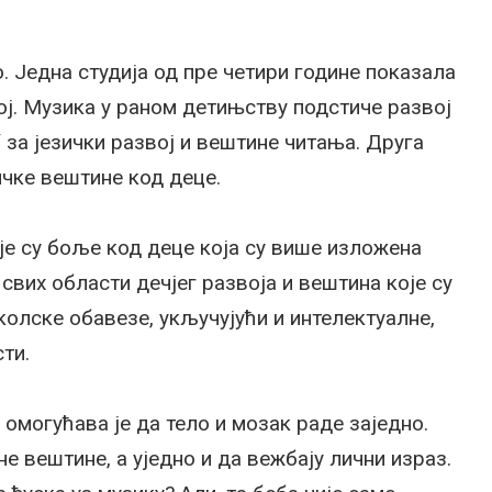
 Једна студија од пре четири године показала
ој. Музика у раном детињству подстиче развој
“ за језички развој и вештине читања. Друга
тичке вештине код деце.
је су боље код деце која су више изложена
свих области дечјег развоја и вештина које су
олске обавезе, укључујући и интелектуалне,
ти.
 омогућава је да тело и мозак раде заједно.
 вештине, а уједно и да вежбају лични израз.