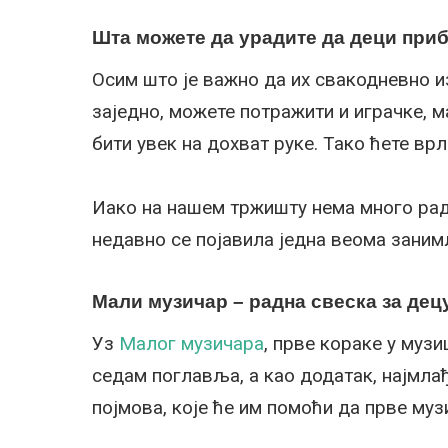
Шта можете да урадите да деци при
Осим што је важно да их свакодневно и
заједно, можете потражити и играчке, м
бити увек на дохват руке. Тако ћете вр
Иако на нашем тржишту нема много радн
недавно се појавила једна веома зани
Мали музичар – радна свеска за децу
Уз
Малог музичара
, прве кораке у музи
седам поглавља, а као додатак, најмлађ
појмова, које ће им помоћи да прве муз