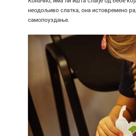
Коначно, има ли ишта слађе од бебе која
неодољиво слатка, она истовремено рад
самопоуздање.