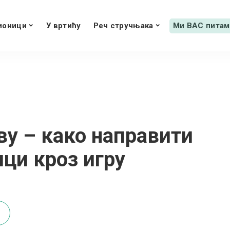
ионици
У вртићу
Реч стручњака
Ми ВАС питам
у – како направити
ици кроз игру