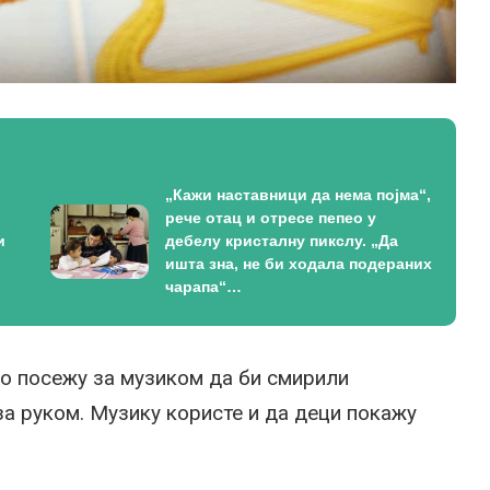
„Кажи наставници да нема појма“,
рече отац и отресе пепео у
и
дебелу кристалну пикслу. „Да
ишта зна, не би ходала подераних
чарапа“…
но посежу за музиком да би смирили
за руком. Музику користе и да деци покажу