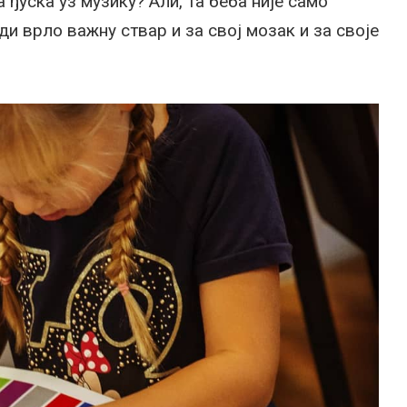
 ђуска уз музику? Али, та беба није само
и врло важну ствар и за свој мозак и за своје