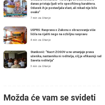
danas pristaju ljudi vrlo specifičnog karaktera.
Oduvek ih je postavljala vlast, ali nikad nije bilo
ovako”
7 min za čitanje
USPRS: Rasprava o Zakonu o obrazovanju više
ličila na rijaliti nego na ozbiljnu raspravu
4 min za čitanje
Stanković: ”Nacrt ZOSOV-a ne umanjuje prava
učenika, nastavnika ni roditelja, cilj je efikasniji rad
Saveta roditelja”
3 min za čitanje
Možda će vam se svideti