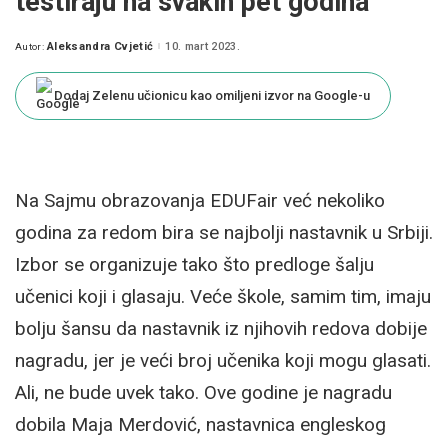
testiraju na svakih pet godina“
Aleksandra Cvjetić
10. mart 2023.
Autor:
Posted
by
Dodaj Zelenu učionicu kao omiljeni izvor na Google-u
Na Sajmu obrazovanja EDUFair već nekoliko
godina za redom bira se najbolji nastavnik u Srbiji.
Izbor se organizuje tako što predloge šalju
učenici koji i glasaju. Veće škole, samim tim, imaju
bolju šansu da nastavnik iz njihovih redova dobije
nagradu, jer je veći broj učenika koji mogu glasati.
Ali, ne bude uvek tako. Ove godine je nagradu
dobila Maja Merdović, nastavnica engleskog