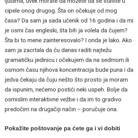
ljudima, uvek morate da možete da se stavite u
cipele onog drugog. Šta on očekuje od mog
časa? Da sam ja sada učenik od 16 godina i da mi
je osmi čas engleski, šta bih ja volela da čujem?
Šta bi to mene zainteresovalo? I onda je lako. Ako
sam ja zacrtala da ću danas raditi najtežu
gramatičku jedinicu i očekujem da na sedmom ili
osmom času njihova koncentracija bude puna i da
jedva čekaju da čuju nešto što prosto ja moram
da ispunim, nećemo postići neki uspeh. Bolje da
osmislim interaktivne vežbe i da im to gradivo
predočim na drugačiji način – poručuje ona.
Pokažite poštovanje pa ćete ga i vi dobiti