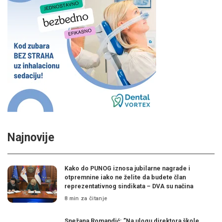
Najnovije
Kako do PUNOG iznosa jubilarne nagrade i
otpremnine iako ne želite da budete član
reprezentativnog sindikata – DVA su načina
8 min za čitanje
Snežana Romandić: ”Na ulogu direktora škole