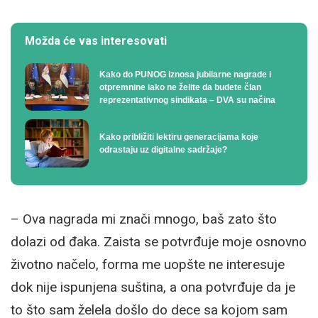
Možda će vas interesovati
Kako do PUNOG iznosa jubilarne nagrade i
otpremnine iako ne želite da budete član
reprezentativnog sindikata – DVA su načina
Kako približiti lektiru generacijama koje
odrastaju uz digitalne sadržaje?
– Ova nagrada mi znači mnogo, baš zato što
dolazi od đaka. Zaista se potvrđuje moje osnovno
životno načelo, forma me uopšte ne interesuje
dok nije ispunjena suština, a ona potvrđuje da je
to što sam želela došlo do dece sa kojom sam