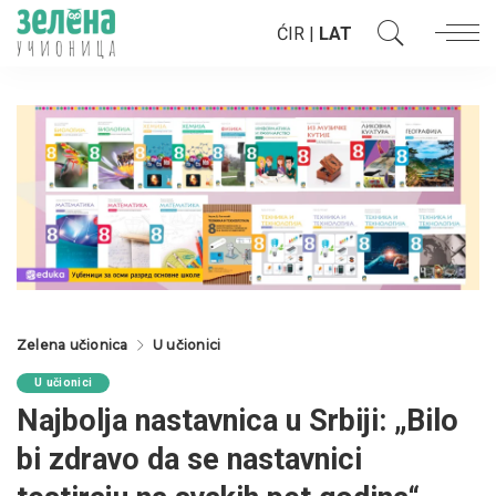
ĆIR
|
LAT
Zelena učionica
U učionici
U učionici
Najbolja nastavnica u Srbiji: „Bilo
bi zdravo da se nastavnici