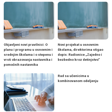
Objavljeni novi pravilnici: O
Novi projekat u osnovnim
planu i programu u osnovnim i
školama, direktorima stigao
srednjim školama i o stepenu i
dopis: Radionice „Zajedno i
vrsti obrazovanja nastavnika i
bezbedno kroz detinjstvo“
pomoćnih nastavnika
Rad sa učenicima u
kombinovanom odeljenju