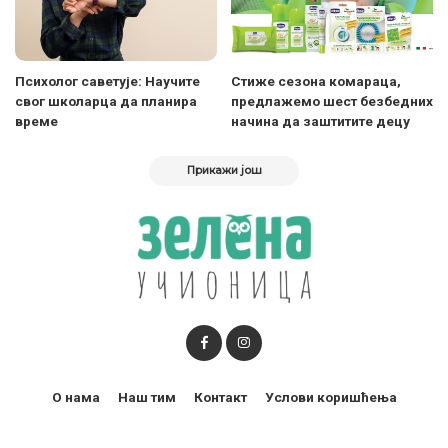
Психолог саветује: Научите
Стиже сезона комараца,
свог школарца да планира
предлажемо шест безбедних
време
начина да заштитите децу
Прикажи још
О нама
Наш тим
Контакт
Услови коришћења