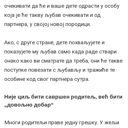
очекивати да ће и ваше дете одрасти у особу
која је ће такву љубав очекивати и од
партнера, у својој новој породици.
Ако, с друге стране, дете похваљујете и
показујете му љубав само када раде ствари
онако како ви сматрате да треба, они ће такве
поступке повезати с љубављу и тражиће те
особине код свог партнера сутра.
Није циљ бити савршен родитељ, већ бити
„довољно добар“
Многи родитељи праве једну грешку. У жељи