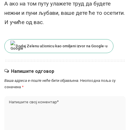
А ако на том путу улажете труд да будете
нежни и пуни љубави, ваше дете ће то осетити.
И учиће од вас.
Dodaj Zelenu učionicu kao omiljeni izvor na Google-u
Напишите одговор
Ваша адреса е-поште неће бити објављена.
Неопходна поља су
означена
*