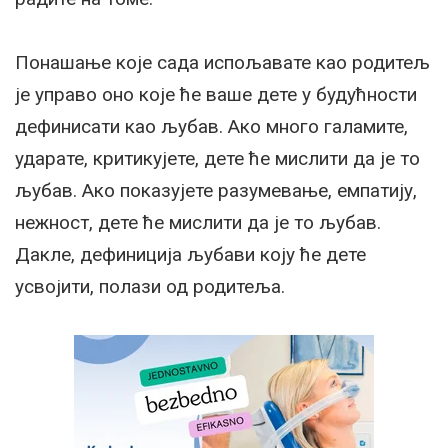
Понашање које сада испољавате као родитељ
је управо оно које ће ваше дете у будућности
дефинисати као љубав. Ако много галамите,
ударате, критикујете, дете ће мислити да је то
љубав. Ако показујете разумевање, емпатију,
нежност, дете ће мислити да је то љубав.
Дакле, дефиниција љубави коју ће дете
усвојити, полази од родитеља.