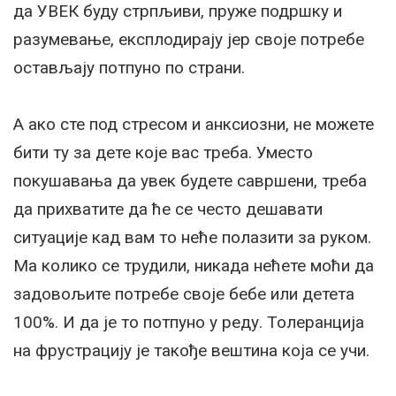
да УВЕК буду стрпљиви, пруже подршку и
разумевање, експлодирају јер своје потребе
остављају потпуно по страни.
А ако сте под стресом и анксиозни, не можете
бити ту за дете које вас треба. Уместо
покушавања да увек будете савршени, треба
да прихватите да ће се често дешавати
ситуације кад вам то неће полазити за руком.
Ма колико се трудили, никада нећете моћи да
задовољите потребе своје бебе или детета
100%. И да је то потпуно у реду. Толеранција
на фрустрацију је такође вештина која се учи.