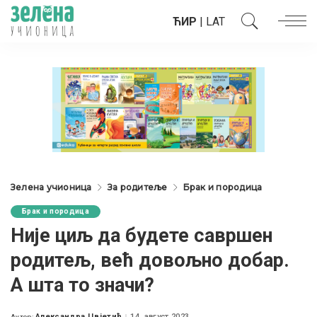
ЋИР
|
LAT
Зелена учионица
За родитеље
Брак и породица
Брак и породица
Није циљ да будете савршен
родитељ, већ довољно добар.
А шта то значи?
Александра Цвјетић
14. август 2023.
Аутор: