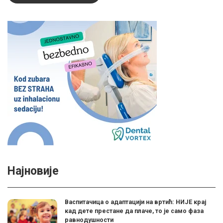
Најновије
Васпитачица о адаптацији на вртић: НИЈЕ крај
кад дете престане да плаче, то је само фаза
равнодушности