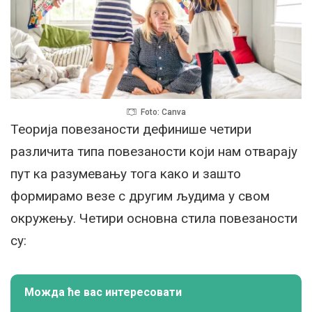
Foto: Canva
Теорија повезаности дефинише четири
различита типа повезаности који нам отварају
пут ка разумевању тога како и зашто
формирамо везе с другим људима у свом
окружењу. Четири основна стила повезаности
су:
Можда ће вас интересовати