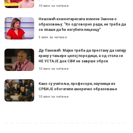
10 мин за читање
Нешовић коментарисала измене Закона о
образовању: ”Ко одговорно ради, не треба да
се плаши да ће изгубити лиценцу”
3 мин за читање
Др Пановић: Мајке треба да престану да сипају
храну у тањире целој породици, а од стола се
НЕ УСТАЈЕ док СВИ не заврше оброк
10 мин за читање
Како су учитељи, професори, научници из
СРБИЈЕ обогатили америчко образовање
10 мин за читање