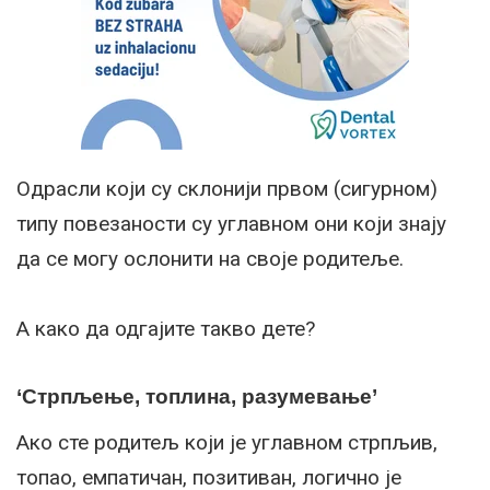
Одрасли који су склонији првом (сигурном)
типу повезаности су углавном они који знају
да се могу ослонити на своје родитеље.
А како да одгајите такво дете?
‘Стрпљење, топлина, разумевање’
Ако сте родитељ који је углавном стрпљив,
топао, емпатичан, позитиван, логично је