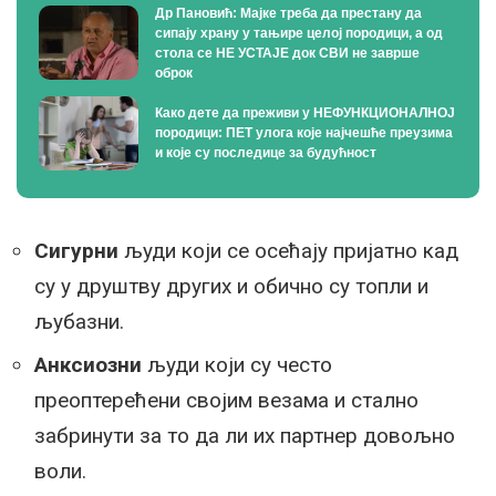
Др Пановић: Мајке треба да престану да
сипају храну у тањире целој породици, а од
стола се НЕ УСТАЈЕ док СВИ не заврше
оброк
Како дете да преживи у НЕФУНКЦИОНАЛНОЈ
породици: ПЕТ улога које најчешће преузима
и које су последице за будућност
Сигурни
људи који се осећају пријатно кад
су у друштву других и обично су топли и
љубазни.
Анксиозни
људи који су често
преоптерећени својим везама и стално
забринути за то да ли их партнер довољно
воли.