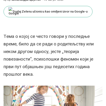
Posted
by
Dodaj Zelenu učionicu kao omiljeni izvor na Google-u
Tема о којој се често говори у последње
време, било да се ради о родитељству или
неком другом односу, јесте „теорија
повезаности“, психолошки феномен који је
први пут објашњен још педесетих година
прошлог века.