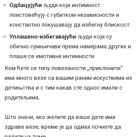
Одбацујући
људи који интимност
поистовећују с губитком независности и
константно покушавају да избегну блискост.
Уплашено-избегавајући
људи који су
обично сумњичави према намерама других и
плаше се емотивне интимности.
Ком ћете се типу повезаности „приклонити“
има много везе са вашим раним искуствима из
детињства и с тим какав сте однос имали с
родитељима.
Што значи, ако желите да ваше дете има
здраве везе, време је да одмах почнете да
радите на томе.