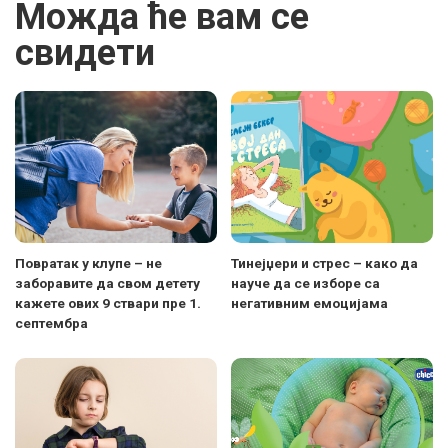
Можда ће вам се
свидети
Повратак у клупе – не
Тинејџери и стрес – како да
заборавите да свом детету
науче да се изборе са
кажете ових 9 ствари пре 1.
негативним емоцијама
септембра