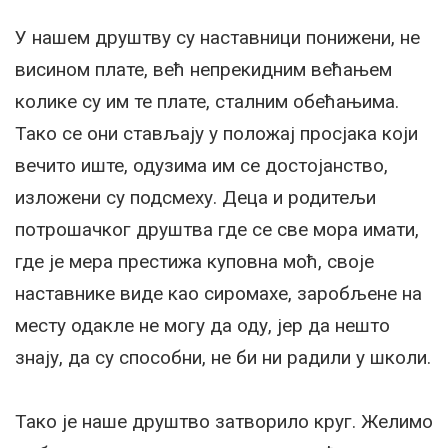
У нашем друштву су наставници понижени, не
висином плате, већ непрекидним већањем
колике су им те плате, сталним обећањима.
Тако се они стављају у положај просјака који
вечито иште, одузима им се достојанство,
изложени су подсмеху. Деца и родитељи
потрошачког друштва где се све мора имати,
где је мера престижа куповна моћ, своје
наставнике виде као сиромахе, заробљене на
месту одакле не могу да оду, јер да нешто
знају, да су способни, не би ни радили у школи.
Тако је наше друштво затворило круг. Желимо