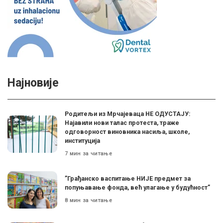
Најновије
Родитељи из Мрчајеваца НЕ ОДУСТАЈУ:
Најавили нови талас протеста, траже
одговорност виновника насиља, школе,
институција
7 мин за читање
”Грађанско васпитање НИЈЕ предмет за
попуњавање фонда, већ улагање у будућност”
8 мин за читање