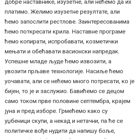
добре наставнике, изузетне, али нећемо да их
платимо. Желимо изузетне резултате, али
ћемо запослити рестлове. Заинтересованима
ћемо поткресати крила. Наставне програме
ћемо копирати, испробавати, козметички
мењати и обећавати васионски напредак.
Успешне младе људе ћемо извозити, а
увозити прљаве технологије. Насиље ћемо
уочавати, али се нећемо много потресати, ко је
бијен, то је и заслужио. Бавићемо се децом
само током прве половине септембра, крајем
јуна и пред изборе. Грмећемо како су
уџбеници скупи, а некад и нетачни, па ће се
политичке вође нудити да напишу боље,