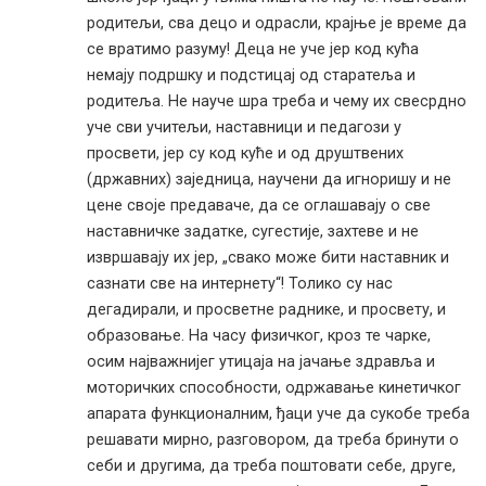
родитељи, сва децо и одрасли, крајње је време да
се вратимо разуму! Деца не уче јер код кућа
немају подршку и подстицај од старатеља и
родитеља. Не науче шра треба и чему их свесрдно
уче сви учитељи, наставници и педагози у
просвети, јер су код куће и од друштвених
(државних) заједница, научени да игноришу и не
цене своје предаваче, да се оглашавају о све
наставничке задатке, сугестије, захтеве и не
извршавају их јер, „свако може бити наставник и
сазнати све на интернету“! Толико су нас
дегадирали, и просветне раднике, и просвету, и
образовање. На часу физичког, кроз те чарке,
осим најважнијег утицаја на јачање здравља и
моторичких способности, одржавање кинетичког
апарата функционалним, ђаци уче да сукобе треба
решавати мирно, разговором, да треба бринути о
себи и другима, да треба поштовати себе, друге,