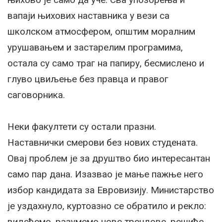
вапаји њихових наставника у вези са
школском атмосфером, општим моралним
урушавањем и застарелим програмима,
остала су само траг на папиру, бесмислено и
глуво цвиљење без правца и правог
саговорника.
Неки факултети су остали празни.
Наставнички смерови без нових студената.
Овај проблем је за друштво био интересантан
само пар дана. Изазвао је мање пажње него
избор кандидата за Евровизију. Министарство
је уздахнуло, куртоазно се обратило и рекло:
видећемо, разумемо нове трендове, решиће