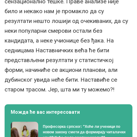
сензационално тешке. Праве анализе није
било и некако нам је промакло да су
резултати нешто лошији од очекиваних, да су
неки популарни смерови остали без
кандидата, а неке учионице без ђака. На
седницама Наставничких већа ће бити
представљени резултати у статистичкој
форми, начиниће се акциони планови, али
дубинског увида неће бити. Наставиће се
старом трасом. Јер, шта ми ту можемо?!
Можда ће вас интересовати
Професорка српског: ”Хоће ли ученици по
новом закону смети да формирају читалачки