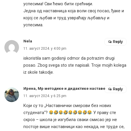
успесима! Сви ћемо бити срећнији.
Једна од наставница која воли свој посао, ђаке и
којој се љубав и труд узвраћају љубављу и
успесима.
Nela
Reply
11. август 2024. у 4:00 pm
iskoristila sam godisnji odmor da potrazim drugi
posao. Zbog svega sto ste napisali. Troje mojih kolega
iz skole takodje.
Ирена, Мр методике и дидактике наставе
Reply
11. август 2024. у 6:25 pm
Који су то „Наставнички смерови без нових
студената“?
У праву сте
скроз – школа је изгубила сваки смисао јер не
постоје више наставници као некада, не труде се,