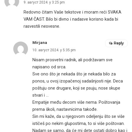
9. август 2024. у 3:25 pm
Redovno čitam Vaše tekstove i moram reći SVAKA
VAM ČAST. Bilo bi divno i nadasve korisno kada bi
rasvestili nesvesne.
Mirjana
Reply
10. август 2024. у 5:35 pm
Nisam prosvetni radnik, ali podržavam sve
napisano od srca.
Sve ono što je nekada što je nekada bilo za
ponos, u ovoj izopačenoj sadašnjosti nije. Deca
poštuju one drugare, koji se psuju, nose skupe
stvari i …
Empatije među decom više nema. Poštovanja
prema školi, nastavnicima takođe.
Sin mi kaže, da u njegovom odeljenju što se više
ističeš po nekim glupostima, to si više poštovan.
Nadam se samo, da će mi dete ostati dobro kao i