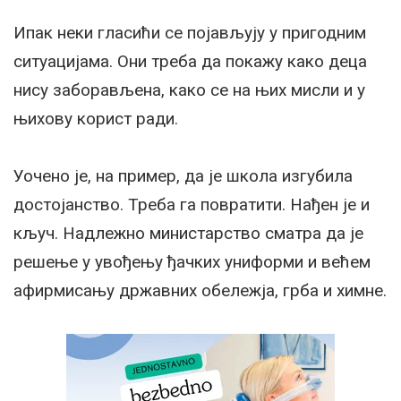
Ипак неки гласићи се појављују у пригодним
ситуацијама. Они треба да покажу како деца
нису заборављена, како се на њих мисли и у
њихову корист ради.
Уочено је, на пример, да је школа изгубила
достојанство. Треба га повратити. Нађен је и
кључ. Надлежно министарство сматра да је
решење у увођењу ђачких униформи и већем
афирмисању државних обележја, грба и химне.