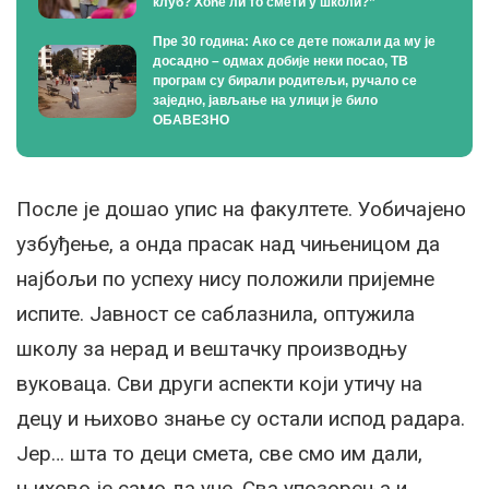
клуб? Хоће ли то смети у школи?”
Пре 30 година: Ако се дете пожали да му је
досадно – одмах добије неки посао, ТВ
програм су бирали родитељи, ручало се
заједно, јављање на улици је било
ОБАВЕЗНО
После је дошао упис на факултете. Уобичајено
узбуђење, а онда прасак над чињеницом да
најбољи по успеху нису положили пријемне
испите. Јавност се саблазнила, оптужила
школу за нерад и вештачку производњу
вуковаца. Сви други аспекти који утичу на
децу и њихово знање су остали испод радара.
Јер… шта то деци смета, све смо им дали,
њихово је само да уче. Сва упозорења и