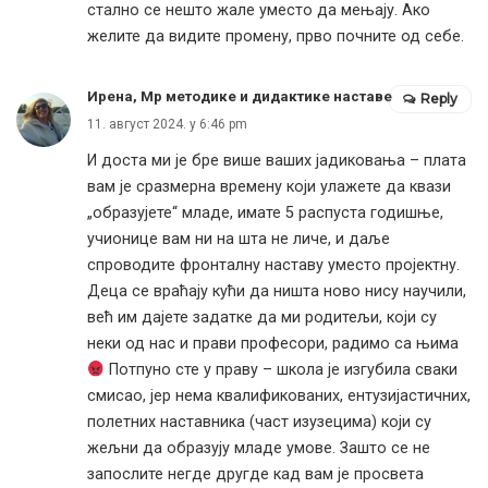
стално се нешто жале уместо да мењају. Ако
желите да видите промену, прво почните од себе.
Ирена, Мр методике и дидактике наставе
Reply
11. август 2024. у 6:46 pm
И доста ми је бре више ваших јадиковања – плата
вам је сразмерна времену који улажете да квази
„образујете“ младе, имате 5 распуста годишње,
учионице вам ни на шта не личе, и даље
спроводите фронталну наставу уместо пројектну.
Деца се враћају кући да ништа ново нису научили,
већ им дајете задатке да ми родитељи, који су
неки од нас и прави професори, радимо са њима
Потпуно сте у праву – школа је изгубила сваки
смисао, јер нема квалификованих, ентузијастичних,
полетних наставника (част изузецима) који су
жељни да образују младе умове. Зашто се не
запослите негде другде кад вам је просвета