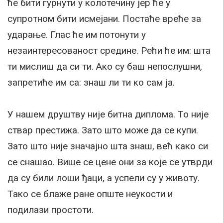
ће бити гурнути у колотечину јер ће у
супротном бити исмејани. Постаће вреће за
ударање. Глас ће им потонути у
незаинтересованост средине. Рећи ће им: шта
ти мислиш да си ти. Ако су баш непослушни,
запретиће им са: знаш ли ти ко сам ја.
У нашем друштву није битна диплома. То није
ствар престижа. Зато што може да се купи.
Зато што није значајно шта знаш, већ како си
се снашао. Више се цене они за које се утврди
да су били лоши ђаци, а успели су у животу.
Тако се блаже ране опште неукости и
подилази простоти.