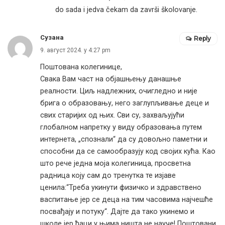
do sada i jedva čekam da završi školovanje.
Сузана
Reply
9. август 2024. у 4:27 pm
Поштована колегинице,
Свака Вам част на објашњењу данашње
реалности. Циљ надлежних, очигледно и није
брига о образовању, него заглупљивање деце и
свих старијих од њих. Сви су, захваљујући
глобалном напретку у виду образовања путем
интернета, „спознали“ да су довољно паметни и
способни да се самообразују код својих кућа. Као
што рече једна моја колегиница, просветна
радница коју сам до тренутка те изјаве
ценила:“Треба укинути физичко и здравствено
васпитање јер се деца на тим часовима најчешће
посвађају и потуку“. Дајте да тако укинемо и
школе јер ђаци у њима ништа не науче! Поштовани