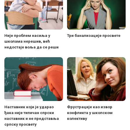
Није проблем насиља у
Три банализације просвете
школама нерешив, већ
недостаје воља да се реши
Наставник који је ударао
Фрустрације као извор
ђака није типичан спрски
конфликта у школском
наставник и не представља
колективу
српску просвету