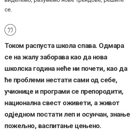
се.
Током распуста школа спава. Одмара
се на жалу заборава као да нова
школска година неће ни почети, као да
ће проблеми нестати сами од себе,
учионице и програми се препородити,
национална свест оживети, а живот
одједном постати леп и осунчан, знање
пожељно, васпитање цењено.