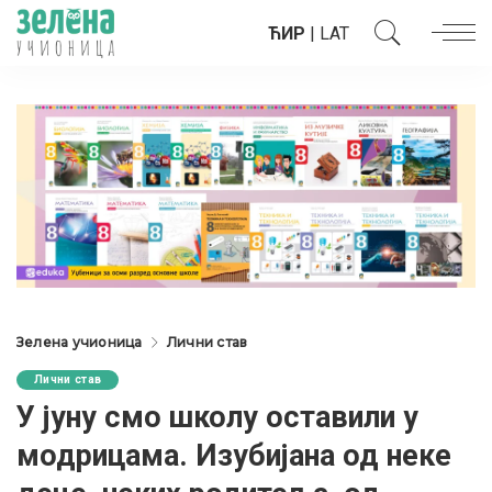
ЋИР
|
LAT
Зелена учионица
Лични став
Лични став
У јуну смо школу оставили у
модрицама. Изубијана од неке