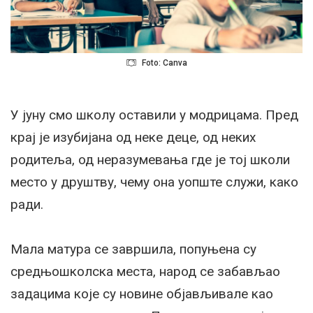
Foto: Canva
У јуну смо школу оставили у модрицама. Пред
крај је изубијана од неке деце, од неких
родитеља, од неразумевања где је тој школи
место у друштву, чему она уопште служи, како
ради.
Мала матура се завршила, попуњена су
средњошколска места, народ се забављао
задацима које су новине објављивале као