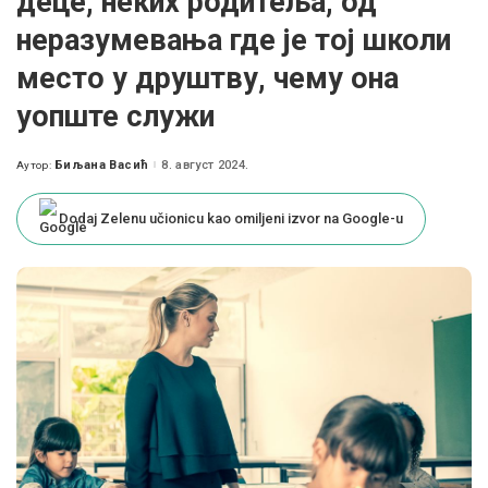
деце, неких родитеља, од
неразумевања где је тој школи
место у друштву, чему она
уопште служи
Биљана Васић
8. август 2024.
Аутор:
Posted
by
Dodaj Zelenu učionicu kao omiljeni izvor na Google-u