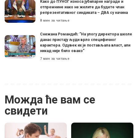
Како до ПУНОГ износа јубиларне награде и
отпремнине иако не желите да будете члан
репрезентативног синдиката – ДВА су начина
8 мин за читање
Снежана Романдић: ”На улогу директора школе
данас пристају људи врло специфичног
карактера. Одувек их је постављала власт, али
никад није било овако”
7 мин за читање
Можда ће вам се
свидети