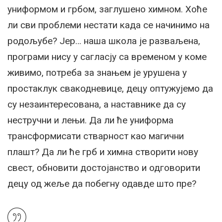
униформом и грбом, заглушено химном. Хоће
ли сви проблеми нестати када се начинимо на
родољубе? Јер… наша школа је разваљена,
програми нису у сагласју са временом у коме
живимо, потреба за знањем је урушена у
простаклук свакодневице, децу оптужујемо да
су незаинтересована, а наставнике да су
нестручни и лењи. Да ли ће униформа
трансформисати стварност као магични
плашт? Да ли ће грб и химна створити нову
свест, обновити достојанство и одговорити
децу од жеље да побегну одавде што пре?