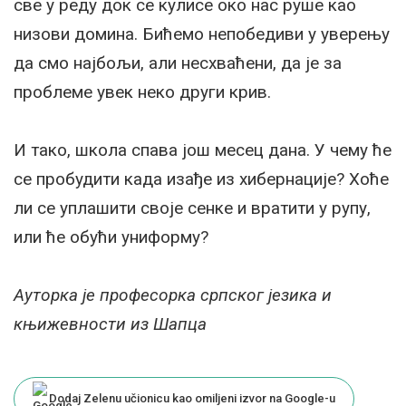
све у реду док се кулисе око нас руше као
низови домина. Бићемо непобедиви у уверењу
да смо најбољи, али несхваћени, да је за
проблеме увек неко други крив.
И тако, школа спава још месец дана. У чему ће
се пробудити када изађе из хибернације? Хоће
ли се уплашити своје сенке и вратити у рупу,
или ће обући униформу?
Ауторка је професорка српског језика и
књижевности из Шапца
Dodaj Zelenu učionicu kao omiljeni izvor na Google-u