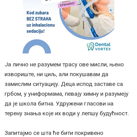
Ја лично не разумем трасу ове мисли, њено
извориште, ни циљ, али покушавам да
замислим ситуацију. Деца испод заставе са
грбом, у униформама, певају химну и разумеју
да је школа битна. Удружени гласови на
терену знања које их води у лепшу будућност.
Запитајмо се шта ће бити покривено