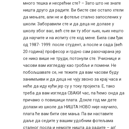
много тешка и несрећни сте? – Зато што не знате
ништа друго да радите. Ви бисте све остало хтели
да мењате, али не и фотеље стално запослених у
школи. Заборавили сте и да деца не долазе у
школу због вас, већ сте ви ту због њих, њих нешто
да научите и на испиту сте код мене. Била сам ђак
од 1987- 1999. после студент, а после и сада (већ
20 година) професор и грдно сам разочарана јер
се нико више не труди, потонули сте. Учионице и
часови вам изгледају као гробље и помени. Не
побољшавате се, не тежите да вам часови буду
занимљиви и да деца не чују звоно за крај часа и
неће да иду кући јер су у току пројекта. Е, тако
треба да вам изгледа СВАКИ час, па ћемо онда да
причамо о повишици плата. Докле год ми дете
долази из школе да НИШТА НОВО није научило,
плата ће вам бити све мања. Па ви наставите
даље да седите у вашим удобним фотељама
сталног посла и немојте ништа да радите – ал’