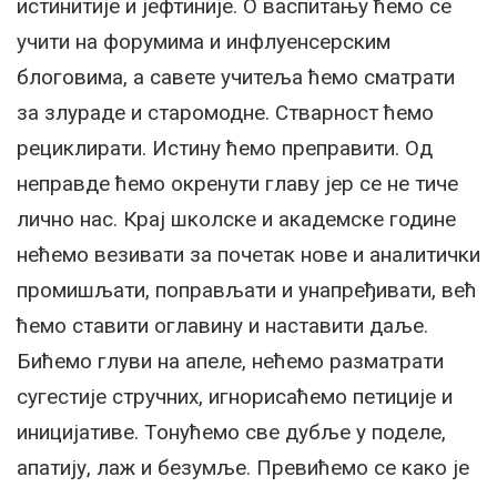
истинитије и јефтиније. О васпитању ћемо се
учити на форумима и инфлуенсерским
блоговима, а савете учитеља ћемо сматрати
за злураде и старомодне. Стварност ћемо
рециклирати. Истину ћемо преправити. Од
неправде ћемо окренути главу јер се не тиче
лично нас. Крај школске и академске године
нећемо везивати за почетак нове и аналитички
промишљати, поправљати и унапређивати, већ
ћемо ставити оглавину и наставити даље.
Бићемо глуви на апеле, нећемо разматрати
сугестије стручних, игнорисаћемо петиције и
иницијативе. Тонућемо све дубље у поделе,
апатију, лаж и безумље. Превићемо се како је