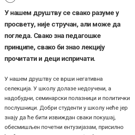
У нашем друштву се свако разуме у
просвету, није стручан, али може да
погледа. Свако зна педагошке
принципе, свако би знао лекцију
прочитати и деци испричати.
У нашем друштву се врши негативна
селекција. У школу долазе недоучени, а
надобудни, семинарски полазници и политички
послушници. Добри студенти у школу неће јер
знају да ће бити извиждан сваки покушај,
обесмишљен почетни ентузијазам, присилно