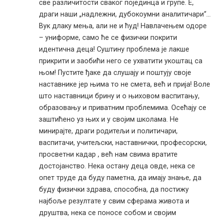
све различитости сваког појединца и групе. Е,
драги наши „надлежни, дубокоумни аналитичари“…
Вук длаку мења, али не и ћуд! Навлачењем одоре
– униформе, само ће се физички покрити
идентична деца! Суштину проблема је лакше
прикрити и заобићи него се ухватити укоштац са
њом! Пустите ђаке да слушају и поштују своје
наставнике јер њима то не смета, већ и прија! Воле
што наставници брину и о њиховом васпитању,
образовању и приватним проблемима. Осећају се
заштићено уз њих и у својим школама. Не
минирајте, драги родитељи и политичари,
васпитачи, учитељски, наставнички, професорски,
просветни кадар , већ нам свима вратите
достојанство. Нека остану деца овде, нека се
опет труде да буду паметна, да имају знање, да
буду физички здрава, способна, да постижу
најбоље резултате у свим сферама живота и
друштва, нека се поносе собом и својим