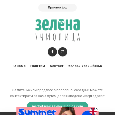
Прикажи још
О нама
Наш тим
Контакт
Услови коришћења
За питања или предлоге о пословној сарадњи можете
контактирати са нама путем доле наведене имејл адресе:
marketing@zelenaucionica.com
×