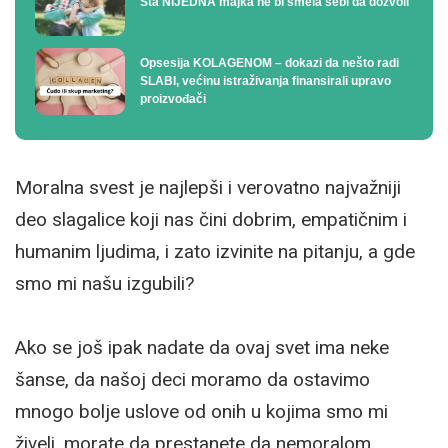
Šta NIJEDNA majka ne bi smela sebi da dozvoli
Opsesija KOLAGENOM – dokazi da nešto radi
SLABI, većinu istraživanja finansirali upravo
proizvođači
Moralna svest je najlepši i verovatno najvažniji
deo slagalice koji nas čini dobrim, empatičnim i
humanim ljudima, i zato izvinite na pitanju, a gde
smo mi našu izgubili?
Ako se još ipak nadate da ovaj svet ima neke
šanse, da našoj deci moramo da ostavimo
mnogo bolje uslove od onih u kojima smo mi
živeli, morate da prestanete da nemoralom