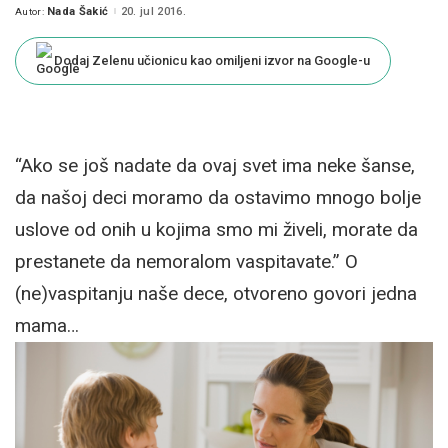
Nada Šakić
20. jul 2016.
Autor:
Posted
by
Dodaj Zelenu učionicu kao omiljeni izvor na Google-u
“Ako se još nadate da ovaj svet ima neke šanse,
da našoj deci moramo da ostavimo mnogo bolje
uslove od onih u kojima smo mi živeli, morate da
prestanete da nemoralom vaspitavate.” O
(ne)vaspitanju naše dece, otvoreno govori jedna
mama…