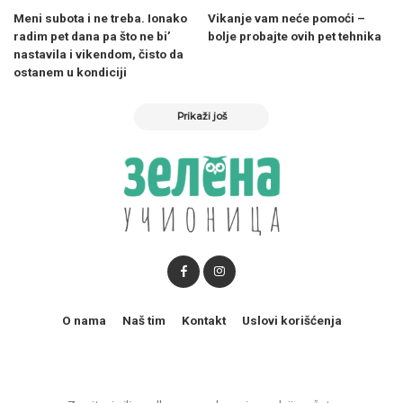
Meni subota i ne treba. Ionako
Vikanje vam neće pomoći –
radim pet dana pa što ne bi’
bolje probajte ovih pet tehnika
nastavila i vikendom, čisto da
ostanem u kondiciji
Prikaži još
O nama
Naš tim
Kontakt
Uslovi korišćenja