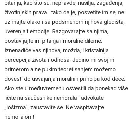
pitanja, kao što su: nepravde, nasilja, zagađenja,
životinjskih prava i tako dalje, posvetite im se, ne
uzimajte olako i sa podsmehom njihova gledišta,
uverenja i emocije. Razgovarajte sa njima,
postavljajte im pitanja i moralne dileme.
Iznenadiće vas njihova, možda, i kristalnija
percepcija života i odnosa. Jedino mi svojim
primerom a ne pukim teoretisanjem možemo
dovesti do usvajanja moralnih principa kod dece.
Ako ste u međuvremenu osvestili da ponekad više
ličite na saučesnike nemorala i advokate
„lošizma“, zaustavite se. Ne vaspitavajte
nemoralom!