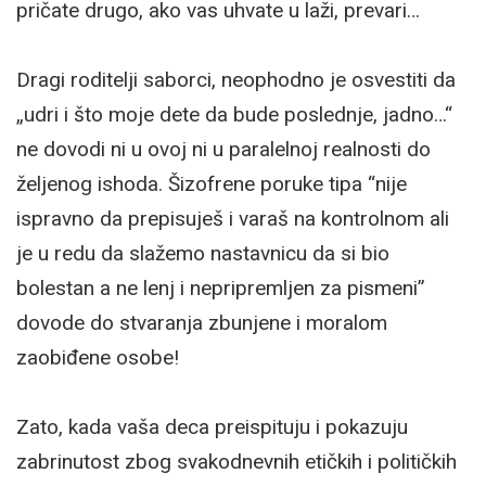
pričate drugo, ako vas uhvate u laži, prevari…
Dragi roditelji saborci, neophodno je osvestiti da
„udri i što moje dete da bude poslednje, jadno…“
ne dovodi ni u ovoj ni u paralelnoj realnosti do
željenog ishoda. Šizofrene poruke tipa “nije
ispravno da prepisuješ i varaš na kontrolnom ali
je u redu da slažemo nastavnicu da si bio
bolestan a ne lenj i nepripremljen za pismeni”
dovode do stvaranja zbunjene i moralom
zaobiđene osobe!
Zato, kada vaša deca preispituju i pokazuju
zabrinutost zbog svakodnevnih etičkih i političkih