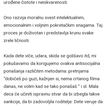
urođene čistote i neiskvarenosti.
Ono razvija moralnu svest intelektualnim,
emocionalnim i voljnim pokretačkim snagama. Taj
proces je doživotan i predstavlja krunu svake
zrele ličnosti.
Kada dete viče, udara, skida se golišavo itd, mi
pokušavamo da korigujemo ovakva antisocijalna
ponašanja različitim metodama: pretnjama
“dobićeš po guzi, kažnjen si, nema crtanog filma
danas, ne volim kad se tako ponašaš ” i sl. Mala
deca će učiniti ispravnu stvar da bi izbegla takve
sankcije, da bi zadovoljila roditelje. Dete veruje da