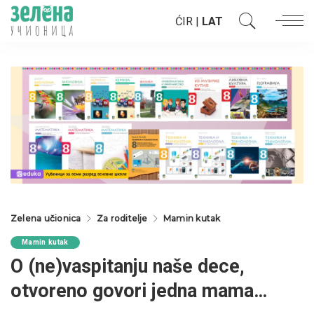
ĆIR
|
LAT
Zelena učionica
Za roditelje
Mamin kutak
Mamin kutak
O (ne)vaspitanju naše dece,
otvoreno govori jedna mama…