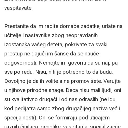
vaspitavate.
Prestanite da im radite domaće zadatke, urlate na
učitelje i nastavnike zbog neopravdanih
izostanaka vašeg deteta, pokrivate za svaki
prestup ne dajući im šanse da se nauče
odgovornosti. Nemojte im govoriti da su naj, pa
sve po redu. Nisu, niti je potrebno to da budu.
Dovoljno je da ih volite a ne promovišete. Verujte
u njihove prirodne snage. Deca nisu mali ljudi, oni
su kvalitativno drugačiji od nas odraslih (ne idu
kod pedijatra samo zbog drugačijeg naziva već i
specijalnosti). Oni se formiraju pod uticajem
raznih činilaca, genetike, vaspitanja, socijalizacije.