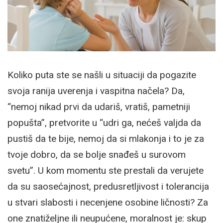
Koliko puta ste se našli u situaciji da pogazite
svoja ranija uverenja i vaspitna načela? Da,
“nemoj nikad prvi da udariš, vratiš, pametniji
popušta”, pretvorite u “udri ga, nećeš valjda da
pustiš da te bije, nemoj da si mlakonja i to je za
tvoje dobro, da se bolje snađeš u surovom
svetu”. U kom momentu ste prestali da verujete
da su saosećajnost, predusretljivost i tolerancija
u stvari slabosti i necenjene osobine ličnosti? Za
one znatiželjne ili neupućene, moralnost je: skup