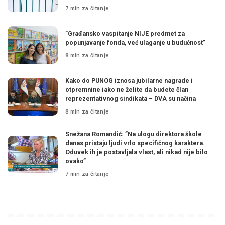
7 min za čitanje
”Građansko vaspitanje NIJE predmet za
popunjavanje fonda, već ulaganje u budućnost”
8 min za čitanje
Kako do PUNOG iznosa jubilarne nagrade i
otpremnine iako ne želite da budete član
reprezentativnog sindikata – DVA su načina
8 min za čitanje
Snežana Romandić: ”Na ulogu direktora škole
danas pristaju ljudi vrlo specifičnog karaktera.
Oduvek ih je postavljala vlast, ali nikad nije bilo
ovako”
7 min za čitanje