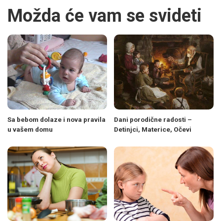
Možda će vam se svideti
Sa bebom dolaze i nova pravila
Dani porodične radosti –
u vašem domu
Detinjci, Materice, Očevi