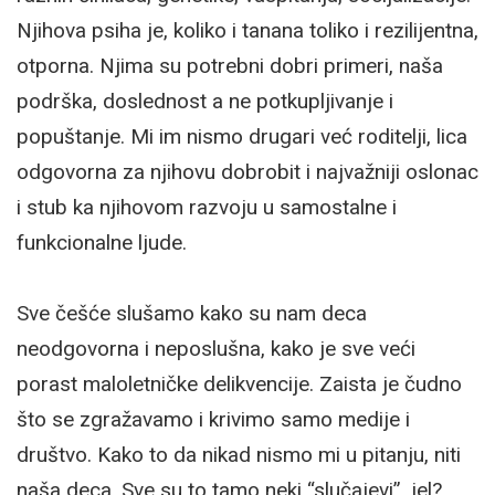
Njihova psiha je, koliko i tanana toliko i rezilijentna,
otporna. Njima su potrebni dobri primeri, naša
podrška, doslednost a ne potkupljivanje i
popuštanje. Mi im nismo drugari već roditelji, lica
odgovorna za njihovu dobrobit i najvažniji oslonac
i stub ka njihovom razvoju u samostalne i
funkcionalne ljude.
Sve češće slušamo kako su nam deca
neodgovorna i neposlušna, kako je sve veći
porast maloletničke delikvencije. Zaista je čudno
što se zgražavamo i krivimo samo medije i
društvo. Kako to da nikad nismo mi u pitanju, niti
naša deca. Sve su to tamo neki “slučajevi”, jel?