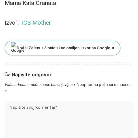
Mama Kata Granata
Izvor:
ICB Mother
Dodaj Zelenu učionicu kao omiljeni izvor na Google-u
Napišite odgovor
Vaša adresa e-pošte neće biti objavljena.
Neophodna polja su označena
*