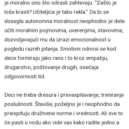
je moralno ono što odrasli zahtevaju. “Zašto je
loše krasti? Učiteljica je tako rekla.” Da bi se
dosegla autonomna moralnost neophodno je dete
učiti moralnim pojmovima, uverenjima, stavovima,
dozvoljavajući mu da izrazi emocionalnost u
pogledu raznih pitanja. Emotivni odnosi se kod
dece formiraju jako rano i to kroz empatiju,
drugarstvo, poštovanje drugih, osećaja
odgovornosti itd.
Deci ne treba dresura i prevaspitavanje, treniranje
poslušnosti. Štaviše, poželjno je i neophodno da
preispituju društvene norme i vrednosti. Ali sve to
će pasti u vodu ako vide vas kako radite jedno a