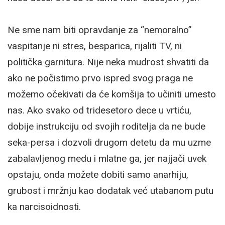
Ne sme nam biti opravdanje za “nemoralno”
vaspitanje ni stres, besparica, rijaliti TV, ni
politička garnitura. Nije neka mudrost shvatiti da
ako ne počistimo prvo ispred svog praga ne
možemo očekivati da će komšija to učiniti umesto
nas. Ako svako od tridesetoro dece u vrtiću,
dobije instrukciju od svojih roditelja da ne bude
seka-persa i dozvoli drugom detetu da mu uzme
zabalavljenog medu i mlatne ga, jer najjači uvek
opstaju, onda možete dobiti samo anarhiju,
grubost i mržnju kao dodatak već utabanom putu
ka narcisoidnosti.