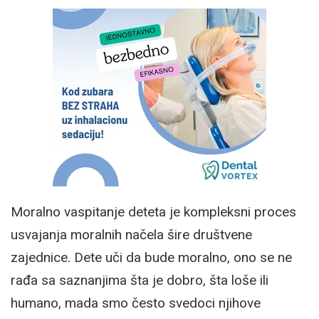
Moralno vaspitanje deteta je kompleksni proces
usvajanja moralnih načela šire društvene
zajednice. Dete uči da bude moralno, ono se ne
rađa sa saznanjima šta je dobro, šta loše ili
humano, mada smo često svedoci njihove