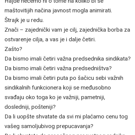
Hajde nećemo ni o tome na koliko bi se
maštovitijih načina javnost mogla animirati.
Štrajk je u redu.
Znači – zajednički vam je cilj, zajednička borba za
ostvarenje cilja, a vas je i dalje četiri.
Zašto?
Da bismo imali četiri važna predsednika sindikata?
Da bismo imali četiri važna predsedništva?
Da bismo imali četiri puta po šačicu sebi važnih
sindikalnih funkcionera koji se međusobno
svađaju oko toga ko je važniji, pametniji,
dosledniji, pošteniji?
Da li uopšte shvatate da svi mi plaćamo cenu tog
vašeg samoljubivog prepucavanja?