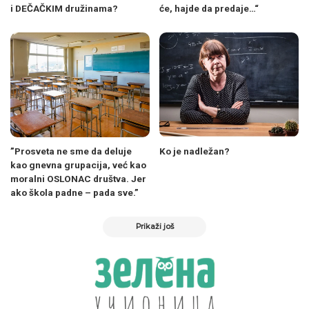
i DEČAČKIM družinama?
će, hajde da predaje…“
”Prosveta ne sme da deluje
Ko je nadležan?
kao gnevna grupacija, već kao
moralni OSLONAC društva. Jer
ako škola padne – pada sve.”
Prikaži još