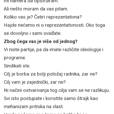
mi namera da opstruiram.
Ali nešto moram da vas pitam.
Koliko vas je? Četiri reprezentativna?
Hajde nećemo ni o reprezentativnosti. Oko toga
se dovoljno i sami svađate.
Zbog čega vas je više od jednog?
Vi niste partije, pa da imate različite ideologije i
programe.
Sindikati ste.
Cilj je borba za bolji položaj radnika, zar ne?
Cilj vam je zajednički, zar ne?
Ni načini ostvarivanja tog cilja vam se ne razlikuju.
Svi isto postupate i koristite samo štrajk kao
mehanizam pritiska na vlast.