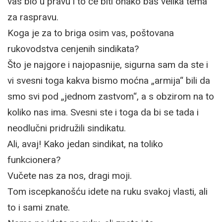
vas bio u pravu i to će biti onako baš velika tema
za raspravu.
Koga je za to briga osim vas, poštovana
rukovodstva cenjenih sindikata?
Što je najgore i najopasnije, sigurna sam da ste i
vi svesni toga kakva bismo moćna „armija“ bili da
smo svi pod „jednom zastvom“, a s obzirom na to
koliko nas ima. Svesni ste i toga da bi se tada i
neodlučni pridružili sindikatu.
Ali, avaj! Kako jedan sindikat, na toliko
funkcionera?
Vučete nas za nos, dragi moji.
Tom iscepkanošću idete na ruku svakoj vlasti, ali
to i sami znate.