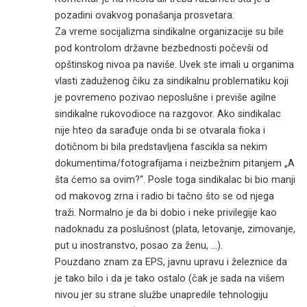
pozadini ovakvog ponašanja prosvetara.
Za vreme socijalizma sindikalne organizacije su bile
pod kontrolom državne bezbednosti počevši od
opštinskog nivoa pa naviše. Uvek ste imali u organima
vlasti zaduženog čiku za sindikalnu problematiku koji
je povremeno pozivao neposlušne i previše agilne
sindikalne rukovodioce na razgovor. Ako sindikalac
nije hteo da sarađuje onda bi se otvarala fioka i
dotičnom bi bila predstavljena fascikla sa nekim
dokumentima/fotografijama i neizbežnim pitanjem „A
šta ćemo sa ovim?“. Posle toga sindikalac bi bio manji
od makovog zrna i radio bi tačno što se od njega
traži. Normalno je da bi dobio i neke privilegije kao
nadoknadu za poslušnost (plata, letovanje, zimovanje,
put u inostranstvo, posao za ženu, …).
Pouzdano znam za EPS, javnu upravu i železnice da
je tako bilo i da je tako ostalo (čak je sada na višem
nivou jer su strane službe unapredile tehnologiju