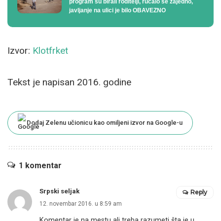
program su birali roditelji, ručalo se zajedno,
javljanje na ulici je bilo OBAVEZNO
Izvor:
Klotfrket
Tekst je napisan 2016. godine
Dodaj Zelenu učionicu kao omiljeni izvor na Google-u
1 komentar
Srpski seljak
Reply
12. novembar 2016. u 8:59 am
Komentar je na mestu ali treba razumeti šta je u