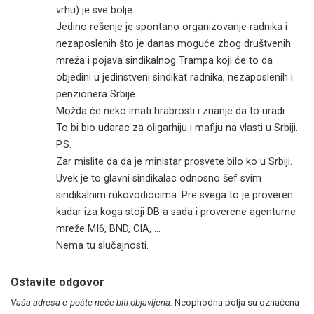
vrhu) je sve bolje.
Jedino rešenje je spontano organizovanje radnika i
nezaposlenih što je danas moguće zbog društvenih
mreža i pojava sindikalnog Trampa koji će to da
objedini u jedinstveni sindikat radnika, nezaposlenih i
penzionera Srbije.
Možda će neko imati hrabrosti i znanje da to uradi.
To bi bio udarac za oligarhiju i mafiju na vlasti u Srbiji.
P.S.
Zar mislite da da je ministar prosvete bilo ko u Srbiji.
Uvek je to glavni sindikalac odnosno šef svim
sindikalnim rukovodiocima. Pre svega to je proveren
kadar iza koga stoji DB a sada i proverene agenturne
mreže MI6, BND, CIA, …
Nema tu slučajnosti.
Ostavite odgovor
Vaša adresa e-pošte neće biti objavljena.
Neophodna polja su označena