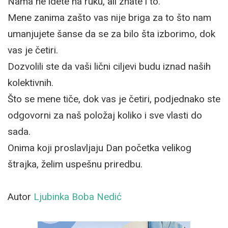
Nama ne idete na ruku, ali znate i to.
Mene zanima zašto vas nije briga za to što nam
umanjujete šanse da se za bilo šta izborimo, dok
vas je četiri.
Dozvolili ste da vaši lični ciljevi budu iznad naših
kolektivnih.
Što se mene tiče, dok vas je četiri, podjednako ste
odgovorni za naš položaj koliko i sve vlasti do
sada.
Onima koji proslavljaju Dan početka velikog
štrajka, želim uspešnu priredbu.
Autor
Ljubinka Boba Nedić