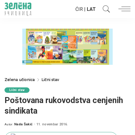
ĆIR
|
LAT
Zelena učionica
Lični stav
Lični stav
Poštovana rukovodstva cenjenih
sindikata
Nada Šakić
11. novembar 2016.
Autor:
Posted
by