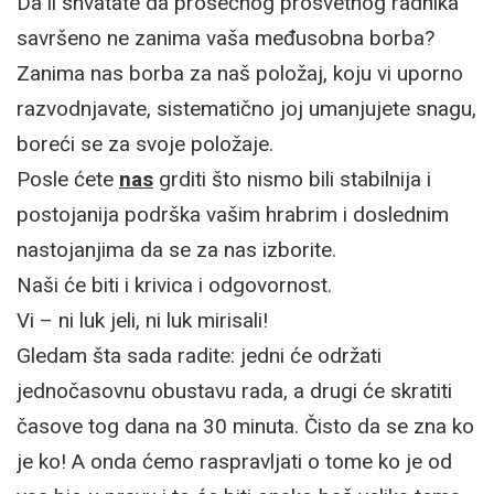
Da li shvatate da prosečnog prosvetnog radnika
savršeno ne zanima vaša međusobna borba?
Zanima nas borba za naš položaj, koju vi uporno
razvodnjavate, sistematično joj umanjujete snagu,
boreći se za svoje položaje.
Posle ćete
nas
grditi što nismo bili stabilnija i
postojanija podrška vašim hrabrim i doslednim
nastojanjima da se za nas izborite.
Naši će biti i krivica i odgovornost.
Vi – ni luk jeli, ni luk mirisali!
Gledam šta sada radite: jedni će održati
jednočasovnu obustavu rada, a drugi će skratiti
časove tog dana na 30 minuta. Čisto da se zna ko
je ko! A onda ćemo raspravljati o tome ko je od