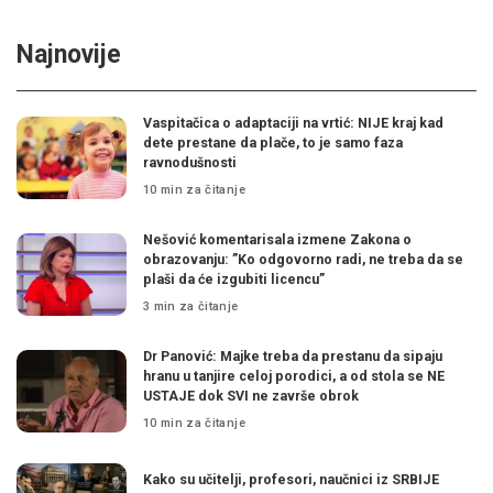
Najnovije
Vaspitačica o adaptaciji na vrtić: NIJE kraj kad
dete prestane da plače, to je samo faza
ravnodušnosti
10 min za čitanje
Nešović komentarisala izmene Zakona o
obrazovanju: ”Ko odgovorno radi, ne treba da se
plaši da će izgubiti licencu”
3 min za čitanje
Dr Panović: Majke treba da prestanu da sipaju
hranu u tanjire celoj porodici, a od stola se NE
USTAJE dok SVI ne završe obrok
10 min za čitanje
Kako su učitelji, profesori, naučnici iz SRBIJE