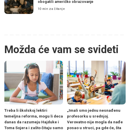
obogatili američko obrazovanje
10 min za čitanje
Možda će vam se svideti
Treba li školskoj lektiri
„Imali smo jednu nesnađenu
temeljna reforma, mogu li deca
profesorku u srednjoj.
danas da razumeju Hajduke i
Verovatno nije mogla da nađe
Toma Sojera i zašto čitaju samo
posao u struci, pa gde će, šta