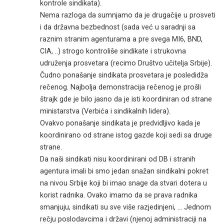
kontrole sindikata).
Nema razloga da sumnjamo da je drugačije u prosveti
i da državna bezbednost (sada već u saradnji sa
raznim stranim agenturama a pre svega MI6, BND,
CIA, ..) strogo kontroliše sindikate i strukovna
udruženja prosvetara (recimo Društvo učitelja Srbije).
Čudno ponašanje sindikata prosvetara je posledidža
rečenog. Najbolja demonstracija rečenog je prošli
štrajk gde je bilo jasno da je isti koordiniran od strane
ministarstva (Verbića i sindikalnih lidera).
Ovakvo ponašanje sindikata je predvidljivo kada je
koordinirano od strane istog gazde koji sedi sa druge
strane.
Da naši sindikati nisu koordinirani od DB i stranih
agentura imali bi smo jedan snažan sindikalni pokret
na nivou Srbije koji bi imao snage da stvari dotera u
korist radnika. Ovako imamo da se prava radnika
smanjuju, sindikati su sve više razjedinjeni, … Jednom
rečju poslodavcima i državi (njenoj administraciji na