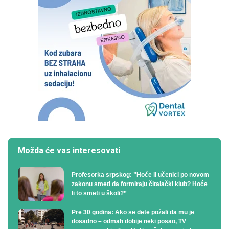
Možda će vas interesovati
Profesorka srpskog: ”Hoće li učenici po novom
zakonu smeti da formiraju čitalački klub? Hoće
li to smeti u školi?”
Pre 30 godina: Ako se dete požali da mu je
dosadno – odmah dobije neki posao, TV