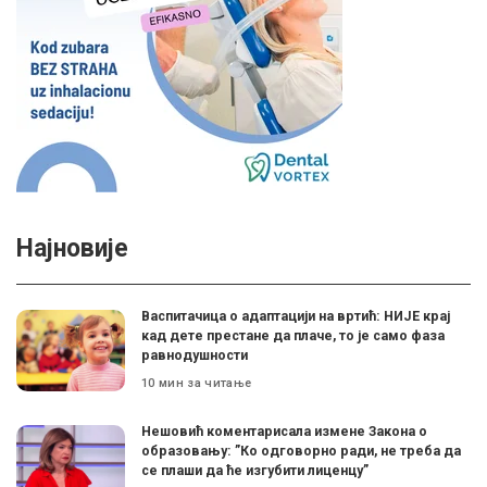
Најновије
Васпитачица о адаптацији на вртић: НИЈЕ крај
кад дете престане да плаче, то је само фаза
равнодушности
10 мин за читање
Нешовић коментарисала измене Закона о
образовању: ”Ко одговорно ради, не треба да
се плаши да ће изгубити лиценцу”