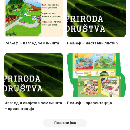
Рељеф – изглед земљишта
Рељеф – наставни листић
Изглед и својства земљишта
Рељеф – презентација
– презентација
Прикажи још