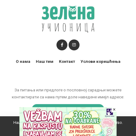
О нама
Наш тим
Контакт
Услови коришћења
За питања или предлоге о пословној сарадњи можете
контактирати са нама путем доле наведене имејл адресе:
×
marketing@zelenaucionica.com
Наш вебсајт користи колачиће да побољша ваше искуство.
© 2011-2024 Copyright by Zelena učionica. All Rights reserved.
Прихватам