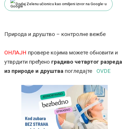
Dodaj Zelenu učionicu kao omiljeni izvor na Google-u
Природа и друштво – контролне вежбе
ОНЛАЈН
провере којима можете обновити и
утврдити пређено
градиво четвртог разреда
из природе и друштва
погледајте
OVDE