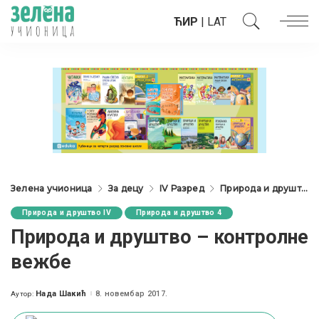
ЋИР
|
LAT
Зелена учионица
За децу
IV Разред
Природа и друштво IV
Природа и друштво IV
Природа и друштво 4
Природа и друштво – контролне
вежбе
Нада Шакић
8. новембар 2017.
Аутор:
Posted
by