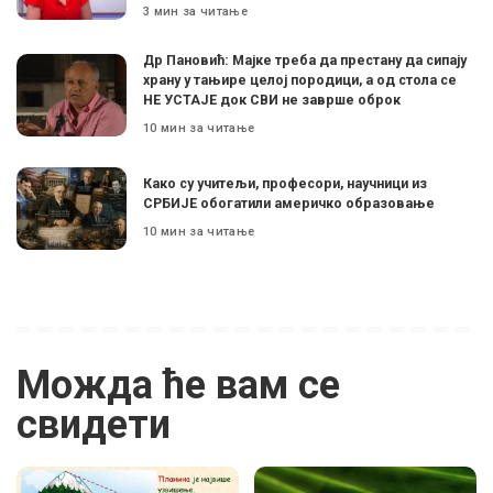
3 мин за читање
Др Пановић: Мајке треба да престану да сипају
храну у тањире целој породици, а од стола се
НЕ УСТАЈЕ док СВИ не заврше оброк
10 мин за читање
Како су учитељи, професори, научници из
СРБИЈЕ обогатили америчко образовање
10 мин за читање
Можда ће вам се
свидети