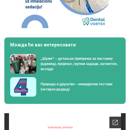
Можда ће вас интересовати
„Шуме“ – детаљна припрема за наставну
јединицу, пројекат, групни задаци, загонетке,
исходи
Природа и друштво – иницијални тестови
(четврти разред)