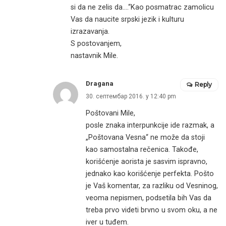
si da ne zelis da….“Kao posmatrac zamolicu
Vas da naucite srpski jezik i kulturu
izrazavanja.
S postovanjem,
nastavnik Mile.
Dragana
Reply
30. септембар 2016. у 12:40 pm
Poštovani Mile,
posle znaka interpunkcije ide razmak, a
„Poštovana Vesna“ ne može da stoji
kao samostalna rečenica. Takođe,
korišćenje aorista je sasvim ispravno,
jednako kao korišćenje perfekta. Pošto
je Vaš komentar, za razliku od Vesninog,
veoma nepismen, podsetila bih Vas da
treba prvo videti brvno u svom oku, a ne
iver u tuđem.