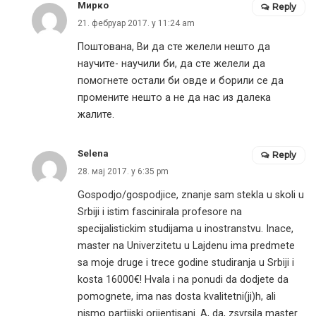
Мирко
Reply
21. фебруар 2017. у 11:24 am
Поштована, Ви да сте желели нешто да
научите- научили би, да сте желели да
помогнете остали би овде и борили се да
промените нешто а не да нас из далека
жалите.
Selena
Reply
28. мај 2017. у 6:35 pm
Gospodjo/gospodjice, znanje sam stekla u skoli u
Srbiji i istim fascinirala profesore na
specijalistickim studijama u inostranstvu. Inace,
master na Univerzitetu u Lajdenu ima predmete
sa moje druge i trece godine studiranja u Srbiji i
kosta 16000€! Hvala i na ponudi da dodjete da
pomognete, ima nas dosta kvalitetni(ji)h, ali
nismo partijski orijentisani. A, da, zsvrsila master