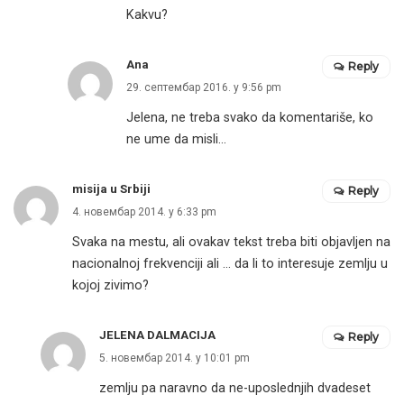
Kakvu?
Ana
Reply
29. септембар 2016. у 9:56 pm
Jelena, ne treba svako da komentariše, ko
ne ume da misli…
misija u Srbiji
Reply
4. новембар 2014. у 6:33 pm
Svaka na mestu, ali ovakav tekst treba biti objavljen na
nacionalnoj frekvenciji ali … da li to interesuje zemlju u
kojoj zivimo?
JELENA DALMACIJA
Reply
5. новембар 2014. у 10:01 pm
zemlju pa naravno da ne-uposlednjih dvadeset