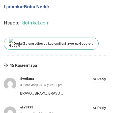
Ljubinka-Boba Nedić
Извор:
klotfrket.com
Dodaj Zelenu učionicu kao omiljeni izvor na Google-u
45 Коментара
Svetlana
Reply
3. новембар 2014. у 12:02 pm
BRAVO… BRAVO…BRAVO….
ela1975
Reply