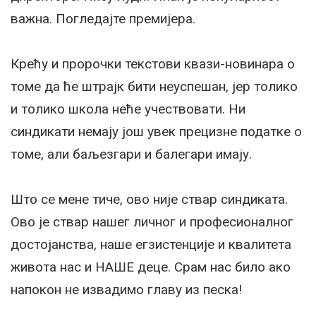
важна. Погледајте премијера.
Крећу и пророчки текстови квази-новинара о
томе да ће штрајк бити неуспешан, јер толико
и толико школа неће учествовати. Ни
синдикати немају још увек прецизне податке о
томе, али баљезгари и балегари имају.
Што се мене тиче, ово није ствар синдиката.
Ово је ствар нашег личног и професионалног
достојанства, наше егзистенције и квалитета
живота нас и НАШЕ деце. Срам нас било ако
напокон не извадимо главу из песка!