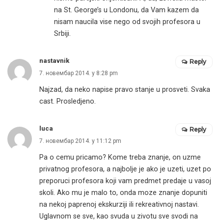
na St. George’s u Londonu, da Vam kazem da
nisam naucila vise nego od svojih profesora u
Srbiji.
nastavnik
Reply
7. новембар 2014. у 8:28 pm
Najzad, da neko napise pravo stanje u prosveti. Svaka
cast. Prosledjeno.
luca
Reply
7. новембар 2014. у 11:12 pm
Pa o cemu pricamo? Kome treba znanje, on uzme
privatnog profesora, a najbolje je ako je uzeti, uzet po
preporuci profesora koji vam predmet predaje u vasoj
skoli. Ako mu je malo to, onda moze znanje dopuniti
na nekoj paprenoj ekskurziji ili rekreativnoj nastavi.
Uglavnom se sve, kao svuda u zivotu sve svodi na