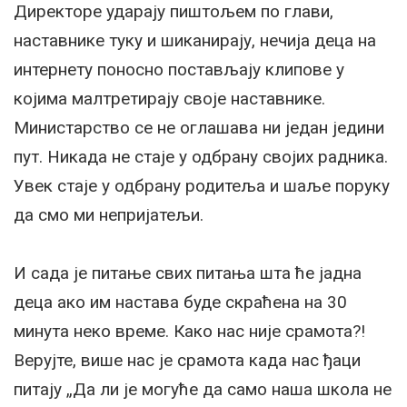
Директоре ударају пиштољем по глави,
наставнике туку и шиканирају, нечија деца на
интернету поносно постављају клипове у
којима малтретирају своје наставнике.
Министарство се не оглашава ни један једини
пут. Никада не стаје у одбрану својих радника.
Увек стаје у одбрану родитеља и шаље поруку
да смо ми непријатељи.
И сада је питање свих питања шта ће јадна
деца ако им настава буде скраћена на 30
минута неко време. Како нас није срамота?!
Верујте, више нас је срамота када нас ђаци
питају „Да ли је могуће да само наша школа не