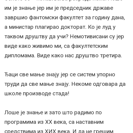
им је знање јер им је председник државе
завршио фантомски факултет за годину дана,
а министар плагирао докторат. Ко је луд у
таквом друштву да учи? Немотивисани су јер
виде како живимо ми, са факултетским
дипломама. Виде како нас друштво третира.
Ђаци све мање знају јер се систем упорно
труди да све мање знају. Некоме одговара да
школе производе стада!
Лоше је знање и зато што радимо по
програмима из XX века, са наставним
средствима из XИX века. И да не грешим