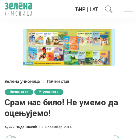
ЋИР
|
LAT
Зелена учионица
Лични став
Лични став
У учионици
Срам нас било! Не умемо да
оцењујемо!
Нада Шакић
2. новембар 2014.
Аутор:
Posted
by