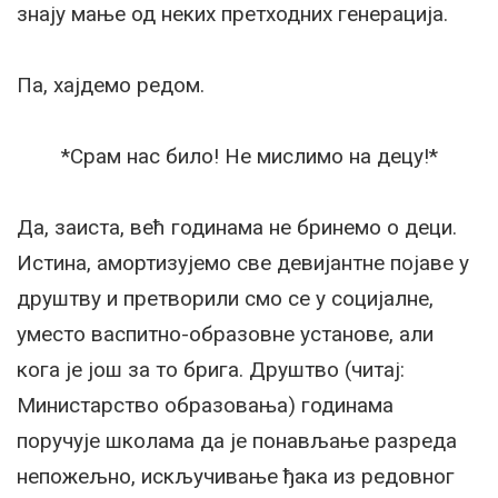
знају мање од неких претходних генерација.
Па, хајдемо редом.
*Срам нас било! Не мислимо на децу!*
Да, заиста, већ годинама не бринемо о деци.
Истина, амортизујемо све девијантне појаве у
друштву и претворили смо се у социјалне,
уместо васпитно-образовне установе, али
кога је још за то брига. Друштво (читај:
Министарство образовања) годинама
поручује школама да је понављање разреда
непожељно, искључивање ђака из редовног