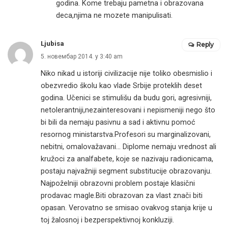
godina. Kome trebaju pametna i obrazovana
deca,njima ne mozete manipulisati.
Ljubisa
Reply
5. новембар 2014. у 3:40 am
Niko nikad u istoriji civilizacije nije toliko obesmislio i
obezvredio školu kao vlade Srbije proteklih deset
godina. Učenici se stimulišu da budu gori, agresivniji,
netolerantniji,nezainteresovani i nepismeniji nego što
bi bili da nemaju pasivnu a sad i aktivnu pomoć
resornog ministarstva.Profesori su marginalizovani,
nebitni, omalovažavani… Diplome nemaju vrednost ali
kružoci za analfabete, koje se nazivaju radionicama,
postaju najvažniji segment substitucije obrazovanju.
Najpoželniji obrazovni problem postaje klasični
prodavac magle.Biti obrazovan za vlast znači biti
opasan. Verovatno se smisao ovakvog stanja krije u
toj žalosnoj i bezperspektivnoj konkluziji.