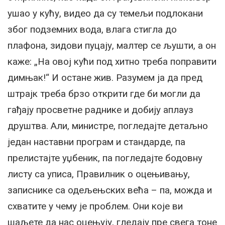
ушао у кућу, видео да су темељи подлокани
због подземних вода, влага стигла до
плафона, зидови пуцају, малтер се љушти, а он
каже: „На овој кући под хитно треба поправити
димњак!“ И остане жив. Разумем ја да пред
штрајк треба брзо открити где би могли да
гађају просветне раднике и добију аплауз
друштва. Али, министре, погледајте детаљно
један наставни програм и стандарде, па
прелистајте уџбеник, па погледајте бодовну
листу са уписа, Правилник о оцењивању,
записнике са одељењских већа – па, можда и
схватите у чему је проблем. Они које ви
шаљете да нас оцењују, гледају пре свега тоне