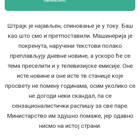
ОБАВЕЗНО
Штрајк је најављен, спиновање је у току. Баш
као што смо и претпоставили. Машинерија је
покренута, наручени текстови полако
преплављују дневне новине, а ускоро ће се
тема преселити и у телевизијске емисије. Оне
исте новине и оне исте тв станице које
просвету не помену годинама, осим уколико се
не догоди неки скандал, па се
сензационалистички распишу за све паре.
Министарство им здушно помаже, јер одавно
нисмо на истој страни.