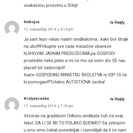
osakaćenu prosvetu u Srbiji!
Nebojsa
Reply
13. новембар 2014. у 4:14 pm
Ja sam lepo rekao našim sindikalcima….kakv bre štrajk
na ulici!!!Prikupite sve naše mesečne obaveze
NJIHOVIM JAVNIM PREDUZECIMA,pa GOSPODI
prosledite neka plate a mi će mo sa onim što ĆE nas
plaćati bit zadovoljni!!
Inače GOSPODINU MINISTRU ŠKOLSTVA ni IOP-10 ne
bi pomogao!!!Totalno AUTISTIČNA osoba!
Kraljevcanka
Reply
17. новембар 2014. у 7:18 pm
Večeras na gradskom Odboru sindikata čuh za ovaj
tekst. DA LI SE MI TO POLAKO BUDIMO? Sa zebnjom
u srcu smo čekali ponedeljak i razmišljali da li će nam