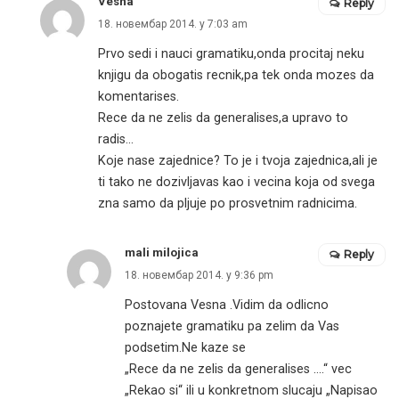
Vesna
Reply
18. новембар 2014. у 7:03 am
Prvo sedi i nauci gramatiku,onda procitaj neku
knjigu da obogatis recnik,pa tek onda mozes da
komentarises.
Rece da ne zelis da generalises,a upravo to
radis…
Koje nase zajednice? To je i tvoja zajednica,ali je
ti tako ne dozivljavas kao i vecina koja od svega
zna samo da pljuje po prosvetnim radnicima.
mali milojica
Reply
18. новембар 2014. у 9:36 pm
Postovana Vesna .Vidim da odlicno
poznajete gramatiku pa zelim da Vas
podsetim.Ne kaze se
„Rece da ne zelis da generalises ….“ vec
„Rekao si“ ili u konkretnom slucaju „Napisao