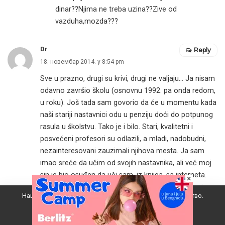
dinar??Njima ne treba uzina??Zive od
vazduha,mozda???
Dr
Reply
18. новембар 2014. у 8:54 pm
Sve u prazno, drugi su krivi, drugi ne valjaju… Ja nisam
odavno završio školu (osnovnu 1992. pa onda redom,
u roku). Još tada sam govorio da će u momentu kada
naši stariji nastavnici odu u penziju doći do potpunog
rasula u školstvu. Tako je i bilo. Stari, kvalitetni i
posvećeni profesori su odlazili, a mladi, nadobudni,
nezainteresovani zauzimali njihova mesta. Ja sam
imao sreće da učim od svojih nastavnika, ali već moj
sin je bio osuđen da uči sam, iz knjiga, sa interneta.
×
Sad vam fale nove tehnologije, čuj molim te. Ja nisam
Наш вебсајт користи колачиће да побољша ваше искуство.
do fakulteta ni video računar, ali i dan danas pamtim
predavanja iz istorije moje nastavnice Nine Tomić,
Прихватам
objašnjenja iz fizike Jelene Žunić, genijalnu