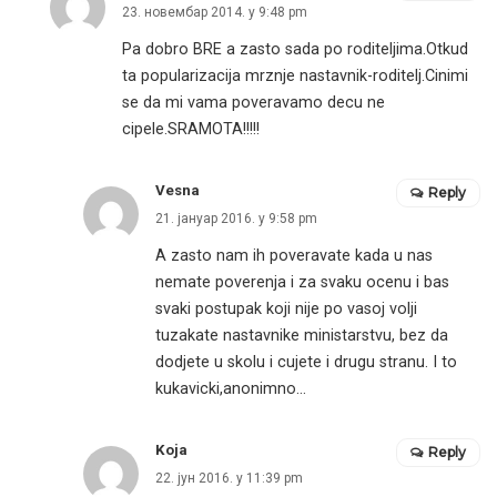
23. новембар 2014. у 9:48 pm
Pa dobro BRE a zasto sada po roditeljima.Otkud
ta popularizacija mrznje nastavnik-roditelj.Cinimi
se da mi vama poveravamo decu ne
cipele.SRAMOTA!!!!!
Vesna
Reply
21. јануар 2016. у 9:58 pm
A zasto nam ih poveravate kada u nas
nemate poverenja i za svaku ocenu i bas
svaki postupak koji nije po vasoj volji
tuzakate nastavnike ministarstvu, bez da
dodjete u skolu i cujete i drugu stranu. I to
kukavicki,anonimno…
Koja
Reply
22. јун 2016. у 11:39 pm