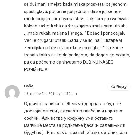
se dušmani smejati kada mlaka prosveta jos jednom
spusti glavu, počučne još jednom da se joj se novi
među brojnim jarmovima stavi. Dok sam prosvećivala
kolege zašto treba da štrajkujemo imala sam utisak:
„…malo rukah, malena i snaga…“ Došao i ponedeljak.
Već je drugačiji utisak. Sada više liči na:“…ustajte vi
zemaljsko roblje i svi oni koje mori glad…“ Pa zar je
trebalo toliko nisko da padnemo, da dogori do nokata,
pa da počnemo da shvatamo DUBINU NAŠEG
PONIŽENJA!
Saša
Reply
18. новембар 2014. у 11:56 am
Одлично написано . Желим од срца да будете
достојанствени , адекватно плаћени и наравно
срећни . Али негде у крајичку ума оставите
малчице места за родитеље ђака (и садашњих и
будућих ) . И не само њих већ и свих осталих који