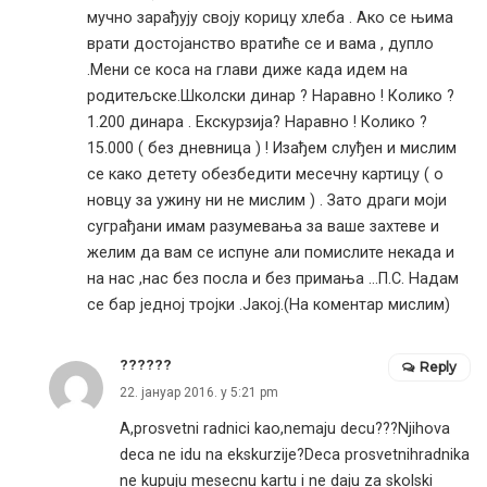
мучно зарађују своју корицу хлеба . Ако се њима
врати достојанство вратиће се и вама , дупло
.Мени се коса на глави диже када идем на
родитељске.Школски динар ? Наравно ! Колико ?
1.200 динара . Екскурзија? Наравно ! Колико ?
15.000 ( без дневница ) ! Изађем слуђен и мислим
се како детету обезбедити месечну картицу ( о
новцу за ужину ни не мислим ) . Зато драги моји
суграђани имам разумевања за ваше захтеве и
желим да вам се испуне али помислите некада и
на нас ,нас без посла и без примања …П.С. Надам
се бар једној тројки .Јакој.(На коментар мислим)
??????
Reply
22. јануар 2016. у 5:21 pm
A,prosvetni radnici kao,nemaju decu???Njihova
deca ne idu na ekskurzije?Deca prosvetnihradnika
ne kupuju mesecnu kartu i ne daju za skolski