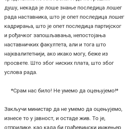
душу, некада је лоше знање последица лошег
рада наставника, што је опет последица лошег
кадрирања, што је опет последица партијског
и рођачког запошљавања, непостојања
наставничких факултета, али и тога што
најквалитетнији, ако икако могу, беже из
просвете. Што због ниских плата, што због
услова рада.
*Срам нас било! Не умемо да оцењујемо!*
Закључи министар да не умемо да оцењујемо,
изнесе то у јавност, и остаде жив. То је,
отприлике, као када би грађевински инжењер