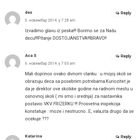
dex
Reply
5. новембар 2014. у 7:28 am
Izvadimo glavu iz peska!!! Borimo se za Našu
decu!!!Pítanje DOSTOJANSTVA!!!BRAVO!!
Aca S
Reply
6. новембар 2014. у 7:03 am
Mali doprinos ovako divnom clanku : u mojoj skoli se
obrazuju deca sa posebnim potrebama.Kuriozitet je
da je direktor ove skolske godine na radnom mestu u
osnovnoj skoli ( mi smo i srednja) za nastavnika
postavio VKV FRIZERKU !!! Prosvetna inspekcija
konstatuje : moze i nestrucno…E, vala,sta drugo da se
ocekuje ???
Katarina
Reply