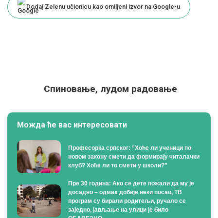
Dodaj Zelenu učionicu kao omiljeni izvor na Google-u
Спиновање, лудом радовање
Можда ће вас интересовати
Професорка српског: ”Хоће ли ученици по
новом закону смети да формирају читалачки
клуб? Хоће ли то смети у школи?”
Пре 30 година: Ако се дете пожали да му је
досадно – одмах добије неки посао, ТВ
програм су бирали родитељи, ручало се
заједно, јављање на улици је било