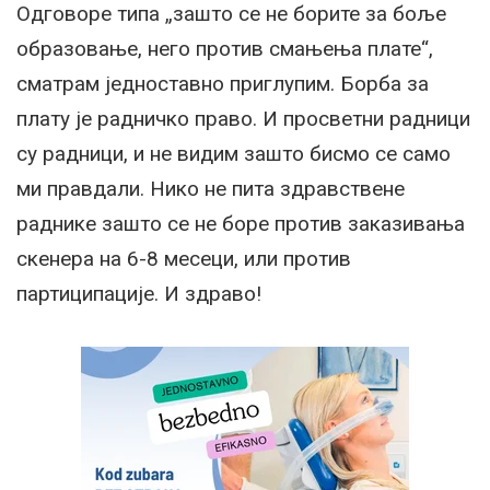
Одговоре типа „зашто се не борите за боље
образовање, него против смањења плате“,
сматрам једноставно приглупим. Борба за
плату је радничко право. И просветни радници
су радници, и не видим зашто бисмо се само
ми правдали. Нико не пита здравствене
раднике зашто се не боре против заказивања
скенера на 6-8 месеци, или против
партиципације. И здраво!