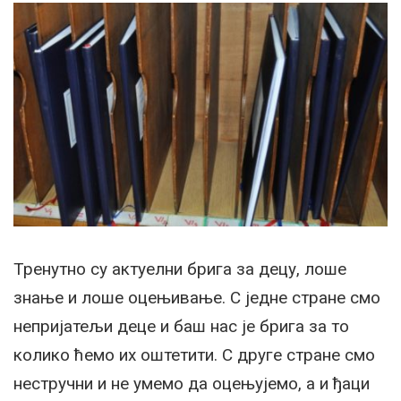
Тренутно су актуелни брига за децу, лоше
знање и лоше оцењивање. С једне стране смо
непријатељи деце и баш нас је брига за то
колико ћемо их оштетити. С друге стране смо
нестручни и не умемо да оцењујемо, а и ђаци