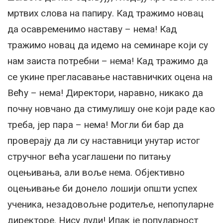
мртвих слова на папиру. Кад тражимо новац
да осавременимо наставу – нема! Кад
тражимо новац да идемо на семинаре који су
нам заиста потребни – нема! Кад тражимо да
се укине прегласавање наставничких оцена на
Већу – нема! Директори, наравно, никако да
почну новчано да стимулишу оне који раде као
треба, јер пара – нема! Могли би бар да
проверају да ли су наставници унутар истог
стручног већа усаглашени по питању
оцењивања, али воље нема. Објективно
оцењивање би донело лошији општи успех
ученика, незадовољне родитеље, непопуларне
директоре. Нису луди! Ипак је популарност