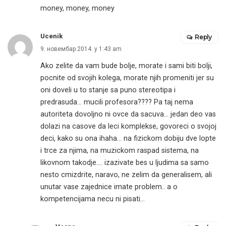
money, money, money
Ucenik
Reply
9. новембар 2014. у 1:43 am
Ako zelite da vam bude bolje, morate i sami biti bolji,
pocnite od svojih kolega, morate njih promeniti jer su
oni doveli u to stanje sa puno stereotipa i
predrasuda… mucili profesora???? Pa taj nema
autoriteta dovoljno ni ovce da sacuva… jedan deo vas
dolazi na casove da leci komplekse, govoreci o svojoj
deci, kako su ona ihaha… na fizickom dobiju dve lopte
i trce za njima, na muzickom raspad sistema, na
likovnom takodje…. izazivate bes u ljudima sa samo
nesto cmizdrite, naravo, ne zelim da generalisem, ali
unutar vase zajednice imate problem.. a o
kompetencijama necu ni pisati…