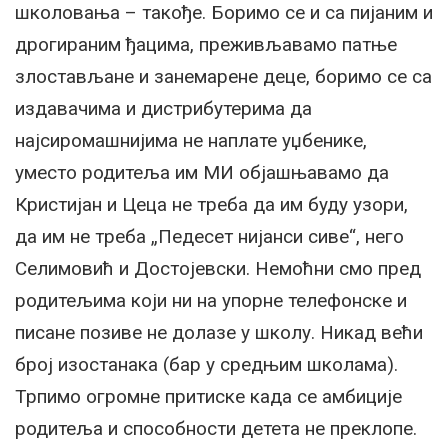
школовања – такође. Боримо се и са пијаним и
дрогираним ђацима, преживљавамо патње
злостављане и занемарене деце, боримо се са
издавачима и дистрибутерима да
најсиромашнијима не наплате уџбенике,
уместо родитеља им МИ објашњавамо да
Кристијан и Цеца не треба да им буду узори,
да им не треба „Педесет нијанси сиве“, него
Селимовић и Достојевски. Немоћни смо пред
родитељима који ни на упорне телефонске и
писане позиве не долазе у школу. Никад већи
број изостанака (бар у средњим школама).
Трпимо огромне притиске када се амбиције
родитеља и способности детета не преклопе.