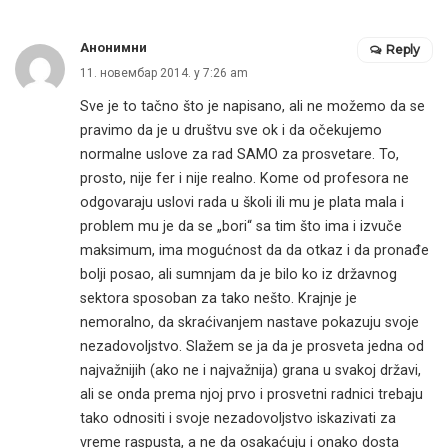
Анонимни
Reply
11. новембар 2014. у 7:26 am
Sve je to tačno što je napisano, ali ne možemo da se
pravimo da je u društvu sve ok i da očekujemo
normalne uslove za rad SAMO za prosvetare. To,
prosto, nije fer i nije realno. Kome od profesora ne
odgovaraju uslovi rada u školi ili mu je plata mala i
problem mu je da se „bori“ sa tim što ima i izvuče
maksimum, ima mogućnost da da otkaz i da pronađe
bolji posao, ali sumnjam da je bilo ko iz državnog
sektora sposoban za tako nešto. Krajnje je
nemoralno, da skraćivanjem nastave pokazuju svoje
nezadovoljstvo. Slažem se ja da je prosveta jedna od
najvažnijih (ako ne i najvažnija) grana u svakoj državi,
ali se onda prema njoj prvo i prosvetni radnici trebaju
tako odnositi i svoje nezadovoljstvo iskazivati za
vreme raspusta, a ne da osakaćuju i onako dosta