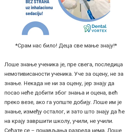
*Срам нас било! Деца све мање знају!*
Лоше знање ученика је, пре свега, последица
немотивисаности ученика. Уче за оцену, не за
знање. Некада не ни за оцену, јер знају да
посао неће добити због знања и оцена, већ
преко везе, ако га уопште добију. Лоше им је
знање, између осталог, и зато што знају да ће
на крају завршити школу, учили, не учили.
Сећате се – понављања разреда нема. Лоше