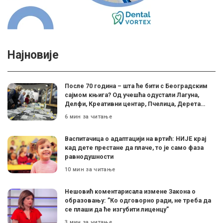
Најновије
После 70 година – шта ће бити с Београдским
сајмом књига? Од учешћа одустали Лагуна,
Делфи, Креативни центар, Пчелица, Дерета…
6 мин за читање
Васпитачица о адаптацији на вртић: НИЈЕ крај
кад дете престане да плаче, то је само фаза
равнодушности
10 мин за читање
Нешовић коментарисала измене Закона о
образовању: ”Ко одговорно ради, не треба да
се плаши да ће изгубити лиценцу”
3 мин за читање