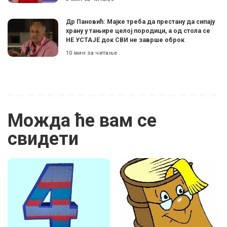
Др Пановић: Мајке треба да престану да сипају
храну у тањире целој породици, а од стола се
НЕ УСТАЈЕ док СВИ не заврше оброк
10 мин за читање
Можда ће вам се
свидети