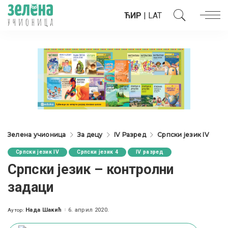
ЋИР
|
LAT
Зелена учионица
За децу
IV Разред
Српски језик IV
Српски језик IV
Српски језик 4
IV разред
Српски језик – контролни
задаци
Нада Шакић
6. април 2020.
Аутор:
Posted
by