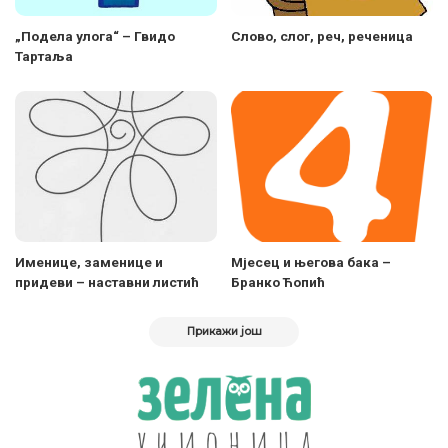
„Подела улога“ – Гвидо
Слово, слог, реч, реченица
Тартаља
Именице, заменице и
Мјесец и његова бака –
придеви – наставни листић
Бранко Ћопић
Прикажи још