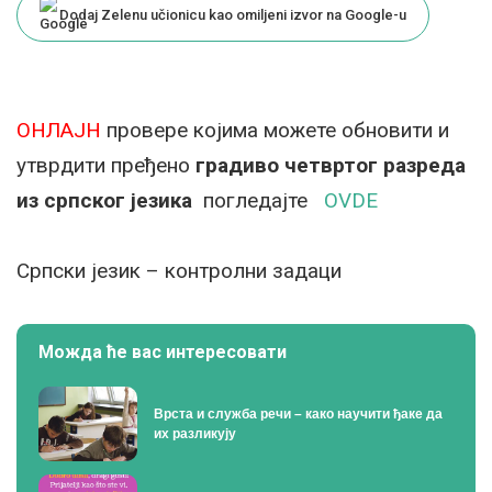
Dodaj Zelenu učionicu kao omiljeni izvor na Google-u
ОНЛАЈН
провере којима можете обновити и
утврдити пређено
градиво четвртог разреда
из српског језика
погледајте
OVDE
Српски језик – контролни задаци
Можда ће вас интересовати
Врста и служба речи – како научити ђаке да
их разликују