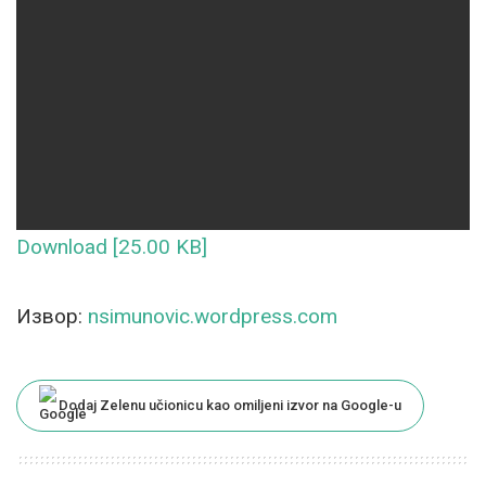
Download [25.00 KB]
Извор:
nsimunovic.wordpress.com
Dodaj Zelenu učionicu kao omiljeni izvor na Google-u