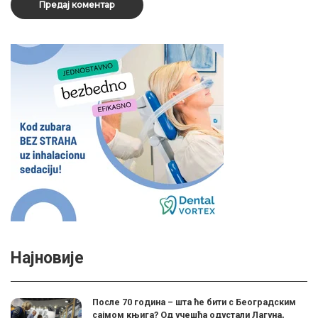
Најновије
После 70 година – шта ће бити с Београдским
сајмом књига? Од учешћа одустали Лагуна,