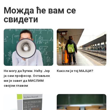
Можда ће вам се
свидети
Не могу да ћутим. Нећу. Јер
Како ли је тој МАЈЦИ?
ја сам професор. Остављен
ми је завет да МИСЛИМ
својом главом