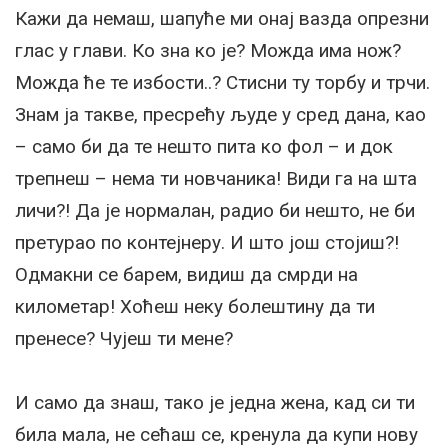
Кажи да немаш, шапуће ми онај вазда опрезни
глас у глави. Ко зна ко је? Можда има нож?
Можда ће те избости..? Стисни ту торбу и трчи.
Знам ја такве, пресрећу људе у сред дана, као
– само би да те нешто пита ко фол – и док
трепнеш – нема ти новчаника! Види га на шта
личи?! Да је нормалан, радио би нешто, не би
претурао по контејнеру. И што још стојиш?!
Одмакни се барем, видиш да смрди на
километар! Хоћеш неку болештину да ти
пренесе? Чујеш ти мене?
И само да знаш, тако је једна жена, кад си ти
била мала, не сећаш се, кренула да купи нову