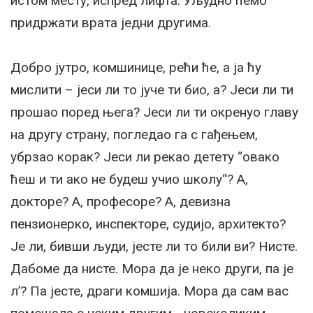
истом месту, испред лифта. Уљудно ћемо
придржати врата једни другима.
Добро јутро, комшинице, рећи ће, а ја ћу
мислити – јеси ли то јуче ти био, а? Jеси ли ти
прошао поред њега? Jеси ли ти окренуо главу
на другу страну, погледао га с гађењем,
убрзао корак? Jеси ли рекао детету “овако
ћеш и ти ако не будеш учио школу“? A,
докторе? А, професоре? А, девизна
пензионерко, инспекторе, судијо, архитекто?
Jе ли, бивши људи, јесте ли то били ви? Нисте.
Дабоме да нисте. Мора да је неко други, па је
л’? Па јесте, драги комшија. Мора да сам вас