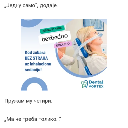
„Једну само“, додаје.
Пружам му четири.
„Ма не треба толико…“