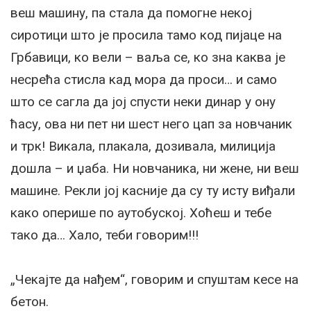
веш машину, па стала да помогне некој
сиротици што је просила тамо код пијаце на
Грбавици, ко вели – ваља се, ко зна каква је
несрећа стисла кад мора да проси… и само
што се сагла да јој спусти неки динар у ону
ћасу, ова ни пет ни шест него цап за новчаник
и трк! Викала, плакала, дозивала, милиција
дошла – и џаба. Ни новчаника, ни жене, ни веш
машине. Рекли јој касније да су ту исту виђали
како оперише по аутобуској. Хоћеш и тебе
тако да… Хало, теби говорим!!!
„Чекајте да нађем“, говорим и спуштам кесе на
бетон.