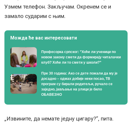
Узмем телефон. Закључам. Окренем се и
замало сударим с њим.
Можда ће вас интересовати
Професорка српског: ”Хоће ли ученици по
новом закону смети да формирају читалачки
клуб? Хоће ли то смети у школи?”
Пре 30 година: Ако се дете пожали да му је
досадно – одмах добије неки посао, ТВ
програм су бирали родитељи, ручало се
заједно, јављање на улици је било
ОБАВЕЗНО
„Извините, да немате једну цигару?“, пита.