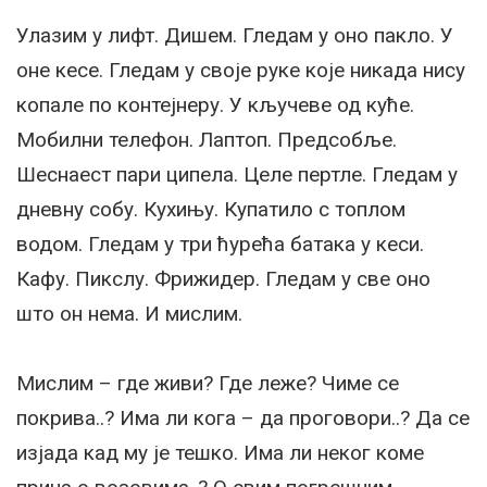
Улазим у лифт. Дишем. Гледам у оно пакло. У
оне кесе. Гледам у своје руке које никада нису
копале по контејнеру. У кључеве од куће.
Мобилни телефон. Лаптоп. Предсобље.
Шеснаест пари ципела. Целе пертле. Гледам у
дневну собу. Кухињу. Купатило с топлом
водом. Гледам у три ћурећа батака у кеси.
Кафу. Пикслу. Фрижидер. Гледам у све оно
што он нема. И мислим.
Мислим – где живи? Где леже? Чиме се
покрива..? Има ли кога – да проговори..? Да се
изјада кад му је тешко. Има ли неког коме