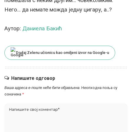
помешала с неким другим… човеколиким.
Него… да немате можда једну цигару, а..?
Аутор:
Даниела Бакић
Dodaj Zelenu učionicu kao omiljeni izvor na Google-u
Напишите одговор
Ваша адреса е-поште неће бити објављена.
Неопходна поља су
означена
*