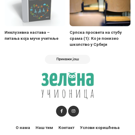
Инклузивна настава –
Српска просвета на стубу
питања која муче учитеље
срама (1): Ко је понизио
школство у Србији
Прикажи још
О нама
Наш тим
Контакт
Услови коришћења