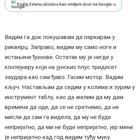
Dodaj Zelenu učionicu kao omiljeni izvor na Google-u
Видим га док покушавам да паркирам у
рикверц. Заправо, видим му само ноге и
истањене ђонове. Остатак му је негде у
контејнеру који на јунских плус тридесет
заудара као сам ђаво. Гасим мотор. Вадим
кључ. Настављам да седим у колима и зурим у
инструмент таблу, као да желим да му дам
времена да оде, да се не сретнемо, да не
мисли да сам га видела, да му не буде
непријатно, да ми не буде непријатно, јер мени
је непријатно кад год видим туђу муку.