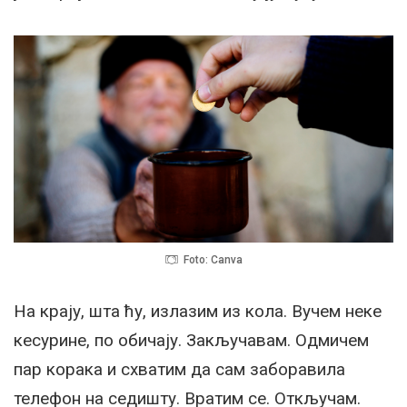
Foto: Canva
На крају, шта ћу, излазим из кола. Вучем неке
кесурине, по обичају. Закључавам. Одмичем
пар корака и схватим да сам заборавила
телефон на седишту. Вратим се. Откључам.