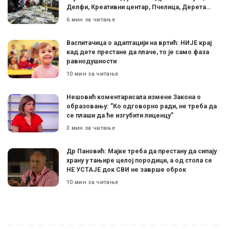
Делфи, Креативни центар, Пчелица, Дерета…
6 мин за читање
Васпитачица о адаптацији на вртић: НИЈЕ крај
кад дете престане да плаче, то је само фаза
равнодушности
10 мин за читање
Нешовић коментарисала измене Закона о
образовању: ”Ко одговорно ради, не треба да
се плаши да ће изгубити лиценцу”
3 мин за читање
Др Пановић: Мајке треба да престану да сипају
храну у тањире целој породици, а од стола се
НЕ УСТАЈЕ док СВИ не заврше оброк
10 мин за читање