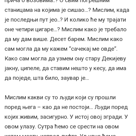
прича о возовима..? О свим погрешним
станицама на којима је сишао…? Мислим, када
је последњи пут јео..? И колико ће му трајати
оне четири цигаре…? Мислим како је требало
да му дам више. Десет барем. Мислим како
сам могла да му кажем “сачекај ме овде“.
Како сам могла да узмем ону стару Декијеву
јакну, ципеле, да ставим нешто у кесу, да има
да поједе, шта било, заувар је…
Мислим какви су то људи који су прошли
поред њега – као да не постоји… Људи поред
којих живим, засигурно. У истој овој згради. У
овом улазу. Сутра ћемо се срести на овом