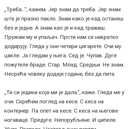
„Треба…“, кажем. Јер знам да треба. Јер знам
шта је празно пакло. Знам како је кад останеш
без и једне. А знам као је и кад тражиш.
Пружам му и упаљач. Прсти нам се накратко
додирују. Гледа у оне четири цигарете. Очи му
цакле. Ја гледам у њега. Сед је. Чупав. Дуге
пожутеле браде. Стар. Млад. Средњи. Не знам.
Несрећа човеку додаје године, без да пита.
„Ти си једина која ми је дала.“, каже. Гледа ме у
очи. Скрећем поглед на кесе. С кеса на
контејнер. Па опет на кесе. С кеса на његове
ногавице. Предуге. Непорубљене. И ципеле.