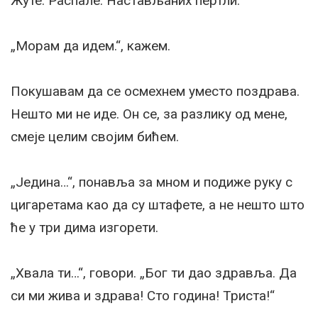
Жуте. Распале. Настављаних пертли.
„Морам да идем.“, кажем.
Покушавам да се осмехнем уместо поздрава.
Нешто ми не иде. Он се, за разлику од мене,
смеје целим својим бићем.
„Једина…“, понавља за мном и подиже руку с
цигаретама као да су штафете, а не нешто што
ће у три дима изгорети.
„Хвала ти…“, говори. „Бог ти дао здравља. Да
си ми жива и здрава! Сто година! Триста!“