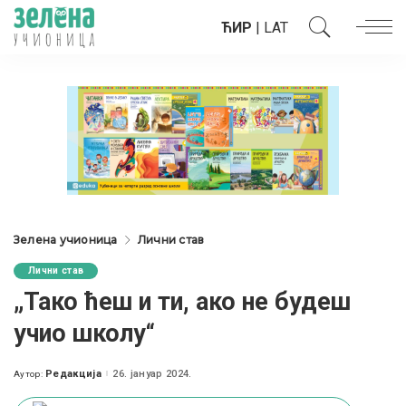
ЋИР
|
LAT
Зелена учионица
Лични став
Лични став
„Тако ћеш и ти, ако не будеш
учио школу“
Редакција
26. јануар 2024.
Аутор:
Posted
by