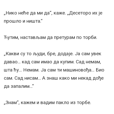
„Нико неће да ми да“, каже. „Десеторо их је
прошло и ништа.“
Ћутим, настављам да претурам по торби.
„Какви су то људи, бре, додаје. Ја сам увек
давао… кад сам имао да купим. Сад немам,
шта ћу… Немам. Ја сам ти машиновођа… Био
сам. Сад нисам… А знаш како ми некад дође
да запалим…“
„Знам“, кажем и вадим пакло из торбе.