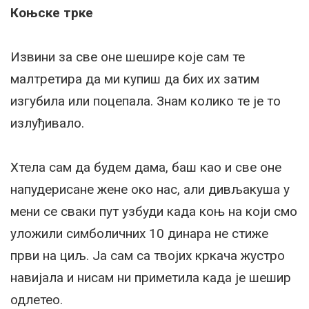
Коњске трке
Извини за све оне шешире које сам те
малтретира да ми купиш да бих их затим
изгубила или поцепала. Знам колико те је то
излуђивало.
Хтела сам да будем дама, баш као и све оне
напудерисане жене око нас, али дивљакуша у
мени се сваки пут узбуди када коњ на који смо
уложили симболичних 10 динара не стиже
први на циљ. Ја сам са твојих кркача жустро
навијала и нисам ни приметила када је шешир
одлетео.