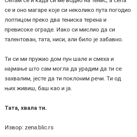
Сећам се и када си ме водио на тенис, а сећа
се и оно магаре које си неколико пута погодио
лоптицом преко два тениска терена и
превисоке ограде. Иако си мислио да си
талентован, тата, ниси, али било је забавно.
Ти си ми пружио дом пун шале и смеха и
најмање што сам могла да урадим да ти се
захвалим, јесте да ти поклоним речи. Ти од
њих живиш, баш као и ја.
Тата, хвала ти.
Извор: zena.blic.rs