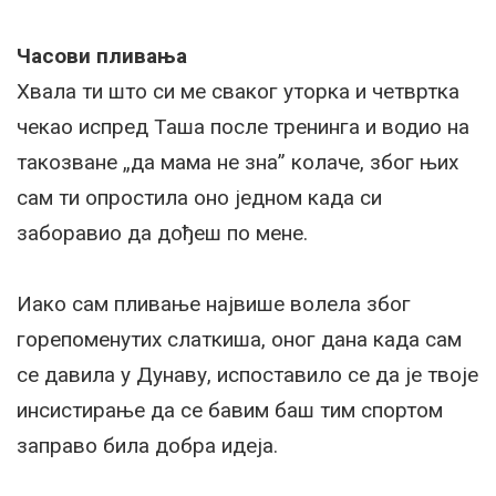
Часови пливања
Хвала ти што си ме сваког уторка и четвртка
чекао испред Таша после тренинга и водио на
такозване „да мама не зна” колаче, због њих
сам ти опростила оно једном када си
заборавио да дођеш по мене.
Иако сам пливање највише волела због
горепоменутих слаткиша, оног дана када сам
се давила у Дунаву, испоставило се да је твоје
инсистирање да се бавим баш тим спортом
заправо била добра идеја.