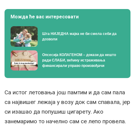
Можда ће вас интересовати
Шта НИЈЕДНА мајка не би смела себи да
дозволи
Опсесија КОЛАГЕНОМ – докази да нешто
ради СЛАБИ, већину истраживања
финансирали управо произвођачи
Са истог летовања још памтим и да сам пала
са највишег лежаја у возу док сам спавала, јер
си изашао да попушиш цигарету. Ако
занемаримо то начелно сам се лепо провела.