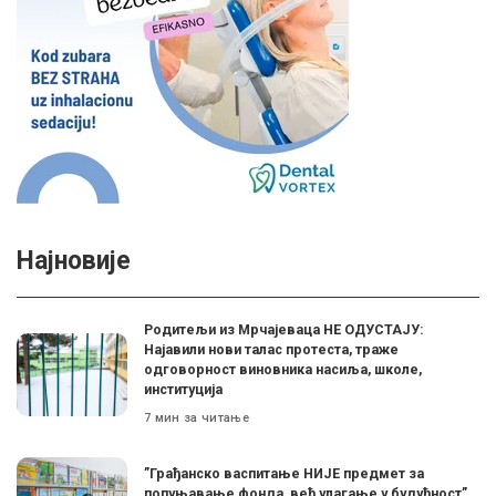
Најновије
Родитељи из Мрчајеваца НЕ ОДУСТАЈУ:
Најавили нови талас протеста, траже
одговорност виновника насиља, школе,
институција
7 мин за читање
”Грађанско васпитање НИЈЕ предмет за
попуњавање фонда, већ улагање у будућност”