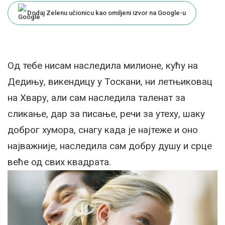
Dodaj Zelenu učionicu kao omiljeni izvor na Google-u
Од тебе нисам наследила милионе, кућу на
Дедињу, викендицу у Тоскани, ни летњиковац
на Хвару, али сам наследила таленат за
сликање, дар за писање, речи за утеху, шаку
доброг хумора, снагу када је најтеже и оно
најважније, наследила сам добру душу и срце
веће од свих квадрата.