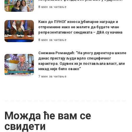
8 мин за читање
Како до ПУНОГ износа јубиларне награде и
отпремнине иако не желите да будете члан
репрезентативног синдиката – ДВА су начина
8 мин за читање
Снежана Романдић: ”На улогу директора школе
данас пристају људи врло специфичног
карактера. Одувек их је постављала власт, али
никад није било овако”
7 мин за читање
Можда ће вам се
свидети