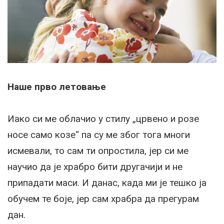
Наше прво летовање
Иако си ме облачио у стилу „црвено и розе
носе само козе“ па су ме због тога многи
исмевали, то сам ти опростила, јер си ме
научио да је храбро бити другачији и не
припадати маси. И данас, када ми је тешко ја
обучем те боје, јер сам храбра да прегурам
дан.