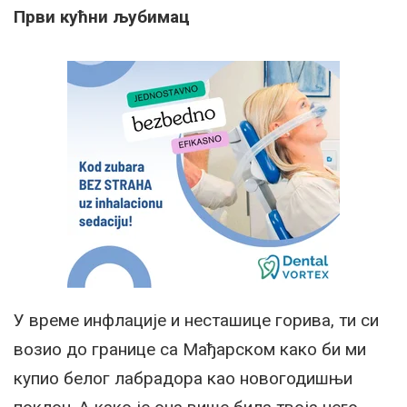
Први кућни љубимац
У време инфлације и несташице горива, ти си
возио до границе са Мађарском како би ми
купио белог лабрадора као новогодишњи