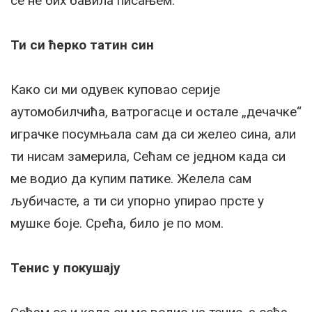
се не бих бавила писањем.
Ти си ћерко татин син
Како си ми одувек куповао серије
аутомобилчића, ватрогасце и остале „дечачке“
играчке посумњала сам да си желео сина, али
ти нисам замерила, Сећам се једном када си
ме водио да купим патике. Желела сам
љубичасте, а ти си упорно упирао прсте у
мушке боје. Срећа, било је по мом.
Тенис у покушају