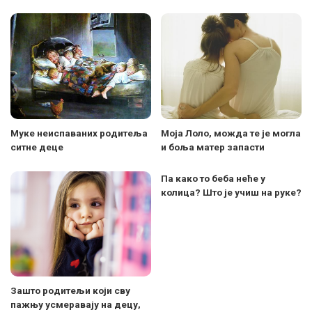
Муке неиспаваних родитеља
Моја Лоло, можда те је могла
ситне деце
и боља матер запасти
Па како то беба неће у
колица? Што је учиш на руке?
Зашто родитељи који сву
пажњу усмеравају на децу,