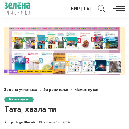
ЋИР
|
LAT
Зелена учионица
За родитеље
Мамин кутак
Мамин кутак
Тата, хвала ти
Нада Шакић
13. септембар 2016.
Аутор:
Posted
by