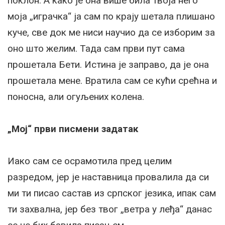
поклон. А како је она више била твоја него
моја „играчка“ ја сам по крају шетала плишано
куче, све док ме ниси научио да се изборим за
оно што желим. Тада сам први пут сама
прошетала Бети. Истина је заправо, да је она
прошетала мене. Вратила сам се кући срећна и
поносна, али огуљених колена.
„Мој“ први писмени задатак
Иако сам се осрамотила пред целим
разредом, јер је наставница провалила да си
ми ти писао састав из српског језика, ипак сам
ти захвална, јер без твог „ветра у леђа“ данас