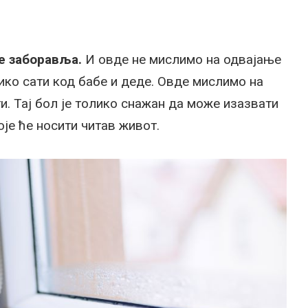
е заборавља.
И овде не мислимо на одвајање
ико сати код бабе и деде. Овде мислимо на
ти. Тај бол је толико снажан да може изазвати
је ће носити читав живот.