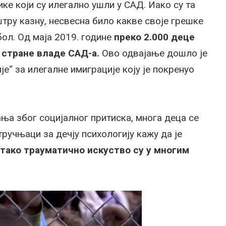
ке који су илегално ушли у САД. Иако су та
штру казну, несвесна било какве своје грешке
бол. Од маја 2019. године
преко 2.000 деце
д стране владе САД-а.
Ово одвајање дошло је
је“ за илегалне имиграције коју је покренуо
ања због социјалног притиска, многа деца се
тручњаци за дечју психологију кажу да је
 тако трауматично искуство су у многим