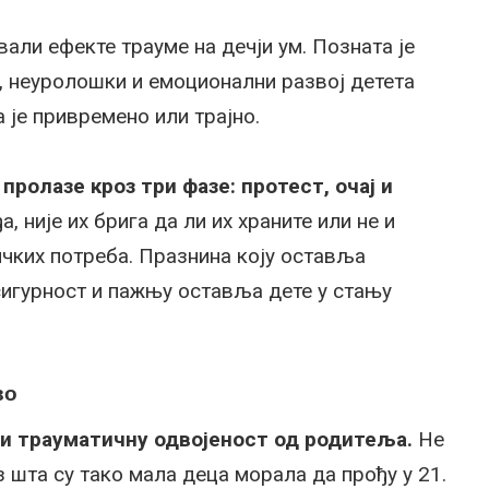
али ефекте трауме на дечји ум. Позната је
, неуролошки и емоционални развој детета
 је привремено или трајно.
пролазе кроз три фазе: протест, очај и
, није их брига да ли их храните или не и
чких потреба. Празнина коју оставља
сигурност и пажњу оставља дете у стању
во
ви трауматичну одвојеност од родитеља.
Не
шта су тако мала деца морала да прођу у 21.