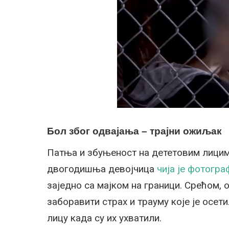
Бол због одвајања – трајни ожиљак
Патња и збуњеност на дететовим лицима
двогодишња девојчица
чија је фотогра
заједно са мајком на граници. Срећом, о
заборавити страх и трауму које је осети
лицу када су их ухватили.