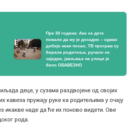
Пре 30 година: Ако се дете
пожали да му је досадно – одмах
добије неки посао, ТВ програм су
бирали родитељи, ручало се
заједно, јављање на улици је
било ОБАВЕЗНО
хиљада деце, у сузама раздвојене од својих
их кавеза пружају руке ка родитељима у очају
ез икакве наде да ће их поново видети. Ове
дског рода.