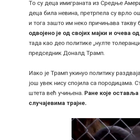
То су деца имиграната из Средње Амери
деца била невина, претрпела су врло о
и тога зашто им неко причињава такву 
одвојено је од својих мајки и очева о
тада као део политике „нулте толеранци
председник Доналд Трамп.
Иако је Трамп укинуо политику раздвај
још увек нису спојила са породицама. С
штета већ учињена.
Ране које оставља
случајевима трајне.