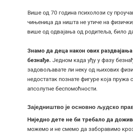
Више од 70 година психолози су проучав
чињеница да ништа не утиче на физички
више од одвајања од родитеља, било да
Знамо да деца након ових раздвајања 
безнађе.
Једном када уђу у фазу безнађа
задовољавате ли неку од њихових физи
недостатак познате фигуре која пружа 
апсолутне беспомоћности.
Заједништво је основно људско пра
Ниједно дете не би требало да дожи
можемо и не смемо да заборавимо кроз 