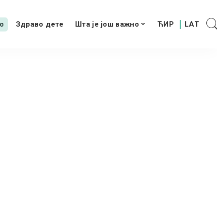
о
Здраво дете
Шта је још важно