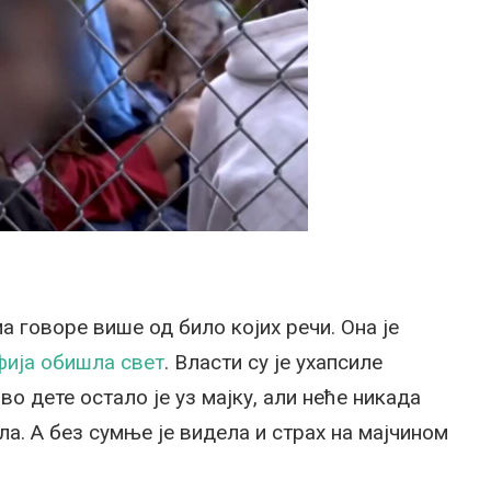
 говоре више од било којих речи. Она је
фија обишла свет
. Власти су је ухапсиле
во дете остало je уз мајку, али неће никада
ла. А без сумње је видела и страх на мајчином