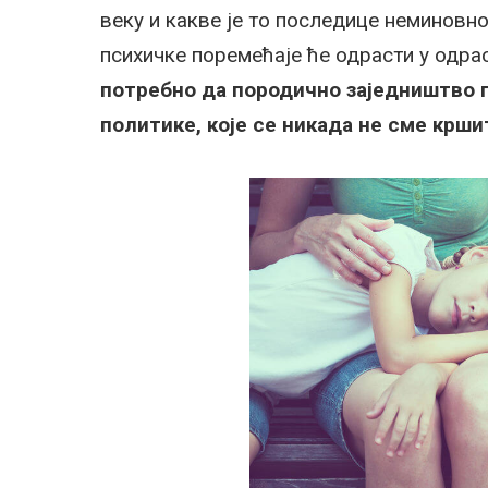
веку и какве је то последице неминовно
психичке поремећаје ће одрасти у одрас
потребно да породично заједништво 
политике, које се никада не сме крши