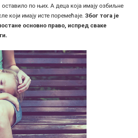
 оставило по њих. А деца која имају озбиљне
ле који имају исте поремећаје.
Због тога је
постане основно право, испред сваке
ти.