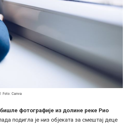
Foto: Canva
 обишле фотографије из долине реке Рио
ада подигла је низ објеката за смештај деце