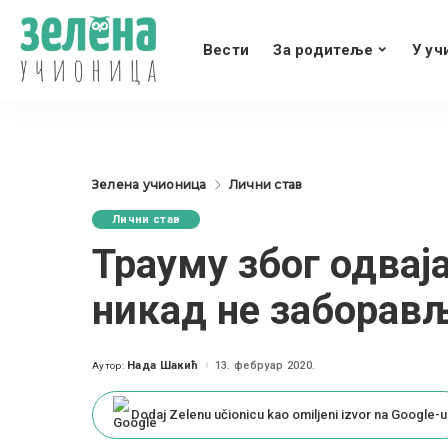
Вести
За родитеље
У уч
Зелена учионица
Лични став
Лични став
Трауму због одвај
никад не заборав
Нада Шакић
13. фебруар 2020.
Аутор:
Posted
by
Dodaj Zelenu učionicu kao omiljeni izvor na Google-u