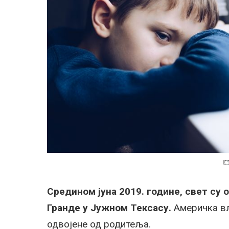
Средином јуна 2019. године, свет су
Гранде у Јужном Тексасу.
Америчка вл
одвојене од родитеља.