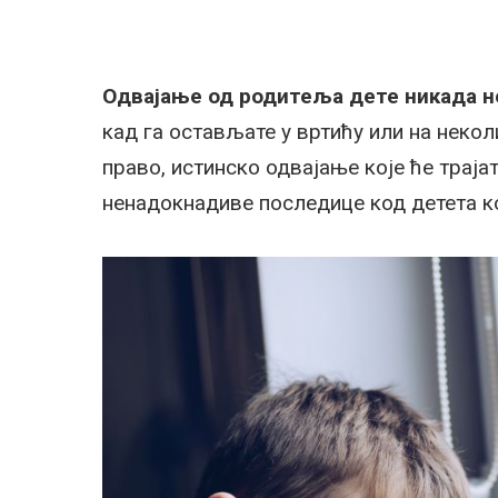
Одвајање од родитеља дете никада н
кад га остављате у вртићу или на некол
право, истинско одвајање које ће траја
ненадокнадиве последице код детета ко