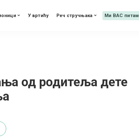
ионици
У вртићу
Реч стручњака
Ми ВАС питам
ања од родитеља дете
ља