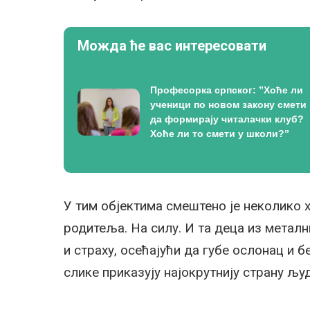
Можда ће вас интересовати
Професорка српског: ”Хоће ли
ученици по новом закону смети
да формирају читалачки клуб?
Хоће ли то смети у школи?”
У тим објектима смештено је неколико 
родитеља. На силу. И та деца из металн
и страху, осећајући да губе ослонац и б
слике приказују најокрутнију страну љу