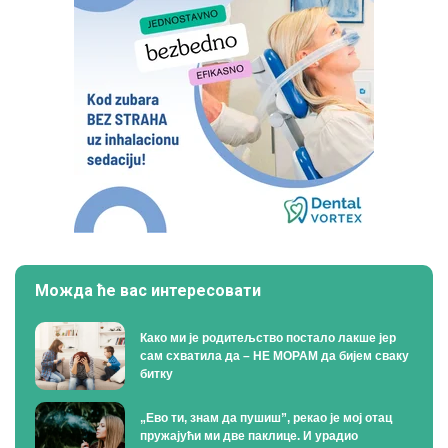
Можда ће вас интересовати
Како ми је родитељство постало лакше јер
сам схватила да – НЕ МОРАМ да бијем сваку
битку
„Ево ти, знам да пушиш”, рекао је мој отац
пружајући ми две паклице. И урадио