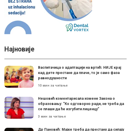
Најновије
Васпитачица о адаптацији на вртић: НИЈЕ крај
кад дете престане да плаче, то је само фаза
равнодушности
10 мин за читање
Нешовић коментарисала измене Закона о
образовању: ”Ко одговорно ради, не треба да
се плаши да ће изгубити лиценцу”
3 мин за читање
Др Пановић: Мајке треба да престану да сипају