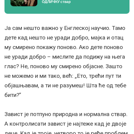
ОДЛИЧНУ ствар
Ја сам нешто важно у Енглеској научио. Тамо
дете кад нешто не уради добро, мајка и отац
му смирено покажу поново. Ако дете поново
не уради добро – мислите да подижу на њега
глас? Не, поново му смирено објасне. Зашто
не можемо и ми тако, већ: „Ето, трећи пут ти
објашњавам, а ти не разумеш! Шта ће од тебе
бити?”
Завист је потпуно природна и нормална ствар.
А контролисати завист је најтеже кад је двоје
деце. Кад је троје, четворо то је ређе проблем.