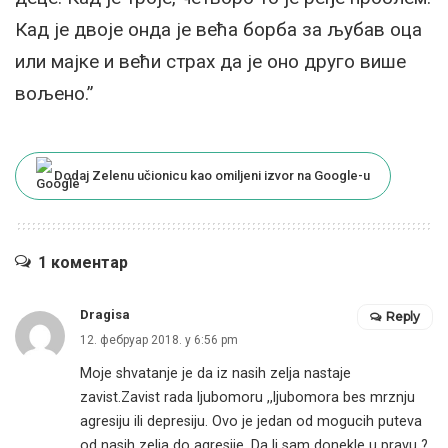
Кад је двоје онда је већа борба за љубав оца
или мајке и већи страх да је оно друго више
вољено.”
Dodaj Zelenu učionicu kao omiljeni izvor na Google-u
1 коментар
Dragisa
Reply
12. фебруар 2018. у 6:56 pm
Moje shvatanje je da iz nasih zelja nastaje
zavist.Zavist rada ljubomoru ,,ljubomora bes mrznju
agresiju ili depresiju. Ovo je jedan od mogucih puteva
od nasih zelja do agresije. Da li sam donekle u pravu ?