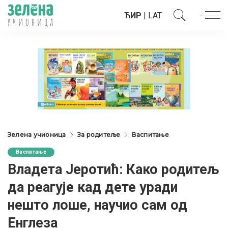
ЋИР
|
LAT
Зелена учионица
За родитеље
Васпитање
Васпитање
Владета Јеротић: Како родитељ
да реагује кад дете уради
нешто лоше, научио сам од
Енглеза