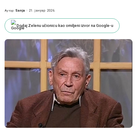
Sanja
21. јануар 2026.
Аутор:
Posted
by
Dodaj Zelenu učionicu kao omiljeni izvor na Google-u