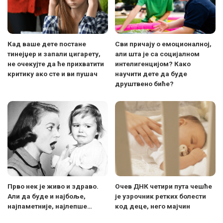
Кад ваше дете постане
Сви причају о емоционалној,
тинејџер и запали цигарету,
али шта је са социјалном
не очекујте да ће прихватити
интелигенцијом? Како
критику ако сте и ви пушач
научити дете да буде
друштвено биће?
Прво нек је живо и здраво.
Очев ДНК четири пута чешће
Али да буде и најбоље,
је узрочник ретких болести
најпаметније, најлепше…
код деце, него мајчин