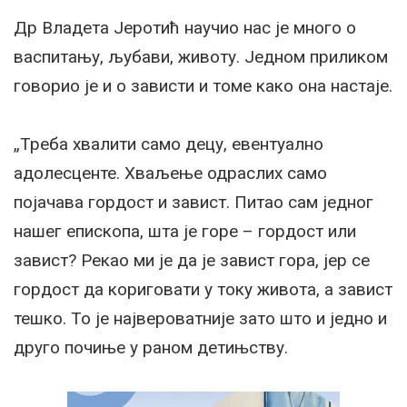
Др Владета Јеротић научио нас је много о
васпитању, љубави, животу. Једном приликом
говорио је и о зависти и томе како она настаје.
„Треба хвалити само децу, евентуално
адолесценте. Хваљење одраслих само
појачава гордост и завист. Питао сам једног
нашег епископа, шта је горе – гордост или
завист? Рекао ми је да је завист гора, јер се
гордост да кориговати у току живота, а завист
тешко. То је највероватније зато што и једно и
друго почиње у раном детињству.