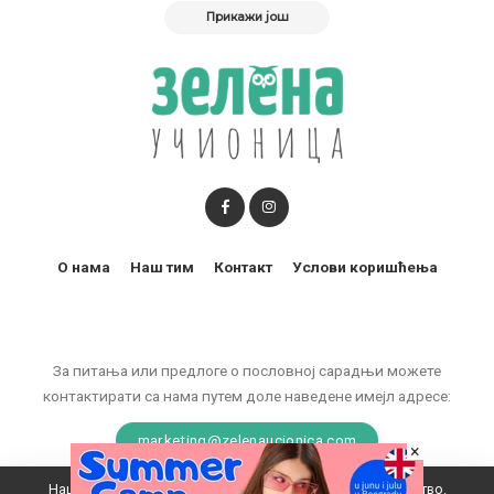
Прикажи још
О нама
Наш тим
Контакт
Услови коришћења
За питања или предлоге о пословној сарадњи можете
контактирати са нама путем доле наведене имејл адресе:
marketing@zelenaucionica.com
×
Наш вебсајт користи колачиће да побољша ваше искуство.