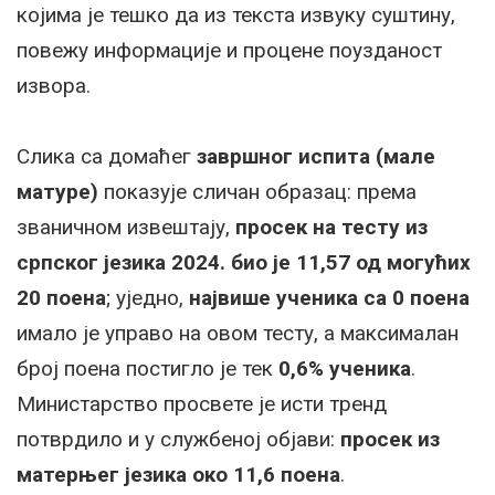
којима је тешко да из текста извуку суштину,
повежу информације и процене поузданост
извора.
Слика са домаћег
завршног испита (мале
матуре)
показује сличан образац: према
званичном извештају,
просек на тесту из
српског језика 2024. био је 11,57 од могућих
20 поена
; уједно,
највише ученика са 0 поена
имало је управо на овом тесту, а максималан
број поена постигло је тек
0,6% ученика
.
Министарство просвете је исти тренд
потврдило и у службеној објави:
просек из
матерњег језика око 11,6 поена
.