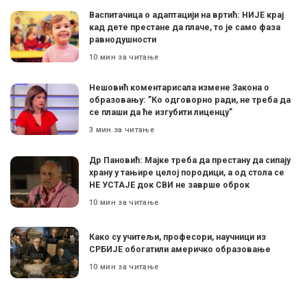
Васпитачица о адаптацији на вртић: НИЈЕ крај
кад дете престане да плаче, то је само фаза
равнодушности
10 мин за читање
Нешовић коментарисала измене Закона о
образовању: ”Ко одговорно ради, не треба да
се плаши да ће изгубити лиценцу”
3 мин за читање
Др Пановић: Мајке треба да престану да сипају
храну у тањире целој породици, а од стола се
НЕ УСТАЈЕ док СВИ не заврше оброк
10 мин за читање
Како су учитељи, професори, научници из
СРБИЈЕ обогатили америчко образовање
10 мин за читање