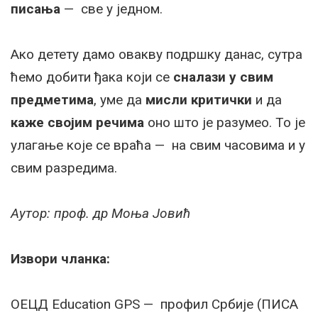
писања
— све у једном.
Ако детету дамо овакву подршку данас, сутра
ћемо добити ђака који се
сналази у свим
предметима
, уме да
мисли критички
и да
каже својим речима
оно што је разумео. То је
улагање које се враћа — на свим часовима и у
свим разредима.
Аутор: проф. др Моња Јовић
Извори чланка:
ОЕЦД Education GPS — профил Србије (ПИСА