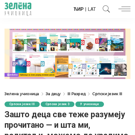
ЋИР
|
LAT
Зелена учионица
За децу
III Разред
Српски језик III
Српски језик III
Српски језик 3
У учионици
Зашто деца све теже разумеју
прочитано — и шта ми,