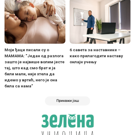
Mоји ђаци писали су о
6 савета за наставнике –
МАМАМА: ”Један од разлога
како прилагодити наставу
зашто је највише волим јесте
онлајн учењу
тај, што кад смо брат и ја
били мали, није хтела да
идемо у вртић, него је она
била са нама”
Прикажи још