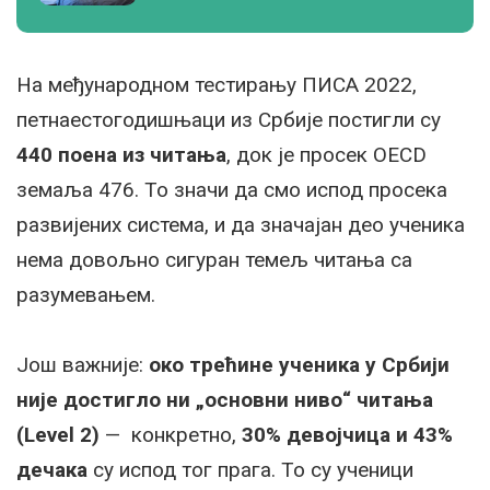
На међународном тестирању ПИСА 2022,
петнаестогодишњаци из Србије постигли су
440 поена из читања
, док је просек OECD
земаља 476. То значи да смо испод просека
развијених система, и да значајан део ученика
нема довољно сигуран темељ читања са
разумевањем.
Још важније:
око трећине ученика у Србији
није достигло ни „основни ниво“ читања
(Level 2)
— конкретно,
30% девојчица и 43%
дечака
су испод тог прага. То су ученици