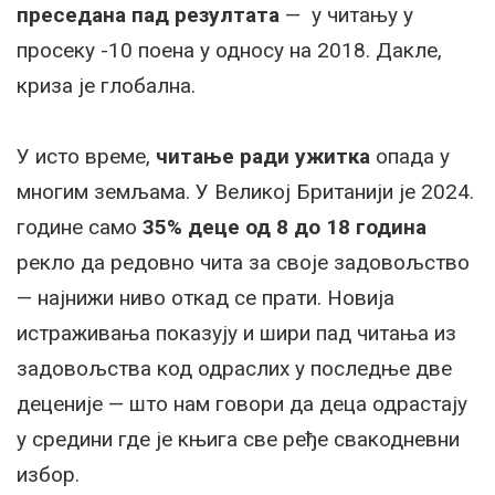
преседана пад резултата
— у читању у
просеку -10 поена у односу на 2018. Дакле,
криза је глобална.
У исто време,
читање ради ужитка
опада у
многим земљама. У Великој Британији је 2024.
године само
35% деце од 8 до 18 година
рекло да редовно чита за своје задовољство
— најнижи ниво откад се прати. Новија
истраживања показују и шири пад читања из
задовољства код одраслих у последње две
деценије — што нам говори да деца одрастају
у средини где је књига све ређе свакодневни
избор.