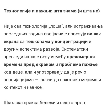
Технологије и пажња: шта знамо (и шта не)
Није сва технологија „лоша“, али истраживања
последњих година све јасније повезују
вишак
екрана
са
тешкоћама у концентрацији
и
другим аспектима развоја. Систематски
прегледи налазе везу између
прекомерног
времена пред екраном
и
проблема пажње
код деце, али и упозоравају да је реч о
асоцијацијама — значи да пажљиво меримо и
контекст и навике.
Школска пракса бележи и нешто врло