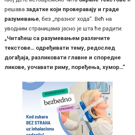
решава
задатке који проверавају и граде
разумевање
, без „празног хода“. Већ на
уводним страницама јасно је шта ће радити:
„Читаћеш са разумевањем различите
текстове… одређивати тему, редослед
догађаја, разликовати главне и споредне
ликове, уочавати риму, поређења, хумор…“