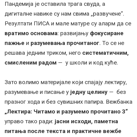
Пандемија је оставила трага свуда, а
дигиталне навике су нам свима „развучене“.
Резултати ПИСА и мале матуре су аларм да се
вратимо основама
: развијању
фокусиране
пажње
и
разумевања прочитаног
. То се не
решава једним триком, него
систематичним,
смисленим радом
— у школи и код куће.
Зато волимо материјале који спајају лектиру,
разумевање и писање у
једну целину
— без
празног хода и без сувишних папира. Вежбанка
„Лектирa: Читамо и разумемо прочитано 3“
управо тако ради:
јасни исходи, паметна
питања после текста и практичне вежбе