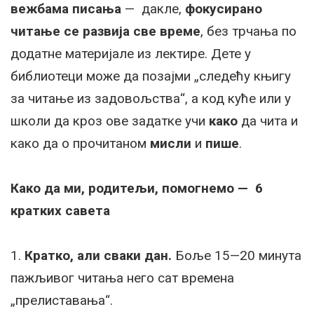
вежбама писања
— дакле,
фокусирано
читање се развија све време
, без трчања по
додатне материјале из лектире. Дете у
библиотеци може да позајми „следећу књигу
за читање из задовољства“, а код куће или у
школи да кроз ове задатке учи
како
да чита и
како да о прочитаном
мисли
и
пише
.
Како да ми, родитељи, помогнемо — 6
кратких савета
1.
Кратко, али сваки дан.
Боље 15—20 минута
пажљивог читања него сат времена
„прелиставања“.