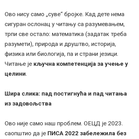
Ово нису само „суве“ бројке. Кад дете нема
сигуран ослонац у читању са разумевањем,
трпи све остало: математика (задатак треба
разумети), природа и друштво, историја,
физика или биологија, па и страни језици.
Читање је
кључна компетенција за учење у
целини
.
Шира слика: пад постигнућа и пад читања
из задовољства
Ово није само наш проблем. ОЕЦД је 2023.
саопштио да је
ПИСА 2022 забележила без