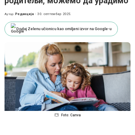
родитељи, можемо да урадимо
Редакција
30. септембар 2025.
Аутор:
Posted
by
Dodaj Zelenu učionicu kao omiljeni izvor na Google-u
Foto: Canva