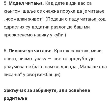
5.
Модел читања.
Кад дете види вас са
књигом, шаље се снажна порука да је читање
„нормалан живот“. (Подаци о паду читања код
одраслих су додатни разлог да баш ми
преокренемо навику у кући.)
6.
Писање уз читање.
Кратак сажетак, мини-
осврт, писмо јунаку — све то продубљује
разумевање (зато нам се допада „Мала школа
писања“ у овој вежбанци).
Закључак за забринуте, али освећене
родитеље