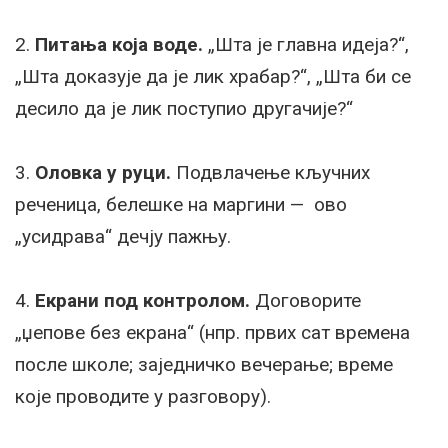
2.
Питања која воде.
„Шта је главна идеја?“,
„Шта доказује да је лик храбар?“, „Шта би се
десило да је лик поступио другачије?“
3.
Оловка у руци.
Подвлачење кључних
реченица, белешке на маргини — ово
„усидрава“ дечју пажњу.
4.
Екрани под контролом.
Договорите
„џепове без екрана“ (нпр. првих сат времена
после школе; заједничко вечерање; време
које проводите у разговору).