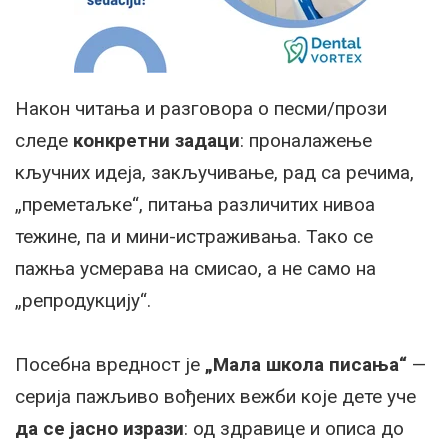
Након читања и разговора о песми/прози
следе
конкретни задаци
: проналажење
кључних идеја, закључивање, рад са речима,
„преметаљке“, питања различитих нивоа
тежине, па и мини-истраживања. Тако се
пажња усмерава на смисао, а не само на
„репродукцију“.
Посебна вредност је
„Мала школа писања“
—
серија пажљиво вођених вежби које дете уче
да се јасно изрази
: од здравице и описа до