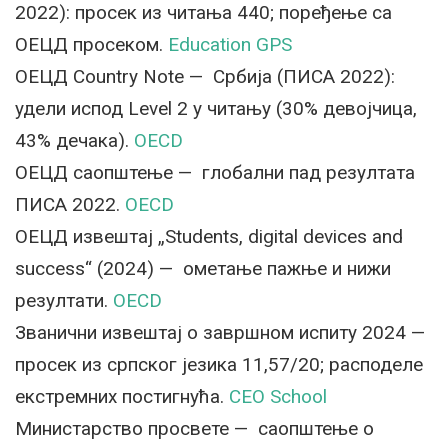
2022): просек из читања 440; поређење са
ОЕЦД просеком.
Education GPS
ОЕЦД Country Note — Србија (ПИСА 2022):
удели испод Level 2 у читању (30% девојчица,
43% дечака).
OECD
ОЕЦД саопштење — глобални пад резултата
ПИСА 2022.
OECD
ОЕЦД извештај „Students, digital devices and
success“ (2024) — ометање пажње и нижи
резултати.
OECD
Званични извештај о завршном испиту 2024 —
просек из српског језика 11,57/20; расподеле
екстремних постигнућа.
CEO School
Министарство просвете — саопштење о