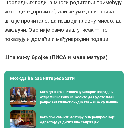
Последњих година многи родитељи примећују
истo: дете „прочита“, али не уме да исприча
шта је прочитало, да издвоји главну мисао, да
закључи. Ово није само ваш утисак — то
показују и домаћи и међународни подаци.
Шта кажу бројке (ПИСА и мала матура)
Можда ће вас интересовати
Како до ПУНОГ износа јубиларне награде и
отпремнине иако не желите да будете члан
репрезентативног синдиката – ДВА су начина
Како приближити лектиру генерацијама које
одрастају уз дигиталне садржаје?