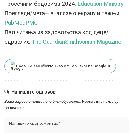
просечним бодовима 2024.
Education Ministry
Прегледи/мета— анализе о екрану и пажњи.
PubMed
PMC
Пад читања из задовољства код деце/
одраслих.
The Guardian
Smithsonian Magazine
Dodaj Zelenu učionicu kao omiljeni izvor na Google-u
Напишите одговор
Ваша адреса е-поште неће бити објављена.
Неопходна поља су
означена
*