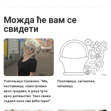
Можда ће вам се
свидети
Учитељица Снежана: ”Ми,
Пословице, загонетке,
наставници, само трчимо
питалице
кроз градиво, а деца трче
кроз детињство. Тако сваке
године носе све већи терет”