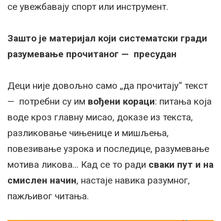
се увежбавају спорт или инструмент.
Зашто је материјал који систематски гради
разумевање прочитаног — пресудан
Деци није довољно само „да прочитају“ текст
— потребни су им
вођени кораци
: питања која
воде кроз главну мисао, доказе из текста,
разликовање чињенице и мишљења,
повезивање узрока и последице, разумевање
мотива ликова… Кад се то ради
сваки пут и на
смислен начин
, настаје навика разумног,
пажљивог читања.