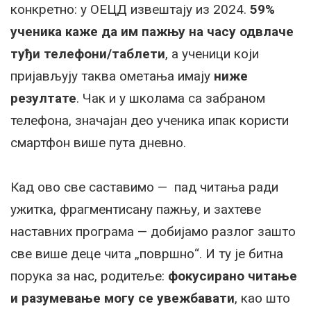
конкретно: у ОЕЦД извештају из 2024.
59%
ученика каже да им пажњу на часу одвлаче
туђи телефони/таблети
, а ученици који
пријављују таква ометања имају
ниже
резултате
. Чак и у школама са забраном
телефона, значајан део ученика ипак користи
смартфон више пута дневно.
Кад ово све саставимо — пад читања ради
ужитка, фрагментисану пажњу, и захтеве
наставних програма — добијамо разлог зашто
све више деце чита „површно“. И ту је битна
порука за нас, родитеље:
фокусирано читање
и разумевање могу се увежбавати
, као што