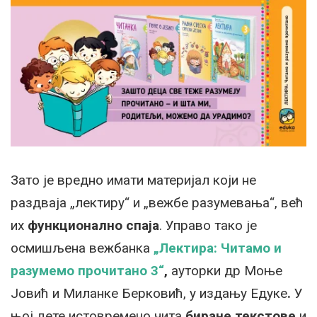
Зато је вредно имати материјал који не
раздваја „лектиру“ и „вежбе разумевања“, већ
их
функционално спаја
. Управо тако је
осмишљена вежбанка
„Лектирa: Читамо и
разумемо прочитано 3“
,
ауторки др Моње
Јовић и Миланке Берковић, у издању Едуке
.
У
њој
дете истовремено чита
биране текстове
и