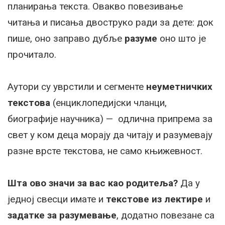
планирања текста. Овакво повезивање
читања и писања двоструко ради за дете: док
пише, оно заправо дубље
разуме
оно што је
прочитало.
Аутори су уврстили и сегменте
неуметничких
текстова
(енциклопедијски чланци,
биографије научника) — одлична припрема за
свет у ком деца морају да читају и разумевају
разне врсте текстова, не само књижевност.
Шта ово значи за вас као родитеља?
Да у
једној свесци имате и
текстове из лектире
и
задатке за разумевање
, додатно повезане са