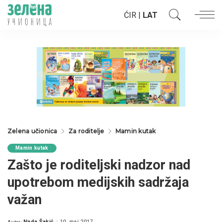
ĆIR
|
LAT
Zelena učionica
Za roditelje
Mamin kutak
Mamin kutak
Zašto je roditeljski nadzor nad
upotrebom medijskih sadržaja
važan
Nada Šakić
10. maj 2017.
Autor: