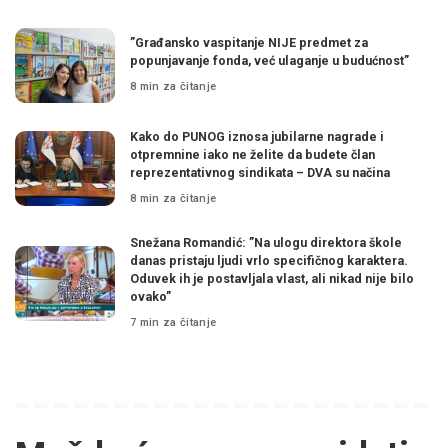
”Građansko vaspitanje NIJE predmet za
popunjavanje fonda, već ulaganje u budućnost”
8 min za čitanje
Kako do PUNOG iznosa jubilarne nagrade i
otpremnine iako ne želite da budete član
reprezentativnog sindikata – DVA su načina
8 min za čitanje
Snežana Romandić: ”Na ulogu direktora škole
danas pristaju ljudi vrlo specifičnog karaktera.
Oduvek ih je postavljala vlast, ali nikad nije bilo
ovako”
7 min za čitanje