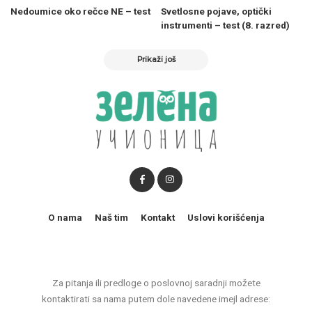
Nedoumice oko rečce NE – test
Svetlosne pojave, optički
instrumenti – test (8. razred)
Prikaži još
O nama
Naš tim
Kontakt
Uslovi korišćenja
Za pitanja ili predloge o poslovnoj saradnji možete
kontaktirati sa nama putem dole navedene imejl adrese: