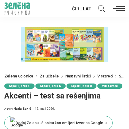
ĆIR
|
LAT
Zelena učionica
Za učitelje
Nastavni listići
V razred
Srpski jezik 5
Srpski jezik 5
Srpski jezik 6
Srpski jezik 8
VIII razred
Akcenti – test sa rešenjima
Nada Šakić
19. maj 2026.
Autor:
Posted
by
Dodaj Zelenu učionicu kao omiljeni izvor na Google-u