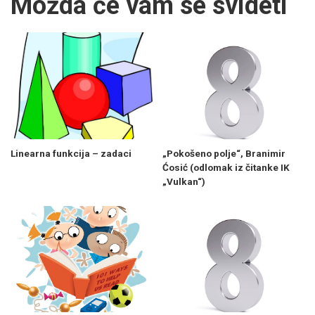
Možda će vam se svideti
Linearna funkcija – zadaci
„Pokošeno polje“, Branimir
Ćosić (odlomak iz čitanke IK
„Vulkan“)