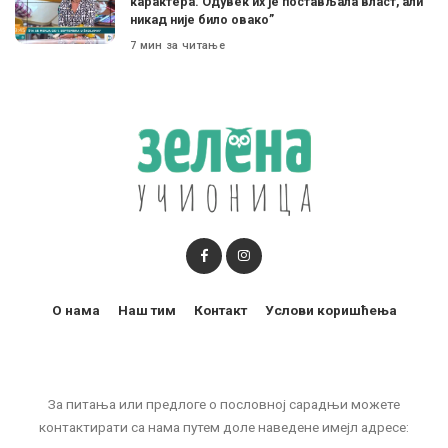
карактера. Одувек их је постављала власт, али
никад није било овако”
7 мин за читање
О нама
Наш тим
Контакт
Услови коришћења
За питања или предлоге о пословној сарадњи можете
контактирати са нама путем доле наведене имејл адресе: