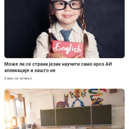
Може ли се страни језик научити само кроз АИ
апликације и зашто не
4 мин за читање