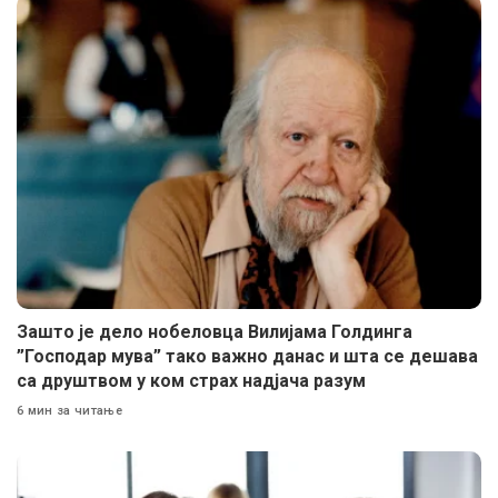
Зашто је дело нобеловца Вилијама Голдинга
”Господар мува” тако важно данас и шта се дешава
са друштвом у ком страх надјача разум
6 мин за читање