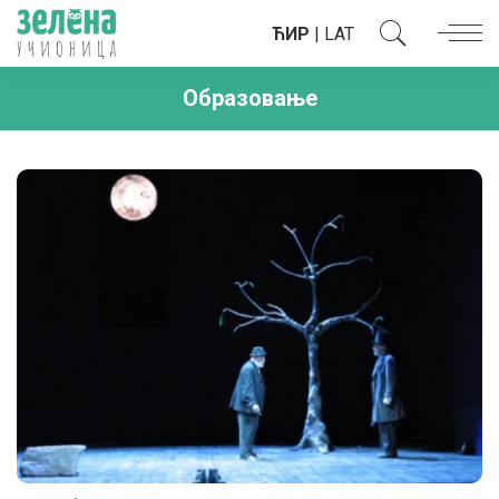
ЋИР
|
LAT
Образовање