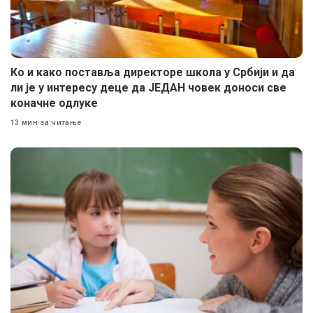
Ко и како поставља директоре школа у Србији и да
ли је у интересу деце да ЈЕДАН човек доноси све
коначне одлуке
13 мин за читање