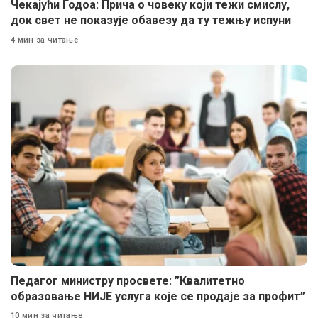
Чекајући Годоа: Прича о човеку који тежи смислу,
док свет не показује обавезу да ту тежњу испуни
4 мин за читање
Педагог министру просвете: ”Квалитетно
образовање НИЈЕ услуга које се продаје за профит”
10 мин за читање