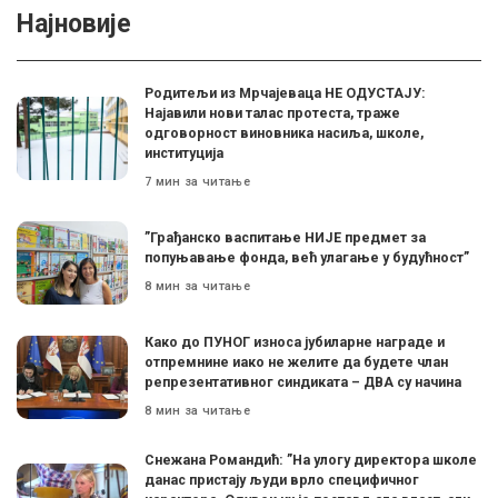
Најновије
Родитељи из Мрчајеваца НЕ ОДУСТАЈУ:
Најавили нови талас протеста, траже
одговорност виновника насиља, школе,
институција
7 мин за читање
”Грађанско васпитање НИЈЕ предмет за
попуњавање фонда, већ улагање у будућност”
8 мин за читање
Како до ПУНОГ износа јубиларне награде и
отпремнине иако не желите да будете члан
репрезентативног синдиката – ДВА су начина
8 мин за читање
Снежана Романдић: ”На улогу директора школе
данас пристају људи врло специфичног