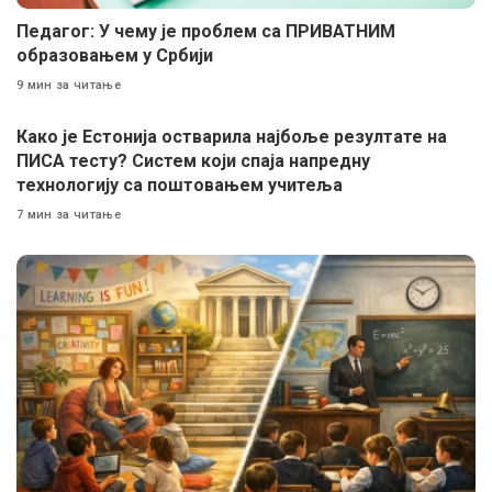
Педагог: У чему је проблем са ПРИВАТНИМ
образовањем у Србији
9 мин за читање
Како је Естонија остварила најбоље резултате на
ПИСА тесту? Систем који спаја напредну
технологију са поштовањем учитеља
7 мин за читање