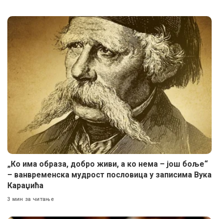
„Ко има образа, добро живи, а ко нема – још боље“
– ванвременска мудрост пословица у записима Вука
Караџића
3 мин за читање