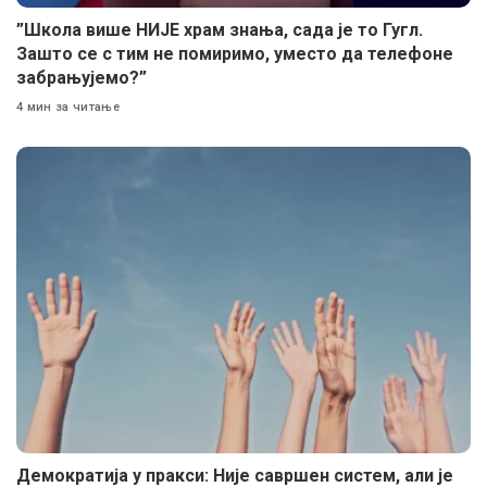
”Школа више НИЈЕ храм знања, сада је то Гугл.
Зашто се с тим не помиримо, уместо да телефоне
забрањујемо?”
4 мин за читање
Демократија у пракси: Није савршен систем, али је