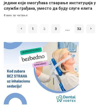
једини који омогућава стварање институција у
служби грађана, уместо да буду слуге елита
8 мин за читање
…
1
2
3
32