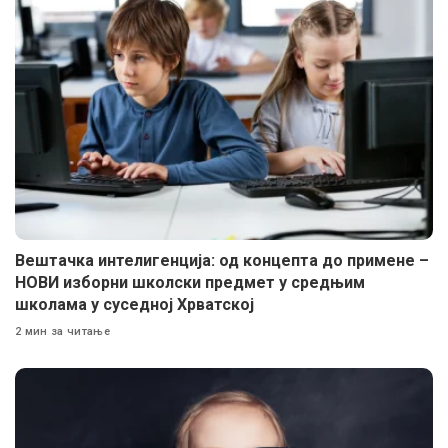
Вештачка интелигенција: од концепта до примене –
НОВИ изборни школски предмет у средњим
школама у суседној Хрватској
2 мин за читање