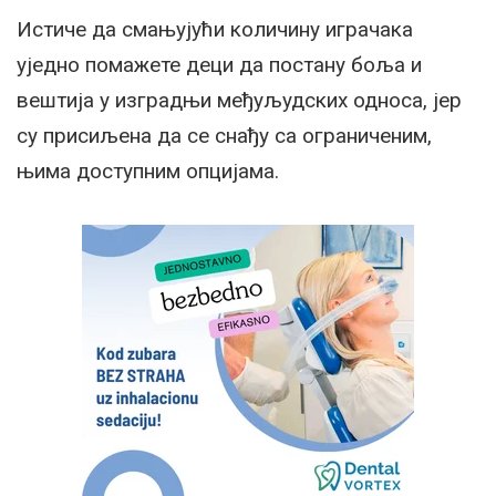
Истиче да смањујући количину играчака
уједно помажете деци да постану боља и
вештија у изградњи међуљудских односа, јер
су присиљена да се снађу са ограниченим,
њима доступним опцијама.