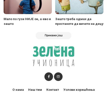
Мало по гузи НИЈЕ ок, а ево и
Зашто треба одмах да
зашто
престанете да вичете на децу
Прикажи још
О нама
Наш тим
Контакт
Услови коришћења