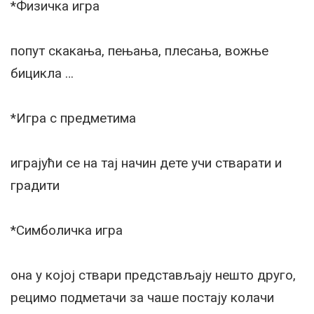
*Физичка игра
попут скакања, пењања, плесања, вожње
бицикла …
*Игра с предметима
играјући се на тај начин дете учи стварати и
градити
*Симболичка игра
она у којој ствари представљају нешто друго,
рецимо подметачи за чаше постају колачи