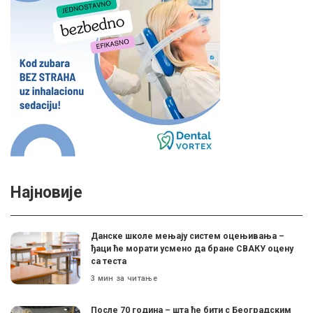
Најновије
Данске школе мењају систем оцењивања –
ђаци ће морати усмено да бране СВАКУ оцену
са теста
3 мин за читање
После 70 година – шта ће бити с Београдским