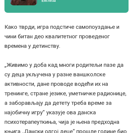
Енглеза
Како тврди, игра подстиче самопоуздање и
чини битан део квалитетног проведеног
времена у детинству.
„Живимо у доба кад многи родитељи пазе да
су деца укључена у разне ваншколске
активности, дане проводе водећи их на
тренинге, стране језике, уметничке радионице,
а заборављају да детету треба време за
најобичну игру” указује ова данска
психотерапеуткиња, чија је њена предходна
књига „Дански одгој деце“ прошле године био