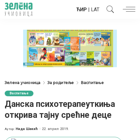
ЋИР
|
LAT
Зелена учионица
За родитеље
Васпитање
Васпитање
Данска психотерапеуткиња
открива тајну срећне деце
Нада Шакић
22. април 2019.
Аутор:
Posted
by