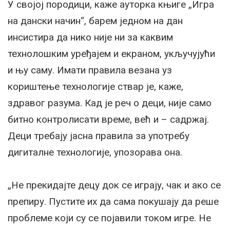
У својој породици, каже ауторка књиге „Игра
на дански начин“, барем једном на дан
инсистира да нико није ни за каквим
технолошким уређајем и екраном, укључујући
и њу саму. Имати правила везана уз
кориштење технологије ствар је, каже,
здравог разума. Кад је реч о деци, није само
битно контролисати време, већ и – садржај.
Деци требају јасна правила за употребу
дигиталне технологије, упозорава она.
„Не прекидајте децу док се играју, чак и ако се
препиру. Пустите их да сама покушају да реше
проблеме који су се појавили током игре. Не