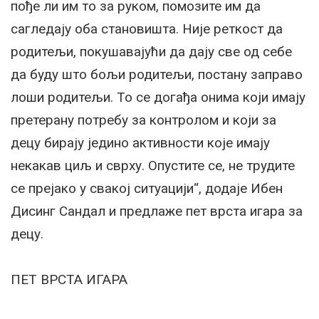
пође ли им то за руком, помозите им да
сагледају оба становишта. Није реткост да
родитељи, покушавајући да дају све од себе
да буду што бољи родитељи, постану заправо
лоши родитељи. То се догађа онима који имају
претерану потребу за контролом и који за
децу бирају једино активности које имају
некакав циљ и сврху. Опустите се, не трудите
се прејако у свакој ситуацији“, додаје Ибен
Дисинг Сандал и предлаже пет врста игара за
децу.
ПЕТ ВРСТА ИГАРА