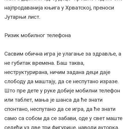
најпродаванија књига у Хрватској, преноси
Јутарњи лист.
Ризик мобилног телефона
Сасвим обична игра је улагање за здравље, а
не губитак времена. Баш таква,
неструктурирана, ничим задана деци даје
слободу да маштају, да се неспутано изразе.
Што пре дете у руке добије мобилни телефон
или таблет, мања је шанса да ће знати
спонтано, неспутано да се игра, да ће знати
само са собом да се забави, оде у свет маште
седећи уз две три фигурице, наводи ауторка.