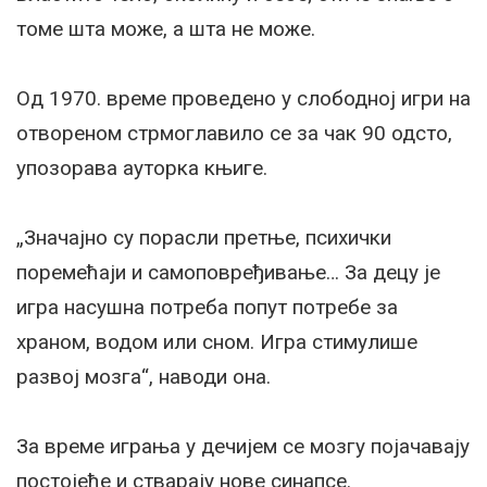
томе шта може, а шта не може.
Од 1970. време проведено у слободној игри на
отвореном стрмоглавило се за чак 90 одсто,
упозорава ауторка књиге.
„Значајно су порасли претње, психички
поремећаји и самоповређивање… За децу је
игра насушна потреба попут потребе за
храном, водом или сном. Игра стимулише
развој мозга“, наводи она.
За време играња у дечијем се мозгу појачавају
постојеће и стварају нове синапсе.