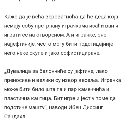
Каже да је већа вероватноћа да ће деца која
немају собу претрпану играчкама изаћи ван и
играти се на отвореном. А и играчке, оне
најјефтиније, често могу бити подстицајније
него неке скупе и јако софистициране.
„Дувалица за балончиће су јефтине, лако
преносиве и велики су извор весеља. Играчка
може бити било шта па и пар каменчића и
пластична кантица. Бит игре и јест у томе да
подстиче машту“, наводи Ибен Диссинг
Сандахл.