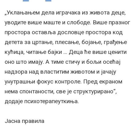
„Уклањањем дела играчака из живота деце,
уводите више маште и слободе. Више празног
простора оставља дословце простора код
детета за цртање, плесање, бојање, грађење
кућица, читање бајки … Деца ће више ценити
оно што имају. А тиме стичу и бољи осећај
надзора над властитим животом и јачају
унутрашњи фокус контроле. Пред екраном
нема спонтаности, све је структурирано“,
додаје психотерапеуткиња.
Јасна правила