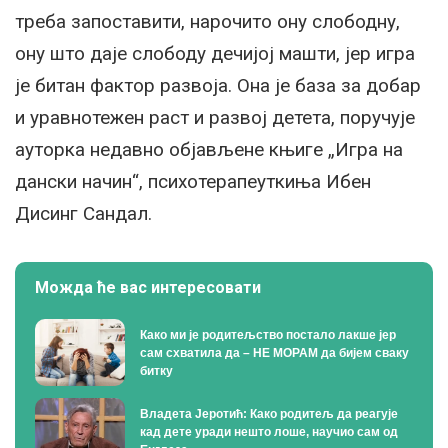
треба запоставити, нарочито ону слободну,
ону што даје слободу дечијој машти, јер игра
је битан фактор развоја. Она је база за добар
и уравнотежен раст и развој детета, поручује
ауторка недавно објављене књиге „Игра на
дански начин“, психотерапеуткиња Ибен
Дисинг Сандал.
Можда ће вас интересовати
Како ми је родитељство постало лакше јер
сам схватила да – НЕ МОРАМ да бијем сваку
битку
Владета Јеротић: Како родитељ да реагује
кад дете уради нешто лоше, научио сам од