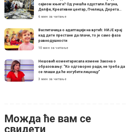
сајмом књига? Од учешћа одустали Лагуна,
Делфи, Креативни центар, Пчелица, Дерета…
6 мин за читање
Васпитачица о адаптацији на вртић: НИЈЕ крај
кад дете престане да плаче, то је само фаза
равнодушности
10 мин за читање
Нешовић коментарисала измене Закона о
образовању: ”Ко одговорно ради, не треба да
се плаши да ће изгубити лиценцу”
3 мин за читање
Можда ће вам се
свидети