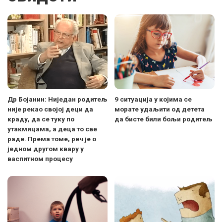
Др Бојанин: Ниједан родитељ
9 ситуација у којима се
није рекао својој деци да
морате удаљити од детета
краду, да се туку по
да бисте били бољи родитељ
утакмицама, а деца то све
раде. Према томе, реч је о
једном другом квару у
васпитном процесу