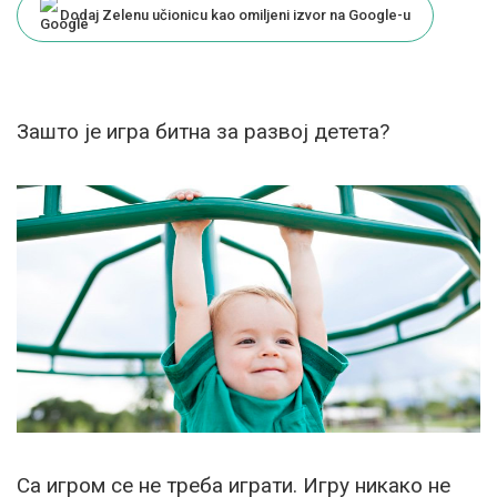
Dodaj Zelenu učionicu kao omiljeni izvor na Google-u
Зашто је игра битна за развој детета?
Са игром се не треба играти. Игру никако не