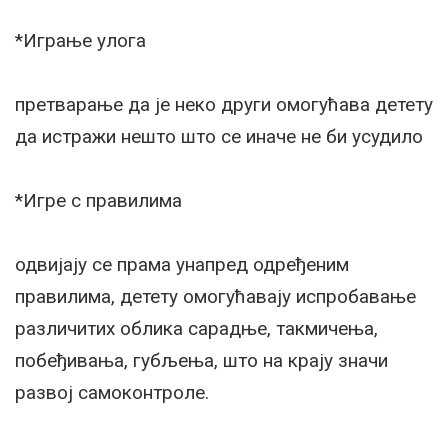
*Играње улога
претварање да је неко други омогућава детету
да истражи нешто што се иначе не би усудило
*Игре с правилима
одвијају се прама унапред одређеним
правилима, детету омогућавају испробавање
различитих облика сарадње, такмичења,
побеђивања, губљења, што на крају значи
развој самоконтроле.