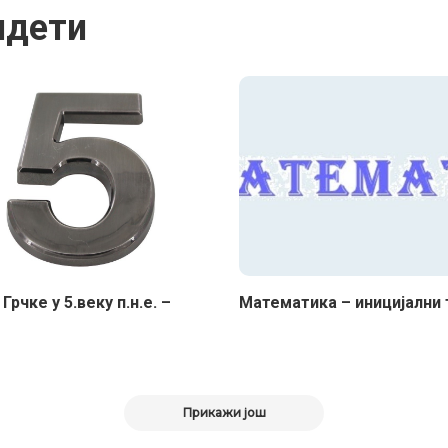
идети
Грчке у 5.веку п.н.е. –
Maтематика – иницијални 
Прикажи још