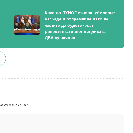
Како до ПУНОГ износа јубиларне
награде и отпремнине иако не
желите да будете члан
репрезентативног синдиката –
ДВА су начина
а су означена
*