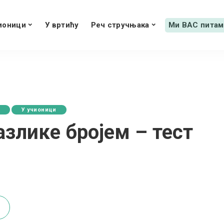
ионици
У вртићу
Реч стручњака
Ми ВАС питам
д
У учионици
злике бројем – тест