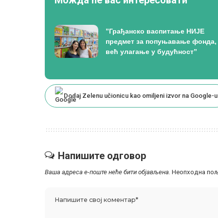
”Грађанско васпитање НИЈЕ
предмет за попуњавање фонда,
већ улагање у будућност”
Dodaj Zelenu učionicu kao omiljeni izvor na Google-u
Напишите одговор
Ваша адреса е-поште неће бити објављена.
Неопходна пољ