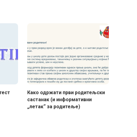
тест
Како одржати први родитељски
састанак (и информативни
„летак“ за родитеље)