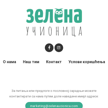
О нама
Наш тим
Контакт
Услови коришћења
За питања или предлоге о пословној сарадњи можете
контактирати са нама путем доле наведене имејл адресе:
marketing@zelenaucionica.com