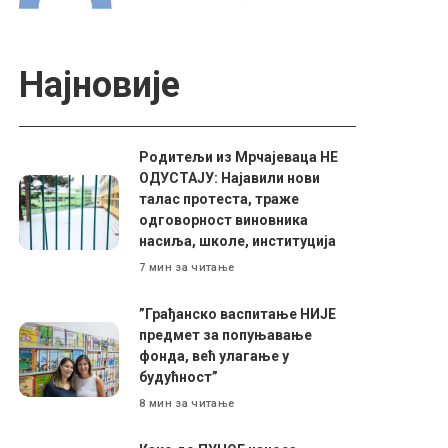
Најновије
Родитељи из Мрчајеваца НЕ
ОДУСТАЈУ: Најавили нови
талас протеста, траже
одговорност виновника
насиља, школе, институција
7 мин за читање
”Грађанско васпитање НИЈЕ
предмет за попуњавање
фонда, већ улагање у
будућност”
8 мин за читање