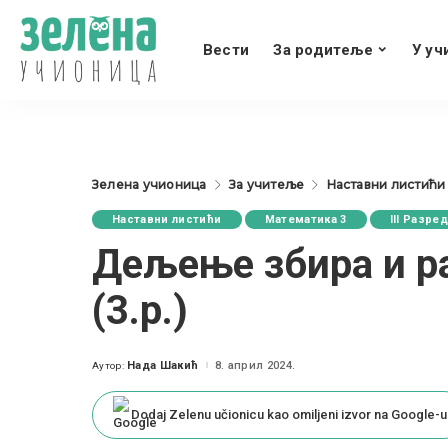
Вести
За родитеље
У уч
Зелена учионица
За учитеље
Наставни листићи
Наставни листићи
Математика 3
III Разре
Дељење збира и ра
(3.р.)
Нада Шакић
8. април 2024.
Аутор:
Posted
by
Dodaj Zelenu učionicu kao omiljeni izvor na Google-u