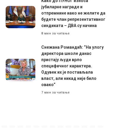
Како до ПУНОГ износа
јубиларне награде и
отпремнине иако не желите да
будете члан репрезентативног
синдиката – ДВА су начина
8 мин за читање
Снежана Романдић: ”На улогу
директора школе данас
пристају људи врло
специфичног карактера.
Одувек их је постављала
власт, али никад није било
овако”
7 мин за читање