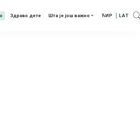
о
Здраво дете
Шта је још важно