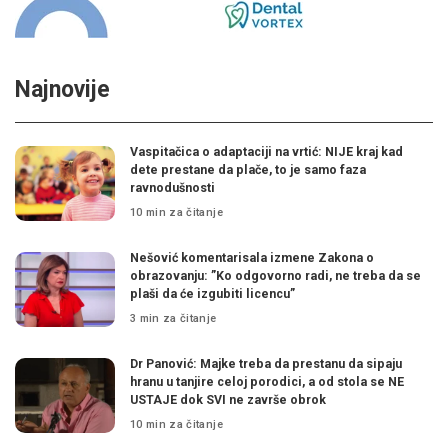
Najnovije
Vaspitačica o adaptaciji na vrtić: NIJE kraj kad
dete prestane da plače, to je samo faza
ravnodušnosti
10 min za čitanje
Nešović komentarisala izmene Zakona o
obrazovanju: ”Ko odgovorno radi, ne treba da se
plaši da će izgubiti licencu”
3 min za čitanje
Dr Panović: Majke treba da prestanu da sipaju
hranu u tanjire celoj porodici, a od stola se NE
USTAJE dok SVI ne završe obrok
10 min za čitanje