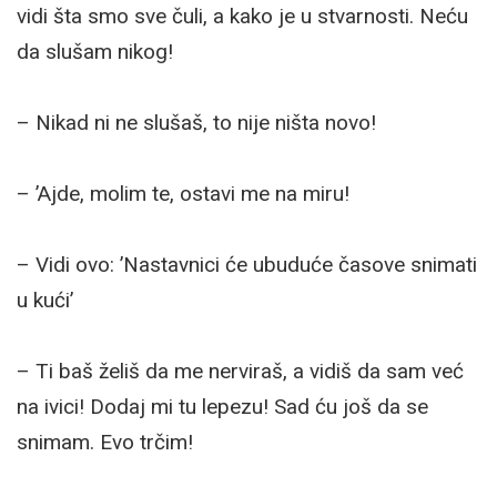
vidi šta smo sve čuli, a kako je u stvarnosti. Neću
da slušam nikog!
– Nikad ni ne slušaš, to nije ništa novo!
– ’Ajde, molim te, ostavi me na miru!
– Vidi ovo: ’Nastavnici će ubuduće časove snimati
u kući’
– Ti baš želiš da me nerviraš, a vidiš da sam već
na ivici! Dodaj mi tu lepezu! Sad ću još da se
snimam. Evo trčim!