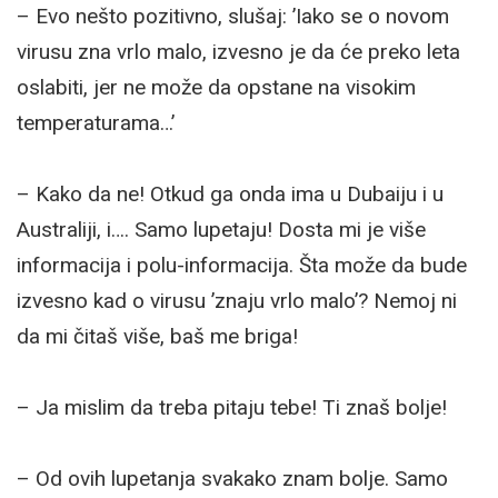
– Evo nešto pozitivno, slušaj: ’Iako se o novom
virusu zna vrlo malo, izvesno je da će preko leta
oslabiti, jer ne može da opstane na visokim
temperaturama…’
– Kako da ne! Otkud ga onda ima u Dubaiju i u
Australiji, i…. Samo lupetaju! Dosta mi je više
informacija i polu-informacija. Šta može da bude
izvesno kad o virusu ’znaju vrlo malo’? Nemoj ni
da mi čitaš više, baš me briga!
– Ja mislim da treba pitaju tebe! Ti znaš bolje!
– Od ovih lupetanja svakako znam bolje. Samo