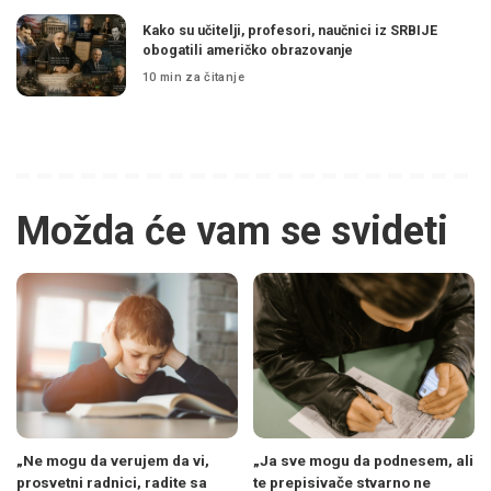
Kako su učitelji, profesori, naučnici iz SRBIJE
obogatili američko obrazovanje
10 min za čitanje
Možda će vam se svideti
„Ne mogu da verujem da vi,
„Ja sve mogu da podnesem, ali
prosvetni radnici, radite sa
te prepisivače stvarno ne