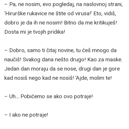
– Pa, ne nosim, evo pogledaj, na naslovnoj strani,
’Hirurške rukavice ne štite od virusa!’ Eto, vidiš,
dobro je da ih ne nosim! Bitno da me kritikuješ!
Dosta mi je tvojih pridika!
– Dobro, samo ti čitaj novine, tu ćeš mnogo da
naučiš! Svakog dana nešto drugo! Kao za maske.
Jedan dan moraju da se nose, drugi dan je gore
kad nosiš nego kad ne nosiš! ’Ajde, molim te!
– Uh… Pobićemo se ako ovo potraje!
– I ako ne potraje!