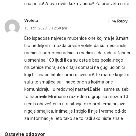
i na poslu! A ova ovde kuka. Jadna!! Za prosvetu i nisi.
Violeta
Reply
13. april 2020. u 12:50 pm
Eto ispadose najvece mucenice one kojima je 8.mart
bio nedeljom…mozda bi vise volele da su medicinski
radnici ili pomocni radnici u medicini, da rade u fabrici
u smeni sa 100 ljudi il da su ostale bez posla..nego
mucenice moraju da čitaju domaci na gugl ucionici
koji bi i inace čitale samo u svesci.A te mame koje im
salju te smajlice su i inace one sa kojima one
komuniciraju i u redovnoj nastavi.Dakle , same su sebi
to napravile.Mi imamo razrednu u grupi sa možda 10
njenih obaveštenja i tri pitanja oko problema prijave…
nigdje smajlica, intime, je l stiglo il nije i vreme od-do
za informacije…eto tako se to radi ako niste znale
Ostavite odgovor