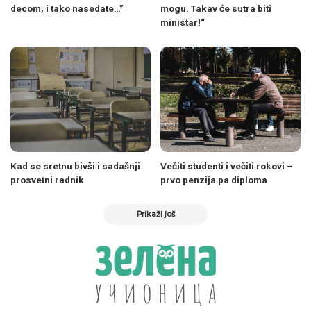
decom, i tako nasedate…”
mogu. Takav će sutra biti
ministar!“
Kad se sretnu bivši i sadašnji
Večiti studenti i večiti rokovi –
prosvetni radnik
prvo penzija pa diploma
Prikaži još