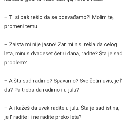
– Ti si baš rešio da se posvađamo?! Molim te,
promeni temu!
– Zaista mi nije jasno! Zar mi nisi rekla da celog
leta, minus dvadeset četiri dana, radite? Šta je sad
problem?
– A šta sad radimo? Spavamo? Sve četiri uvis, je l’
da? Pa treba da radimo i u julu?
– Ali kažeš da uvek radite u julu. Šta je sad istina,
je l’ radite ili ne radite preko leta?