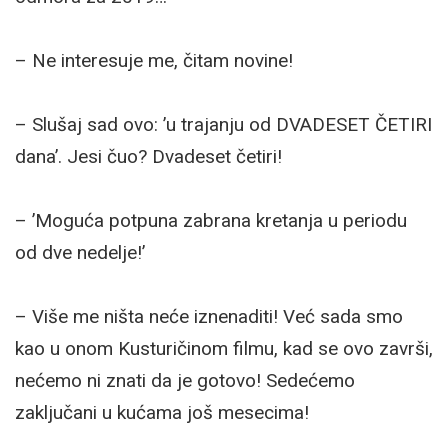
– Ne interesuje me, čitam novine!
– Slušaj sad ovo: ’u trajanju od DVADESET ČETIRI
dana’. Jesi čuo? Dvadeset četiri!
– ’Moguća potpuna zabrana kretanja u periodu
od dve nedelje!’
– Više me ništa neće iznenaditi! Već sada smo
kao u onom Kusturičinom filmu, kad se ovo završi,
nećemo ni znati da je gotovo! Sedećemo
zaključani u kućama još mesecima!