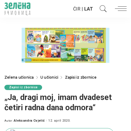
ĆIR
|
LAT
Zelena učionica
U učionici
Zapisi iz zbornice
Zapisi iz zbornice
„Ja, dragi moj, imam dvadeset
četiri radna dana odmora“
Aleksandra Cvjetić
12. april 2020.
Autor:
Posted
by