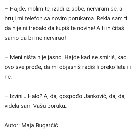
– Hajde, molim te, izađi iz sobe, nerviram se, a
bruji mi telefon sa novim porukama. Rekla sam ti
da nije ni trebalo da kupiš te novine! A ti ih čitaš
samo da bi me nervirao!
– Meni ništa nije jasno. Hajde kad se smiriš, kad
ovo sve prođe, da mi objasniš radiš li preko leta ili
ne.
– Izvini… Halo? A, da, gospođo Janković, da, da,
videla sam Vašu poruku…
Autor: Maja Bugarčić