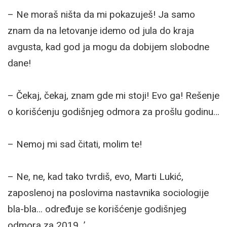
– Ne moraš ništa da mi pokazuješ! Ja samo
znam da na letovanje idemo od jula do kraja
avgusta, kad god ja mogu da dobijem slobodne
dane!
– Čekaj, čekaj, znam gde mi stoji! Evo ga! Rešenje
o korišćenju godišnjeg odmora za prošlu godinu…
– Nemoj mi sad čitati, molim te!
– Ne, ne, kad tako tvrdiš, evo, Marti Lukić,
zaposlenoj na poslovima nastavnika sociologije
bla-bla… određuje se korišćenje godišnjeg
odmora za 2019…’