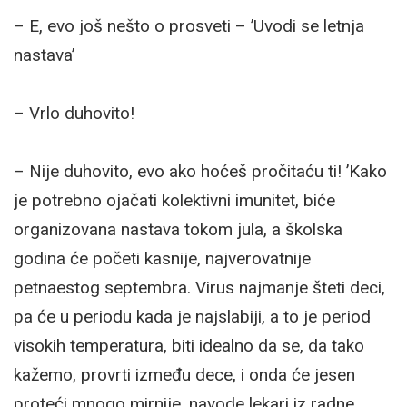
– E, evo još nešto o prosveti – ’Uvodi se letnja
nastava’
– Vrlo duhovito!
– Nije duhovito, evo ako hoćeš pročitaću ti! ’Kako
je potrebno ojačati kolektivni imunitet, biće
organizovana nastava tokom jula, a školska
godina će početi kasnije, najverovatnije
petnaestog septembra. Virus najmanje šteti deci,
pa će u periodu kada je najslabiji, a to je period
visokih temperatura, biti idealno da se, da tako
kažemo, provrti između dece, i onda će jesen
proteći mnogo mirnije, navode lekari iz radne