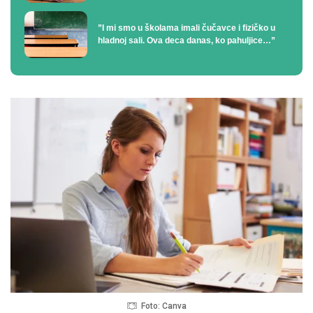
”I mi smo u školama imali čučavce i fizičko u
hladnoj sali. Ova deca danas, ko pahuljice…”
Foto: Canva