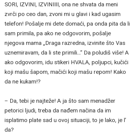
SORI, IZVINI, IZVINIIII, ona ne shvata da meni
zvrči po ceo dan, zvoni mi u glavi i kad ugasim
telefon! Pošalje mi dete domaći, pa onda pita da li
sam primila, pa ako ne odgovorim, pošalje
njegova mama „Draga razredna, izvinite što Vas
uznemiravam, da li ste primili…“ Da poludiš više! A
ako odgovorim, idu stikeri HVALA, poljupci, kučići
koji mašu šapom, mačići koji mašu repom! Kako
da ne kukam!?
– Da, tebi je najteže! A ja što sam menadžer
petorici ljudi, treba da nađem načina da im
isplatimo plate sad u ovoj situaciji, to je lako, je l’
da?