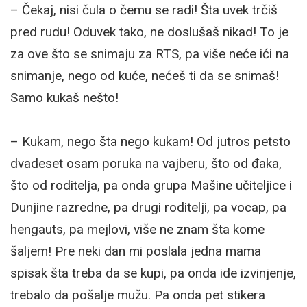
– Čekaj, nisi čula o čemu se radi! Šta uvek trčiš
pred rudu! Oduvek tako, ne doslušaš nikad! To je
za ove što se snimaju za RTS, pa više neće ići na
snimanje, nego od kuće, nećeš ti da se snimaš!
Samo kukaš nešto!
– Kukam, nego šta nego kukam! Od jutros petsto
dvadeset osam poruka na vajberu, što od đaka,
što od roditelja, pa onda grupa Mašine učiteljice i
Dunjine razredne, pa drugi roditelji, pa vocap, pa
hengauts, pa mejlovi, više ne znam šta kome
šaljem! Pre neki dan mi poslala jedna mama
spisak šta treba da se kupi, pa onda ide izvinjenje,
trebalo da pošalje mužu. Pa onda pet stikera