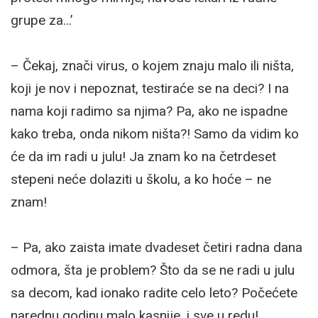
grupe za…’
– Čekaj, znači virus, o kojem znaju malo ili ništa,
koji je nov i nepoznat, testiraće se na deci? I na
nama koji radimo sa njima? Pa, ako ne ispadne
kako treba, onda nikom ništa?! Samo da vidim ko
će da im radi u julu! Ja znam ko na četrdeset
stepeni neće dolaziti u školu, a ko hoće – ne
znam!
– Pa, ako zaista imate dvadeset četiri radna dana
odmora, šta je problem? Što da se ne radi u julu
sa decom, kad ionako radite celo leto? Počećete
narednu godinu malo kasnije, i sve u redu!