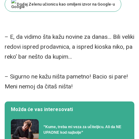
Dodaj Zelenu učionicu kao omiljeni izvor na Google-u
– E, da vidimo šta kažu novine za danas… Bili veliki
redovi ispred prodavnica, a ispred kioska niko, pa
reko’ bar nešto da kupim…
– Sigurno ne kažu ništa pametno! Bacio si pare!
Meni nemoj da čitaš ništa!
Možda će vas interesovati
”Kume, treba mi veza za učiteljicu. Ali da NE
UPADNE kod najbolje”