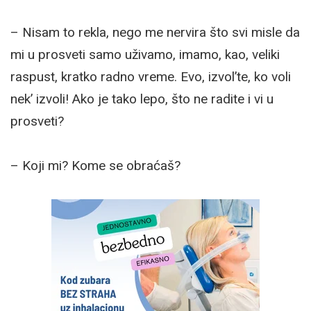
– Nisam to rekla, nego me nervira što svi misle da
mi u prosveti samo uživamo, imamo, kao, veliki
raspust, kratko radno vreme. Evo, izvol’te, ko voli
nek’ izvoli! Ako je tako lepo, što ne radite i vi u
prosveti?
– Koji mi? Kome se obraćaš?