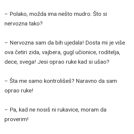
– Polako, možda ima nešto mudro. Što si
nervozna tako?
– Nervozna sam da bih ujedala! Dosta mi je više
ova četiri zida, vajbera, gugl učionice, roditelja,
dece, svega! Jesi oprao ruke kad si ušao?
– Šta me samo kontrolišeš? Naravno da sam
oprao ruke!
– Pa, kad ne nosiš ni rukavice, moram da
proverim!