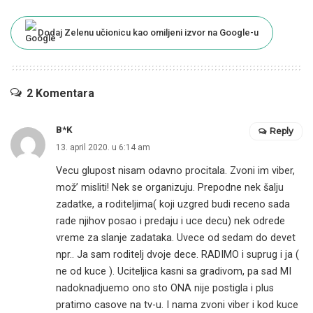
Dodaj Zelenu učionicu kao omiljeni izvor na Google-u
2 Komentara
B*K
Reply
13. april 2020. u 6:14 am
Vecu glupost nisam odavno procitala. Zvoni im viber,
mož’ misliti! Nek se organizuju. Prepodne nek šalju
zadatke, a roditeljima( koji uzgred budi receno sada
rade njihov posao i predaju i uce decu) nek odrede
vreme za slanje zadataka. Uvece od sedam do devet
npr.. Ja sam roditelj dvoje dece. RADIMO i suprug i ja (
ne od kuce ). Uciteljica kasni sa gradivom, pa sad MI
nadoknadjuemo ono sto ONA nije postigla i plus
pratimo casove na tv-u. I nama zvoni viber i kod kuce