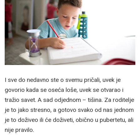
I sve do nedavno ste o svemu pričali, uvek je
govorio kada se oseća loše, uvek se otvarao i
tražio savet. A sad odjednom – tišina. Za roditelje
je to jako stresno, a gotovo svako od nas jednom
je to doživeo ili će doživeti, obično u pubertetu, ali
nije pravilo.