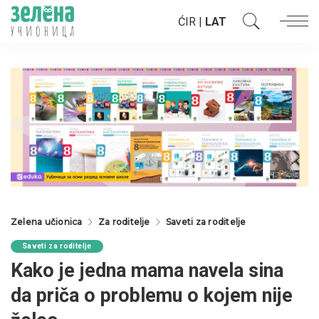
ĆIR
|
LAT
Zelena učionica
Za roditelje
Saveti za roditelje
Saveti za roditelje
Kako je jedna mama navela sina
da priča o problemu o kojem nije