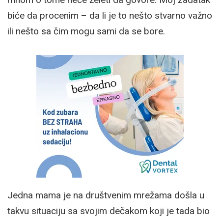
biće da procenim – da li je to nešto stvarno važno
ili nešto sa čim mogu sami da se bore.
Jedna mama je na društvenim mrežama došla u
takvu situaciju sa svojim dečakom koji je tada bio