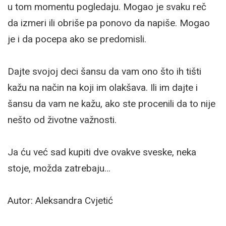
u tom momentu pogledaju. Mogao je svaku reč
da izmeri ili obriše pa ponovo da napiše. Mogao
je i da pocepa ako se predomisli.
Dajte svojoj deci šansu da vam ono što ih tišti
kažu na način na koji im olakšava. Ili im dajte i
šansu da vam ne kažu, ako ste procenili da to nije
nešto od životne važnosti.
Ja ću već sad kupiti dve ovakve sveske, neka
stoje, možda zatrebaju…
Autor: Aleksandra Cvjetić