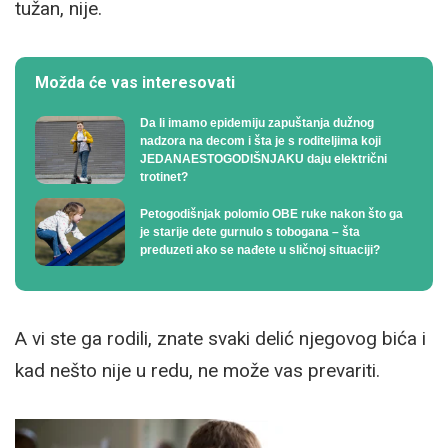
tužan, nije.
Možda će vas interesovati
Da li imamo epidemiju zapuštanja dužnog
nadzora na decom i šta je s roditeljima koji
JEDANAESTOGODIŠNJAKU daju električni
trotinet?
Petogodišnjak polomio OBE ruke nakon što ga
je starije dete gurnulo s tobogana – šta
preduzeti ako se nađete u sličnoj situaciji?
A vi ste ga rodili, znate svaki delić njegovog bića i
kad nešto nije u redu, ne može vas prevariti.