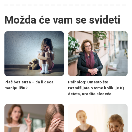
Možda će vam se svideti
Plač bez suza – da li deca
Psiholog: Umesto što
manipulišu?
razmišljate o tome koliki je IQ
deteta, uradite sledeće