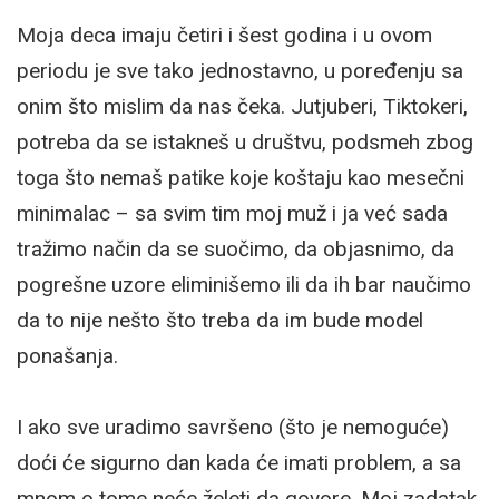
Moja deca imaju četiri i šest godina i u ovom
periodu je sve tako jednostavno, u poređenju sa
onim što mislim da nas čeka. Jutjuberi, Tiktokeri,
potreba da se istakneš u društvu, podsmeh zbog
toga što nemaš patike koje koštaju kao mesečni
minimalac – sa svim tim moj muž i ja već sada
tražimo način da se suočimo, da objasnimo, da
pogrešne uzore eliminišemo ili da ih bar naučimo
da to nije nešto što treba da im bude model
ponašanja.
I ako sve uradimo savršeno (što je nemoguće)
doći će sigurno dan kada će imati problem, a sa
mnom o tome neće želeti da govore. Moj zadatak