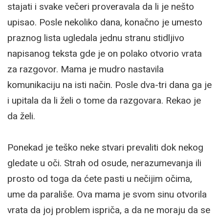
stajati i svake večeri proveravala da li je nešto
upisao. Posle nekoliko dana, konačno je umesto
praznog lista ugledala jednu stranu stidljivo
napisanog teksta gde je on polako otvorio vrata
za razgovor. Mama je mudro nastavila
komunikaciju na isti način. Posle dva-tri dana ga je
i upitala da li želi o tome da razgovara. Rekao je
da želi.
Ponekad je teško neke stvari prevaliti dok nekog
gledate u oči. Strah od osude, nerazumevanja ili
prosto od toga da ćete pasti u nečijim očima,
ume da parališe. Ova mama je svom sinu otvorila
vrata da joj problem ispriča, a da ne moraju da se