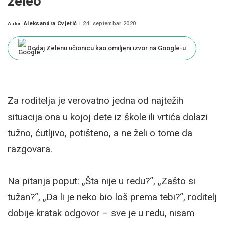
želeo
Aleksandra Cvjetić
24. septembar 2020.
Autor:
Posted
by
Dodaj Zelenu učionicu kao omiljeni izvor na Google-u
Za roditelja je verovatno jedna od najtežih
situacija ona u kojoj dete iz škole ili vrtića dolazi
tužno, ćutljivo, potišteno, a ne želi o tome da
razgovara.
Na pitanja poput: „Šta nije u redu?“, „Zašto si
tužan?“, „Da li je neko bio loš prema tebi?“, roditelj
dobije kratak odgovor – sve je u redu, nisam