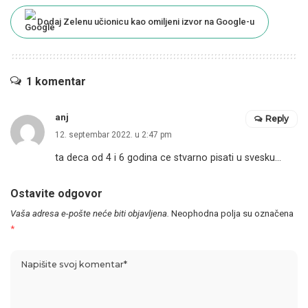
Dodaj Zelenu učionicu kao omiljeni izvor na Google-u
1 komentar
anj
Reply
12. septembar 2022. u 2:47 pm
ta deca od 4 i 6 godina ce stvarno pisati u svesku…
Ostavite odgovor
Vaša adresa e-pošte neće biti objavljena.
Neophodna polja su označena
*