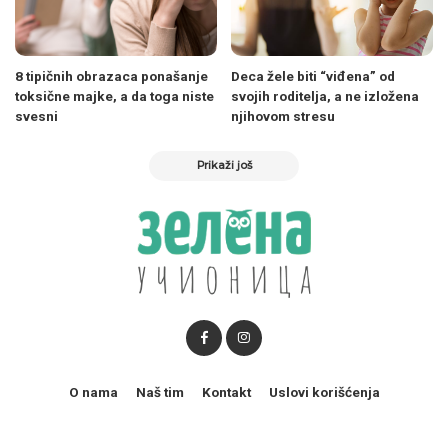
8 tipičnih obrazaca ponašanje
Deca žele biti “viđena” od
toksične majke, a da toga niste
svojih roditelja, a ne izložena
svesni
njihovom stresu
Prikaži još
O nama
Naš tim
Kontakt
Uslovi korišćenja