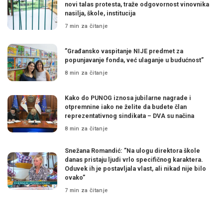
novi talas protesta, traže odgovornost vinovnika
nasilja, škole, institucija
7 min za čitanje
”Građansko vaspitanje NIJE predmet za
popunjavanje fonda, već ulaganje u budućnost”
8 min za čitanje
Kako do PUNOG iznosa jubilarne nagrade i
otpremnine iako ne želite da budete član
reprezentativnog sindikata – DVA su načina
8 min za čitanje
Snežana Romandić: ”Na ulogu direktora škole
danas pristaju ljudi vrlo specifičnog karaktera.
Oduvek ih je postavljala vlast, ali nikad nije bilo
ovako”
7 min za čitanje