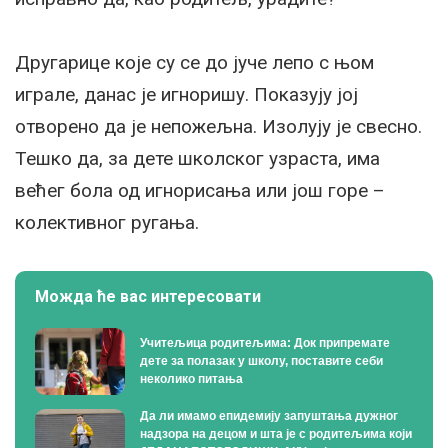
Другарице које су се до јуче лепо с њом
играле, данас је игноришу. Показују јој
отворено да је непожељна. Изолују је свесно.
Тешко да, за дете школског узраста, има
већег бола од игнорисања или још горе –
колективног ругања.
Можда ће вас интересовати
Учитељица родитељима: Док припремате
дете за полазак у школу, поставите себи
неколико питања
Да ли имамо епидемију запуштања дужног
надзора на децом и шта је с родитељима који