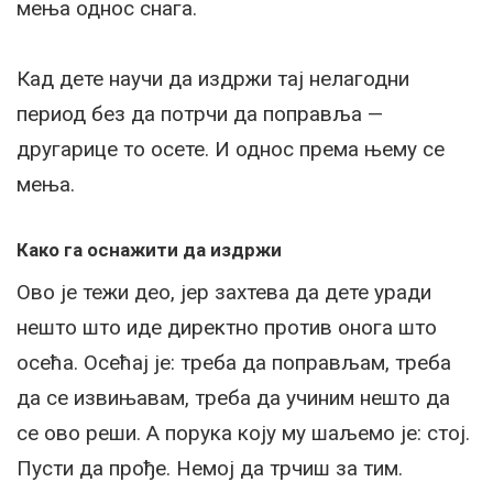
мења однос снага.
Кад дете научи да издржи тај нелагодни
период без да потрчи да поправља —
другарице то осете. И однос према њему се
мења.
Како га оснажити да издржи
Ово је тежи део, јер захтева да дете уради
нешто што иде директно против онога што
осећа. Осећај је: треба да поправљам, треба
да се извињавам, треба да учиним нешто да
се ово реши. А порука коју му шаљемо је: стој.
Пусти да прође. Немој да трчиш за тим.