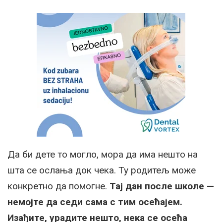
Да би дете то могло, мора да има нешто на
шта се ослања док чека. Ту родитељ може
конкретно да помогне.
Тај дан после школе —
немојте да седи сама с тим осећајем.
Изађите, урадите нешто, нека се осећа