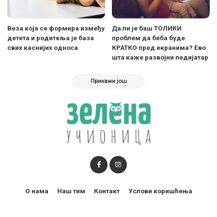
Веза која се формира између
Да ли је баш ТОЛИКИ
детета и родитеља је база
проблем да беба буде
свих каснијих односа
КРАТКО пред екранима? Ево
шта каже развојни педијатар
Прикажи још
О нама
Наш тим
Контакт
Услови коришћења