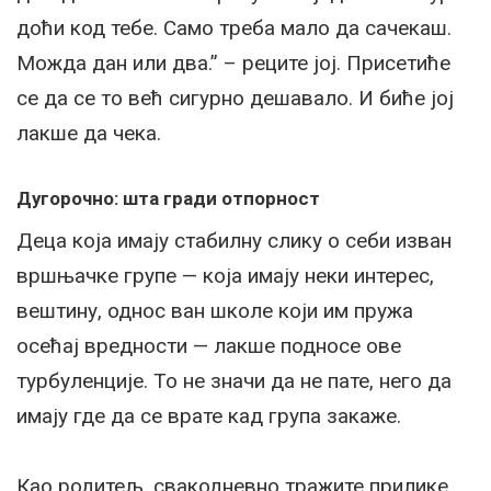
доћи код тебе. Само треба мало да сачекаш.
Можда дан или два.” – реците јој. Присетиће
се да се то већ сигурно дешавало. И биће јој
лакше да чека.
Дугорочно: шта гради отпорност
Деца која имају стабилну слику о себи изван
вршњачке групе — која имају неки интерес,
вештину, однос ван школе који им пружа
осећај вредности — лакше подносе ове
турбуленције. То не значи да не пате, него да
имају где да се врате кад група закаже.
Као родитељ, свакодневно тражите прилике