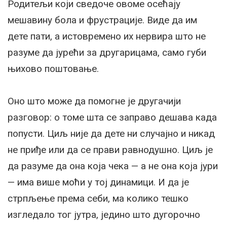
Родитељи који сведоче овоме осећају
мешавину бола и фрустрације. Виде да им
дете пати, а истовремено их нервира што не
разуме да јурећи за другарицама, само губи
њихово поштовање.
Оно што може да помогне је другачији
разговор: о томе шта се заправо дешава када
попусти. Циљ није да дете ни случајно и никад
не приђе или да се прави равнодушно. Циљ је
да разуме да она која чека — а не она која јури
— има више моћи у тој динамици. И да је
стрпљење према себи, ма колико тешко
изгледало тог јутра, једино што дугорочно