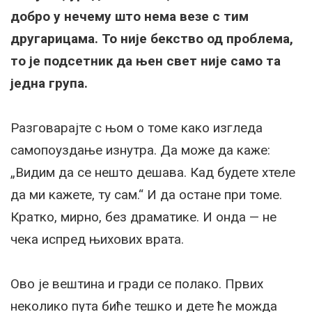
добро у нечему што нема везе с тим
другарицама. То није бекство од проблема,
то је подсетник да њен свет није само та
једна група.
Разговарајте с њом о томе како изгледа
самопоуздање изнутра. Да може да каже:
„Видим да се нешто дешава. Кад будете хтеле
да ми кажете, ту сам.“ И да остане при томе.
Кратко, мирно, без драматике. И онда — не
чека испред њихових врата.
Ово је вештина и гради се полако. Првих
неколико пута биће тешко и дете ће можда