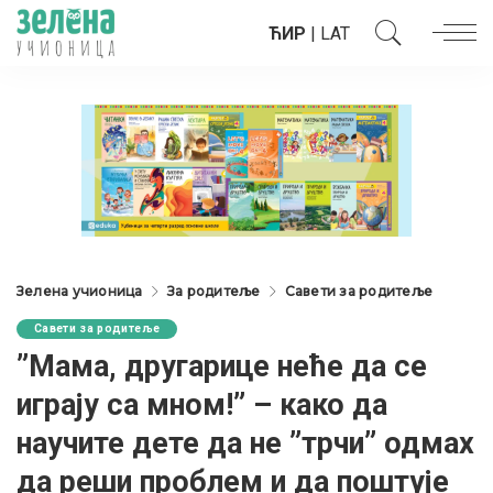
ЋИР
|
LAT
Зелена учионица
За родитеље
Савети за родитеље
Савети за родитеље
”Мама, другарице неће да се
играју са мном!” – како да
научите дете да не ”трчи” одмах
да реши проблем и да поштује