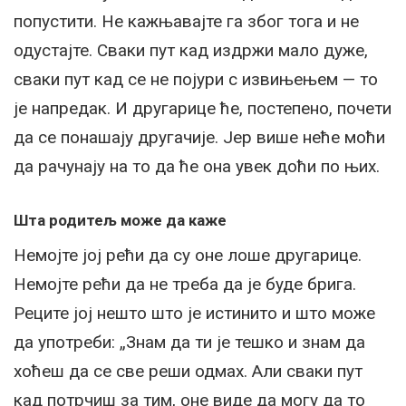
попустити. Не кажњавајте га због тога и не
одустајте. Сваки пут кад издржи мало дуже,
сваки пут кад се не појури с извињењем — то
је напредак. И другарице ће, постепено, почети
да се понашају другачије. Јер више неће моћи
да рачунају на то да ће она увек доћи по њих.
Шта родитељ може да каже
Немојте јој рећи да су оне лоше другарице.
Немојте рећи да не треба да је буде брига.
Реците јој нешто што је истинито и што може
да употреби: „Знам да ти је тешко и знам да
хоћеш да се све реши одмах. Али сваки пут
кад потрчиш за тим, оне виде да могу да то