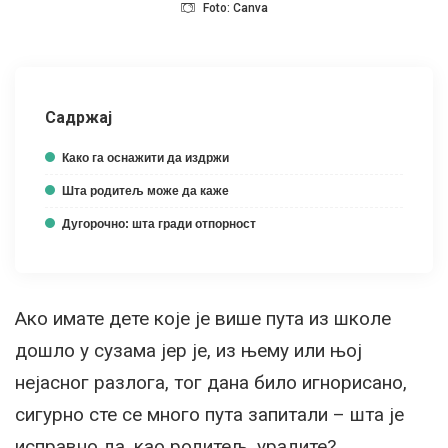
Foto: Canva
Садржај
Како га оснажити да издржи
Шта родитељ може да каже
Дугорочно: шта гради отпорност
Ако имате дете које је више пута из школе
дошло у сузама јер је, из њему или њој
нејасног разлога, тог дана било игнорисано,
сигурно сте се много пута запитали – шта је
исправно да, као родитељ, урадите?