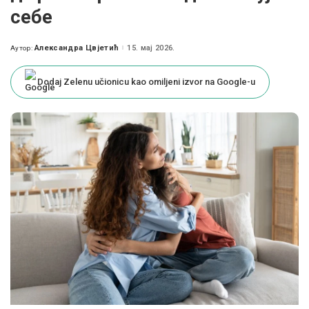
себе
Александра Цвјетић
15. мај 2026.
Аутор:
Posted
by
Dodaj Zelenu učionicu kao omiljeni izvor na Google-u