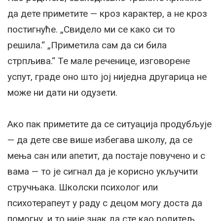
да дете приметите — кроз карактер, а не кроз
постигнуће. „Свидело ми се како си то
решила.“ „Приметила сам да си била
стрпљива.“ Те мале реченице, изговорене
успут, граде оно што јој ниједна другарица не
може ни дати ни одузети.
Ако пак приметите да се ситуација продубљује
— да дете све више избегава школу, да се
мења сан или апетит, да постаје повучено и с
вама — то је сигнал да је корисно укључити
стручњака. Школски психолог или
психотерапеут у раду с децом могу доста да
помогну, и то није знак да сте као родитељ