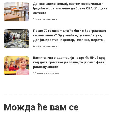
Данске школе мењају систем оцењивања –
ђаци ће морати усмено да бране СВАКУ оцену
са теста
3 мин за читање
После 70 година – шта ће бити с Београдским
сајмом књига? Од учешћа одустали Лагуна,
Делфи, Креативни центар, Пчелица, Дерета…
6 мин за читање
Васпитачица о адаптацији на вртић: НИЈЕ крај
кад дете престане да плаче, то је само фаза
равнодушности
10 мин за читање
Можда ће вам се