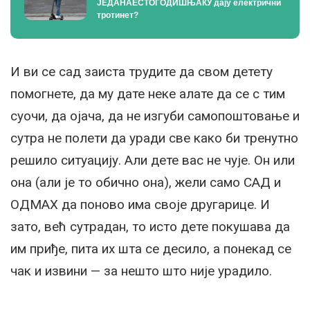
ЈЕДАНАЕСТОГОДИШЊАКУ дају електрични
тротинет?
И ви се сад заиста трудите да свом детету
помогнете, да му дате неке алате да се с тим
суочи, да ојача, да не изгуби самопоштовање и
сутра не полети да уради све како би тренутно
решило ситуацију. Али дете вас не чује. Он или
она (али је то обично она), жели само САД и
ОДМАХ да поново има своје другарице. И
зато, већ сутрадан, то исто дете покушава да
им приђе, пита их шта се десило, а понекад се
чак и извини — за нешто што није урадило.