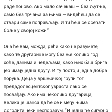
раде поново. Ако мало сачекаш — без љутње,
само без трчања за њима — видећеш да се
ствари саме поправљају. И ти ћеш се осећати
боље у својој кожи.“
Она ће вам, можда, рећи како не разумете,
како те другарице могу без ње колико год
хоће, данима и недељама, како њих баш брига
јер имају једна другу. И ту постоји једна добра
порука. Деца у вршњачкој групи тог
предадолесцентског узраста лако се
посвађају. Ако има неколико другарица,
велика је шанса да ће се и међу њима
догодити неки неспоразум. ”И једна ће сигурно