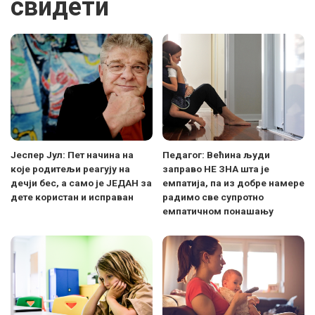
свидети
Јеспер Јул: Пет начина на
Педагог: Већина људи
које родитељи реагују на
заправо НЕ ЗНА шта је
дечји бес, а само је ЈЕДАН за
емпатија, па из добре намере
дете користан и исправан
радимо све супротно
емпатичном понашању