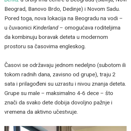
Beograd, Banovo Brdo, Dedinje) i Novom Sadu.
Pored toga, nova lokacija na Beogradu na vodi –
u čuvaonici
Kinderland
– omogućava roditeljima
da kombinuju boravak deteta u modernom
prostoru sa časovima engleskog.
Časovi se održavaju jednom nedeljno (subotom ili
tokom radnih dana, zavisno od grupe), traju 2
sata i prilagođeni su uzrastu i nivou znanja deteta.
Grupe su male – maksimalno 4-6 dece – što
znači da svako dete dobija dovoljno pažnje i
vremena da aktivno učestvuje.