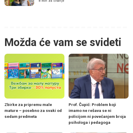
8 min za čitanje
Možda će vam se svideti
Zbirke za pripremu male
Prof. Čupić: Problem koji
mature – posebno za svaki od
imamo ne rešava se ni
sedam predmeta
policijom ni povećanjem broja
psihologa i pedagoga