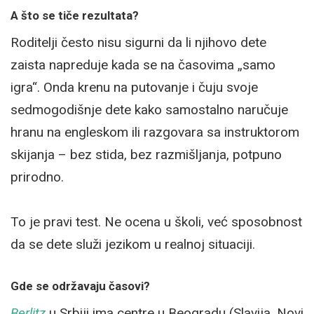
A što se tiče rezultata?
Roditelji često nisu sigurni da li njihovo dete
zaista napreduje kada se na časovima „samo
igra“. Onda krenu na putovanje i čuju svoje
sedmogodišnje dete kako samostalno naručuje
hranu na engleskom ili razgovara sa instruktorom
skijanja – bez stida, bez razmišljanja, potpuno
prirodno.
To je pravi test. Ne ocena u školi, već sposobnost
da se dete služi jezikom u realnoj situaciji.
Gde se održavaju časovi?
Berlitz
u Srbiji ima centre u Beogradu (Slavija, Novi