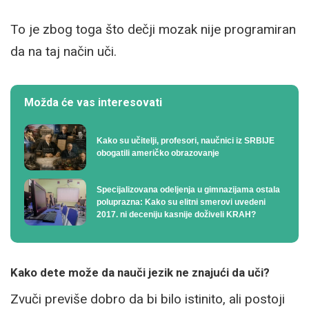
To je zbog toga što dečji mozak nije programiran
da na taj način uči.
Možda će vas interesovati
Kako su učitelji, profesori, naučnici iz SRBIJE
obogatili američko obrazovanje
Specijalizovana odeljenja u gimnazijama ostala
poluprazna: Kako su elitni smerovi uvedeni
2017. ni deceniju kasnije doživeli KRAH?
Kako dete može da nauči jezik ne znajući da uči?
Zvuči previše dobro da bi bilo istinito, ali postoji