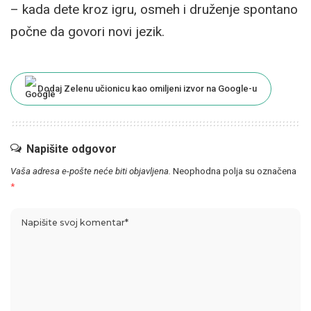
– kada dete kroz igru, osmeh i druženje spontano
počne da govori novi jezik.
Dodaj Zelenu učionicu kao omiljeni izvor na Google-u
Napišite odgovor
Vaša adresa e-pošte neće biti objavljena.
Neophodna polja su označena
*