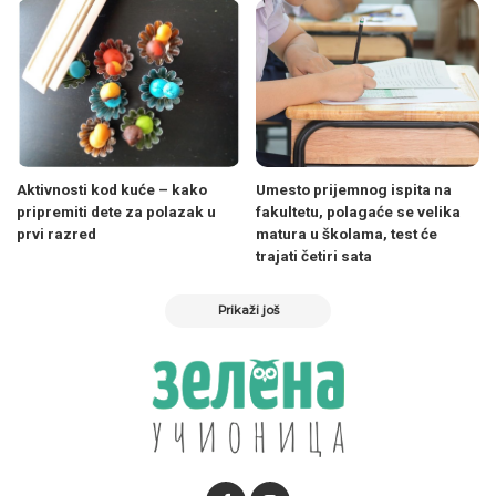
Aktivnosti kod kuće – kako
Umesto prijemnog ispita na
pripremiti dete za polazak u
fakultetu, polagaće se velika
prvi razred
matura u školama, test će
trajati četiri sata
Prikaži još