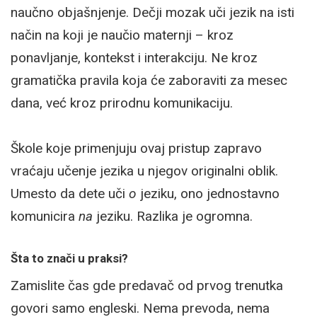
naučno objašnjenje. Dečji mozak uči jezik na isti
način na koji je naučio maternji – kroz
ponavljanje, kontekst i interakciju. Ne kroz
gramatička pravila koja će zaboraviti za mesec
dana, već kroz prirodnu komunikaciju.
Škole koje primenjuju ovaj pristup zapravo
vraćaju učenje jezika u njegov originalni oblik.
Umesto da dete uči
o
jeziku, ono jednostavno
komunicira
na
jeziku. Razlika je ogromna.
Šta to znači u praksi?
Zamislite čas gde predavač od prvog trenutka
govori samo engleski. Nema prevoda, nema