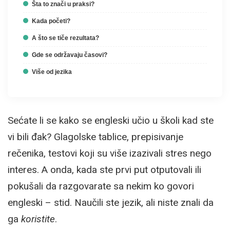
Šta to znači u praksi?
Kada početi?
A što se tiče rezultata?
Gde se održavaju časovi?
Više od jezika
Sećate li se kako se engleski učio u školi kad ste
vi bili đak? Glagolske tablice, prepisivanje
rečenika, testovi koji su više izazivali stres nego
interes. A onda, kada ste prvi put otputovali ili
pokušali da razgovarate sa nekim ko govori
engleski – stid. Naučili ste jezik, ali niste znali da
ga
koristite
.