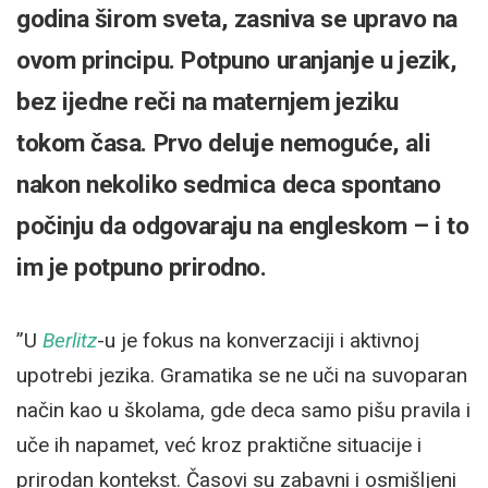
godina širom sveta, zasniva se upravo na
ovom principu. Potpuno uranjanje u jezik,
bez ijedne reči na maternjem jeziku
tokom časa. Prvo deluje nemoguće, ali
nakon nekoliko sedmica deca spontano
počinju da odgovaraju na engleskom – i to
im je potpuno prirodno.
”U
Berlitz
-u je fokus na konverzaciji i aktivnoj
upotrebi jezika. Gramatika se ne uči na suvoparan
način kao u školama, gde deca samo pišu pravila i
uče ih napamet, već kroz praktične situacije i
prirodan kontekst. Časovi su zabavni i osmišljeni