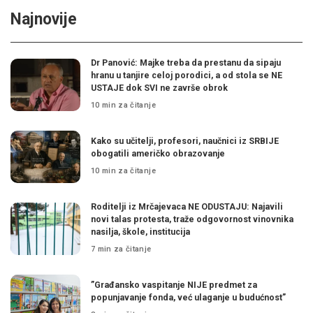
Najnovije
Dr Panović: Majke treba da prestanu da sipaju
hranu u tanjire celoj porodici, a od stola se NE
USTAJE dok SVI ne završe obrok
10 min za čitanje
Kako su učitelji, profesori, naučnici iz SRBIJE
obogatili američko obrazovanje
10 min za čitanje
Roditelji iz Mrčajevaca NE ODUSTAJU: Najavili
novi talas protesta, traže odgovornost vinovnika
nasilja, škole, institucija
7 min za čitanje
”Građansko vaspitanje NIJE predmet za
popunjavanje fonda, već ulaganje u budućnost”