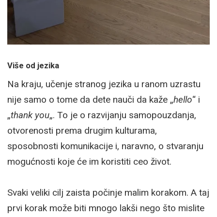
Više od jezika
Na kraju, učenje stranog jezika u ranom uzrastu
nije samo o tome da dete nauči da kaže „
hello
“ i
„
thank you
„. To je o razvijanju samopouzdanja,
otvorenosti prema drugim kulturama,
sposobnosti komunikacije i, naravno, o stvaranju
mogućnosti koje će im koristiti ceo život.
Svaki veliki cilj zaista počinje malim korakom. A taj
prvi korak može biti mnogo lakši nego što mislite