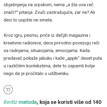
objašnjenja na srpskom, nema „a šta ova reč
znači?“ pitanja. Zvuči zastrašujuće, zar ne? Ali
deci to uopšte ne smeta.
Kroz igru, pesmu, priče iz dečjih magazina i
kreativne radionice, deca prirodno povezuju reči
sa radnjama, situacijama, emocijama. Kada
predavač pokaže jabuku i kaže „
apple
“ deset puta
u različitim kontekstima, dete to zapamti bolje
nego da je pročitalo u udžbeniku.
Berlitz
metoda
, koja se koristi više od 140