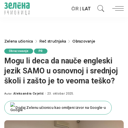
ĆIR
|
LAT
Zelena učionica
Reč stručnjaka
Obrazovanje
Obrazovanje
PR
Mogu li deca da nauče engleski
jezik SAMO u osnovnoj i srednjoj
školi i zašto je to veoma teško?
Aleksandra Cvjetić
23. oktobar 2025.
Autor:
Posted
by
Dodaj Zelenu učionicu kao omiljeni izvor na Google-u