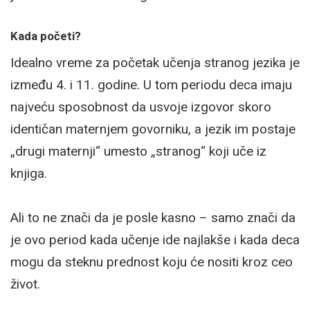
Kada početi?
Idealno vreme za početak učenja stranog jezika je
između 4. i 11. godine. U tom periodu deca imaju
najveću sposobnost da usvoje izgovor skoro
identičan maternjem govorniku, a jezik im postaje
„drugi maternji“ umesto „stranog“ koji uče iz
knjiga.
Ali to ne znači da je posle kasno – samo znači da
je ovo period kada učenje ide najlakše i kada deca
mogu da steknu prednost koju će nositi kroz ceo
život.