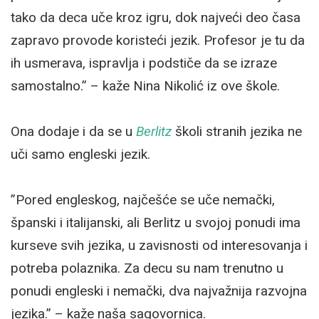
tako da deca uče kroz igru, dok najveći deo časa
zapravo provode koristeći jezik. Profesor je tu da
ih usmerava, ispravlja i podstiče da se izraze
samostalno.” – kaže Nina Nikolić iz ove škole.
Ona dodaje i da se u
Berlitz
školi stranih jezika ne
uči samo engleski jezik.
”Pored engleskog, najčešće se uče nemački,
španski i italijanski, ali Berlitz u svojoj ponudi ima
kurseve svih jezika, u zavisnosti od interesovanja i
potreba polaznika. Za decu su nam trenutno u
ponudi engleski i nemački, dva najvažnija razvojna
jezika.” – kaže naša sagovornica.