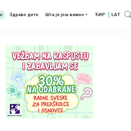
о
Здраво дете
Шта је још важно