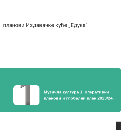
и планови Издавачке куће „Едука“
Музичла култура 1, оперативни
планови и глобални план 2023/24.