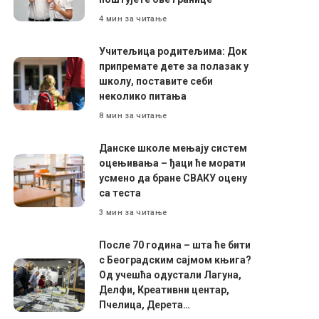
4 мин за читање
Учитељица родитељима: Док
припремате дете за полазак у
школу, поставите себи
неколико питања
8 мин за читање
Данске школе мењају систем
оцењивања – ђаци ће морати
усмено да бране СВАКУ оцену
са теста
3 мин за читање
После 70 година – шта ће бити
с Београдским сајмом књига?
Од учешћа одустали Лагуна,
Делфи, Креативни центар,
Пчелица, Дерета…