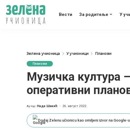
Вести
За родитеље
У уч
Зелена учионица
У учионици
Планови
Планови
Музичка култура –
оперативни планов
Нада Шакић
26. август 2022.
Аутор:
Posted
by
Dodaj Zelenu učionicu kao omiljeni izvor na Google-u