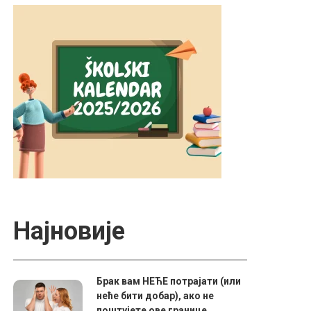
Најновије
Брак вам НЕЋЕ потрајати (или
неће бити добар), ако не
поштујете ове границе