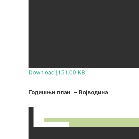
Download [151.00 KB]
Годишњи план – Војводина