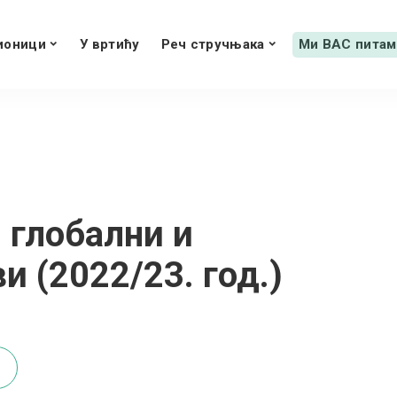
ионици
У вртићу
Реч стручњака
Ми ВАС питам
 глобални и
и (2022/23. год.)