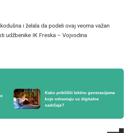
likodušna i želala da podeli ovaj veoma važan
sti udžbenike IK Freska – Vojvodina
Kako približiti lektiru generacijama
te
koje odrastaju uz digitalne
sadržaje?