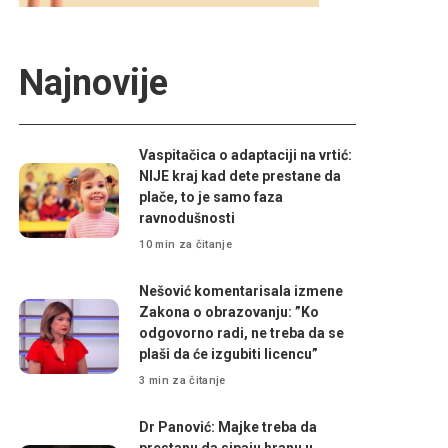
Najnovije
Vaspitačica o adaptaciji na vrtić:
NIJE kraj kad dete prestane da
plače, to je samo faza
ravnodušnosti
10 min za čitanje
Nešović komentarisala izmene
Zakona o obrazovanju: ”Ko
odgovorno radi, ne treba da se
plaši da će izgubiti licencu”
3 min za čitanje
Dr Panović: Majke treba da
prestanu da sipaju hranu u