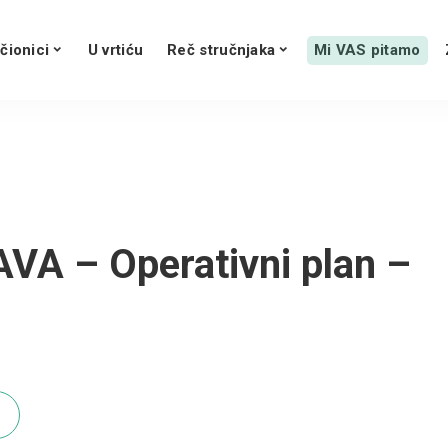
čionici
U vrtiću
Reč stručnjaka
Mi VAS pitamo
 – Operativni plan –