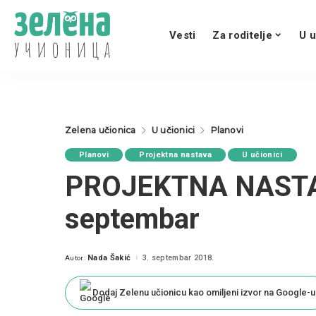
Vesti
Za roditelje
U u
Zelena učionica
U učionici
Planovi
Planovi
Projektna nastava
U učionici
PROJEKTNA NASTAVA
septembar
Nada Šakić
3. septembar 2018.
Autor:
Posted
by
Dodaj Zelenu učionicu kao omiljeni izvor na Google-u