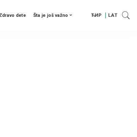
Zdravo dete
Šta je još važno