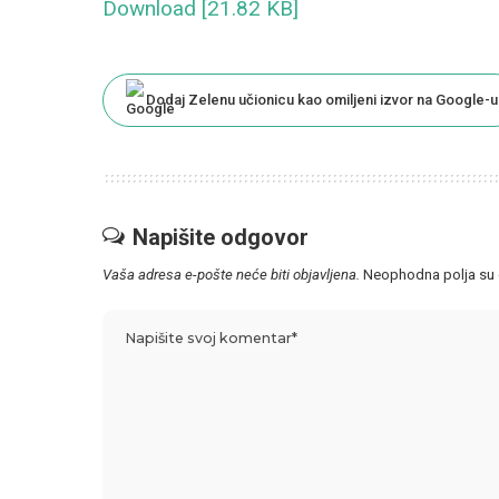
Download [21.82 KB]
Dodaj Zelenu učionicu kao omiljeni izvor na Google-u
Napišite odgovor
Vaša adresa e-pošte neće biti objavljena.
Neophodna polja su