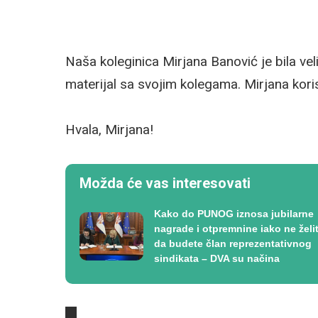
Naša koleginica Mirjana Banović je bila ve
materijal sa svojim kolegama. Mirjana kori
Hvala, Mirjana!
Možda će vas interesovati
Kako do PUNOG iznosa jubilarne
nagrade i otpremnine iako ne želi
da budete član reprezentativnog
sindikata – DVA su načina