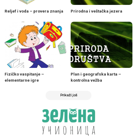
Reljef i voda – provera znanja
Prirodna i veštačka jezera
Fizičko vaspitanje –
Plan i geografska karta –
elementarne igre
kontrolna vežba
Prikaži još