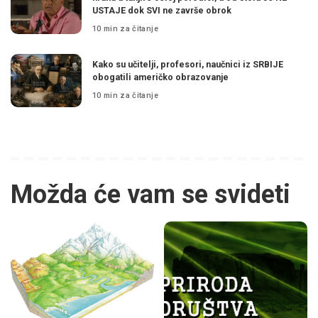
USTAJE dok SVI ne završe obrok
10 min za čitanje
Kako su učitelji, profesori, naučnici iz SRBIJE
obogatili američko obrazovanje
10 min za čitanje
Možda će vam se svideti