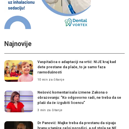
Najnovije
Vaspitačica o adaptaciji na vrtić: NIJE kraj kad
dete prestane da plače, to je samo faza
ravnodušnosti
10 min za čitanje
Nešović komentarisala izmene Zakona o
obrazovanju: ”Ko odgovorno radi, ne treba da se
plaši da će izgubiti licencu”
3 min za čitanje
Dr Panović: Majke treba da prestanu da sipaju
hranu u tanjire celoj porodici, a od stola se NE