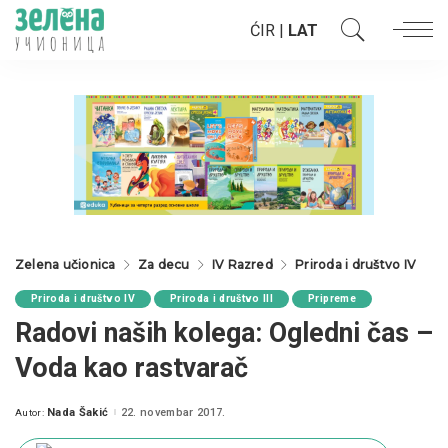
ĆIR
|
LAT
Zelena učionica
Za decu
IV Razred
Priroda i društvo IV
Priroda i društvo IV
Priroda i društvo III
Pripreme
Radovi naših kolega: Ogledni čas –
Voda kao rastvarač
Nada Šakić
22. novembar 2017.
Autor:
Posted
by