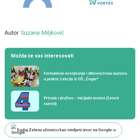
Autor
Suzana Miljković
Možda će vas interesovati
Formativno ocenjivanje i diferencirana nastava
u praksi: Lekcije iz OŠ „Čegar“
Priroda i društvo – inicijalni testovi (četvrti
razred)
Dodaj Zelenu učionicu kao omiljeni izvor na Google-u