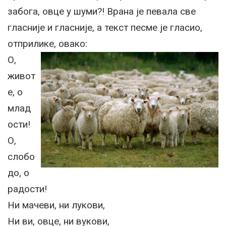
забога, овце у шуми?! Врана је певала све
гласније и гласније, а текст песме је гласио,
отприлике, овако:
О,
живот
е, о
млад
ости!
О,
слобо
до, о
радости!
Ни мачеви, ни лукови,
Ни ви, овце, ни вукови,