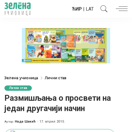
ЋИР
|
LAT
Зелена учионица
Лични став
Лични став
Размишљања о просвети на
један другачији начин
Нада Шакић
17. април 2015.
Аутор:
Posted
by