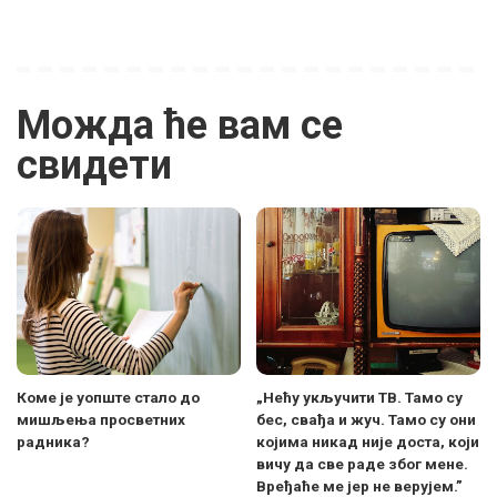
Можда ће вам се
свидети
Коме је уопште стало до
„Нећу укључити ТВ. Тамо су
мишљења просветних
бес, свађа и жуч. Тамо су они
радника?
којима никад није доста, који
вичу да све раде због мене.
Вређаће ме јер не верујем.”