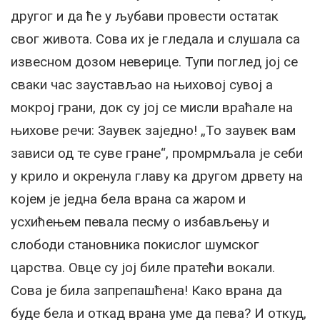
другог и да ће у љубави провести остатак
свог живота. Сова их је гледала и слушала са
извесном дозом неверице. Тупи поглед јој се
сваки час заустављао на њиховој сувој а
мокрој грани, док су јој се мисли враћале на
њихове речи: Заувек заједно! „То заувек вам
зависи од те суве гране“, промрмљала је себи
у крило и окренула главу ка другом дрвету на
којем је једна бела врана са жаром и
усхићењем певала песму о избављењу и
слободи становника покислог шумског
царства. Овце су јој биле пратећи вокали.
Сова је била запрепашћена! Како врана да
буде бела и откад врана уме да пева? И откуд,