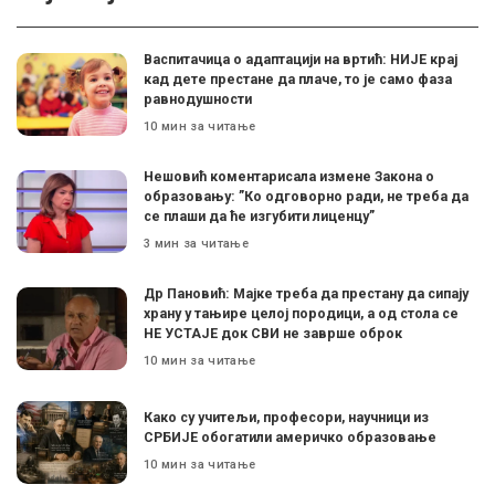
Васпитачица о адаптацији на вртић: НИЈЕ крај
кад дете престане да плаче, то је само фаза
равнодушности
10 мин за читање
Нешовић коментарисала измене Закона о
образовању: ”Ко одговорно ради, не треба да
се плаши да ће изгубити лиценцу”
3 мин за читање
Др Пановић: Мајке треба да престану да сипају
храну у тањире целој породици, а од стола се
НЕ УСТАЈЕ док СВИ не заврше оброк
10 мин за читање
Како су учитељи, професори, научници из
СРБИЈЕ обогатили америчко образовање
10 мин за читање