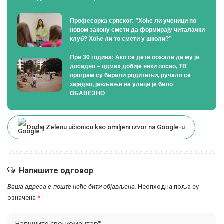
Професорка српског: ”Хоће ли ученици по
новом закону смети да формирају читалачки
клуб? Хоће ли то смети у школи?”
Пре 30 година: Ако се дете пожали да му је
досадно – одмах добије неки посао, ТВ
програм су бирали родитељи, ручало се
заједно, јављање на улици је било
ОБАВЕЗНО
Dodaj Zelenu učionicu kao omiljeni izvor na Google-u
Напишите одговор
Ваша адреса е-поште неће бити објављена.
Неопходна поља су
означена
*