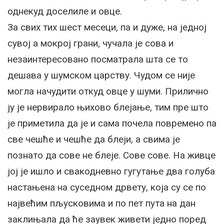
однекуд доселиле и овце.
За свих тих шест месеци, па и дуже, на једној
сувој а мокрој грани, чучала је сова и
незаинтересовано посматрала шта се то
дешава у шумском царству. Чудом се није
могла начудити откуд овце у шуми. Прилично
ју је нервирало њихово блејање, тим пре што
је приметила да је и сама почела повремено па
све чешће и чешће да блеји, а свима је
познато да сове не блеје. Сове сове. На живце
јој је ишло и свакодневно гугутање два голуба
настањена на суседном дрвету, која су се по
највећим пљусковима и по пет пута на дан
заклињала да ће заувек живети једно поред