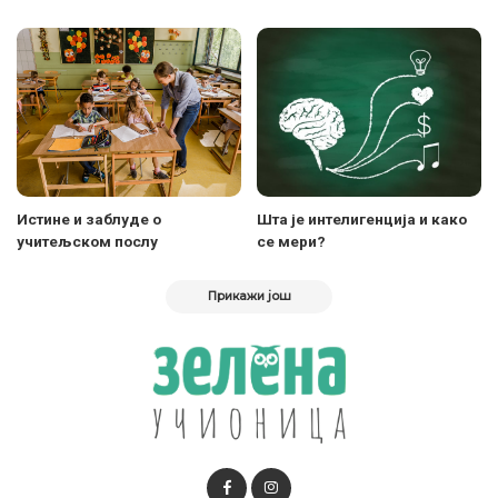
Истине и заблуде о
Шта је интелигенција и како
учитељском послу
се мери?
Прикажи још