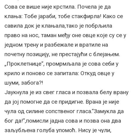
Сова се више није крстила. Почела је да
клања: Тобе јараби, тобе стакфирла! Како се
савила док је клањала,тако је побрљила
право на нос, таман међу оне овце које су се у
једном трену и разбежале и вратиле на
почетну позицију, не престајући с блејањем.
„Проклетнице“, промрмљала је сова себи у
крило и поново се запитала: Откуд овце у
шуми, забога?!
Јаукнула је из свег гласа и позвала белу врану
да јој помогне да се придигне. Врана је није
чула од силине сопственог гласа.“Замукла да
бог да!“,помисли јадна сова и позва она два
заљубљена голуба упомоћ. Нису је чули,