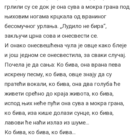
грлили су се док је она сува а мокра грана под
њиховим ногама крцкала од враниног
бесомучног урлања. „Лудило не бира“,
закључи црна сова и онесвести се.
И онако онесвешћена чула је овце како блеје
и још једном се онесвестила, за сваки случај.
Почела је да сања: Ко бива, она врана пева
искрену песму, ко бива, овце знају да су
пратећи вокали, ко бива, она два голуба ће
живети срећно до краја живота, ко бива,
испод њих неће пући она сува а мокра грана,
ко бива, иза кише долази сунце, ко бива,
лавови ће наћи излаз из шуме…
Ко бива, ко бива, ко бива…