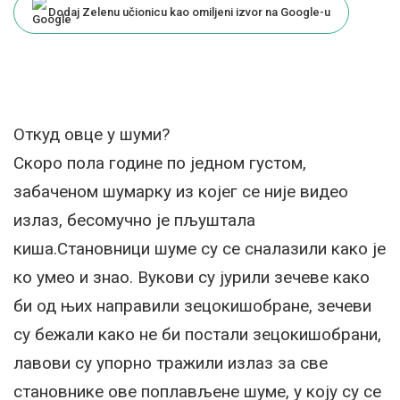
Dodaj Zelenu učionicu kao omiljeni izvor na Google-u
Откуд овце у шуми?
Скоро пола године по једном густом,
забаченом шумарку из којег се није видео
излаз, бесомучно је пљуштала
киша.Становници шуме су се сналазили како је
ко умео и знао. Вукови су јурили зечеве како
би од њих направили зецокишобране, зечеви
су бежали како не би постали зецокишобрани,
лавови су упорно тражили излаз за све
становнике ове поплављене шуме, у коју су се