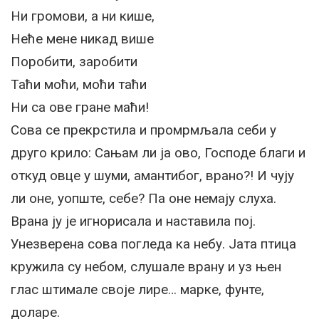
Ни громови, а ни кише,
Неће мене никад више
Поробити, заробити
Таћи моћи, моћи таћи
Ни са ове гране маћи!
Сова се прекрстила и промрмљала себи у
друго крило: Сањам ли ја ово, Господе благи и
откуд овце у шуми, амантибог, врано?! И чују
ли оне, уопште, себе? Па оне немају слуха.
Врана ју је игнорисала и наставила пој.
Унезверена сова погледа ка небу. Јата птица
кружила су небом, слушале врану и уз њен
глас штимале своје лире… марке, фунте,
доларе.