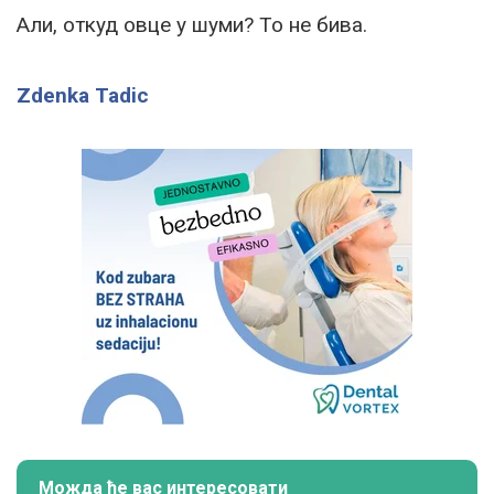
Али, откуд овце у шуми? То не бива.
Zdenka Tadic
Можда ће вас интересовати