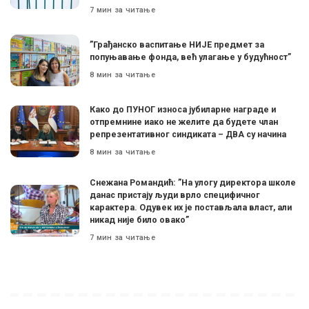
7 мин за читање
”Грађанско васпитање НИЈЕ предмет за
попуњавање фонда, већ улагање у будућност”
8 мин за читање
Како до ПУНОГ износа јубиларне награде и
отпремнине иако не желите да будете члан
репрезентативног синдиката – ДВА су начина
8 мин за читање
Снежана Романдић: ”На улогу директора школе
данас пристају људи врло специфичног
карактера. Одувек их је постављала власт, али
никад није било овако”
7 мин за читање