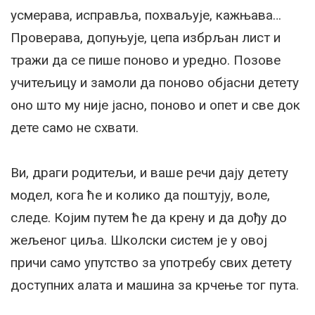
усмерава, исправља, похваљује, кажњава…
Проверава, допуњује, цепа избрљан лист и
тражи да се пише поново и уредно. Позове
учитељицу и замоли да поново објасни детету
оно што му није јасно, поново и опет и све док
дете само не схвати.
Ви, драги родитељи, и ваше речи дају детету
модел, кога ће и колико да поштују, воле,
следе. Којим путем ће да крену и да дођу до
жељеног циља. Школски систем је у овој
причи само упутство за употребу свих детету
доступних алата и машина за крчење тог пута.