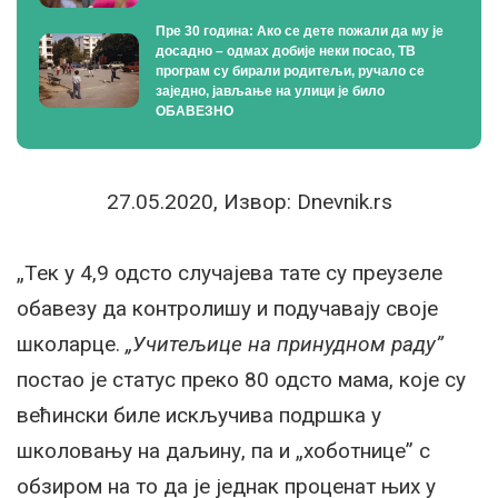
Пре 30 година: Ако се дете пожали да му је
досадно – одмах добије неки посао, ТВ
програм су бирали родитељи, ручало се
заједно, јављање на улици је било
ОБАВЕЗНО
27.05.2020, Извор: Dnevnik.rs
„Тек у 4,9 одсто случајева тате су преузеле
обавезу да контролишу и подучавају своје
школарце.
„Учитељице на принудном раду”
постао је статус преко 80 одсто мама, које су
већински биле искључива подршка у
школовању на даљину, па и „хоботнице” с
обзиром на то да је једнак проценат њих у