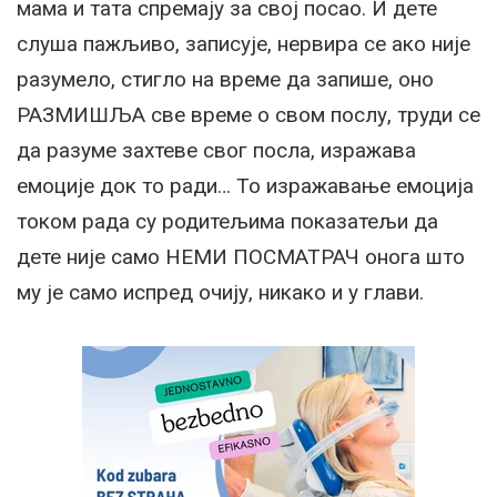
мама и тата спремају за свој посао. И дете
слуша пажљиво, записује, нервира се ако није
разумело, стигло на време да запише, оно
РАЗМИШЉА све време о свом послу, труди се
да разуме захтеве свог посла, изражава
емоције док то ради… То изражавање емоција
током рада су родитељима показатељи да
дете није само НЕМИ ПОСМАТРАЧ онога што
му је само испред очију, никако и у глави.