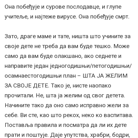
Она побеђује и сурове послодавце, и глупе
учитеље, и најтеже вирусе. Она побеђује смрт.
Зато, драге маме и тате, ништа што учините за
своје дете не треба да вам буде тешко. Може
само да вам буде олакшано, ако седнете и
направите један једногодишњи/петогодишњи/
осамнаестогодишњи план – ШТА ЈА ЖЕЛИМ
ЗА СВОЈЕ ДЕТЕ. Тако је, нисте наопако
прочитали. Не, шта ја желим од свог детета.
Начините тако да оно само исправно жели за
себе. Ви сте, као што рекох, неко ко васпитава.
Поставља правила и посматра да ли их дете
прати и поштује. Даје упутства, храбри, бодри,