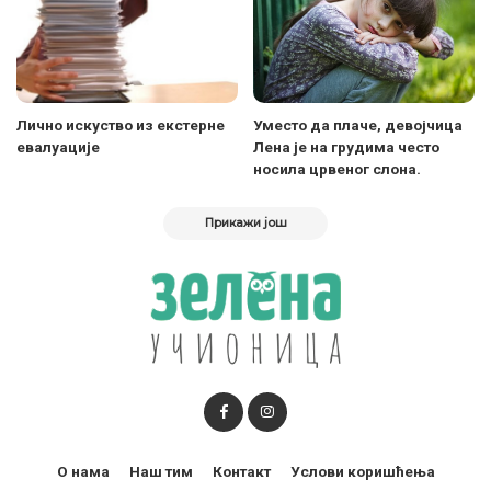
Лично искуство из екстерне
Уместо да плаче, девојчица
евалуације
Лена је на грудима често
носила црвеног слона.
Прикажи још
О нама
Наш тим
Контакт
Услови коришћења