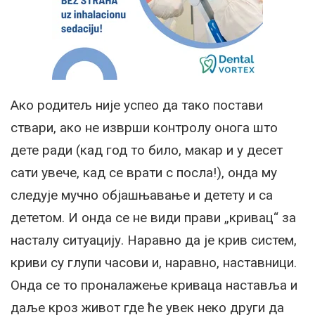
Ако родитељ није успео да тако постави
ствари, ако не изврши контролу онога што
дете ради (кад год то било, макар и у десет
сати увече, кад се врати с посла!), онда му
следује мучно објашњавање и детету и са
дететом. И онда се не види прави „кривац“ за
насталу ситуацију. Наравно да је крив систем,
криви су глупи часови и, наравно, наставници.
Онда се то проналажење криваца наставља и
даље кроз живот где ће увек неко други да