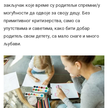
закључак које време су родитељи спремни/у
могућности да одвоје за своју децу. Без
примитивног критизерства, само са
упутствима и саветима, како бити добар
родитељ свом детету, са мало снаге и много
љубави.