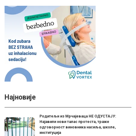
Најновије
Родитељи из Мрчајеваца НЕ ОДУСТАЈУ:
Најавили нови талас протеста, траже
одговорност виновника насиља, школе,
институција