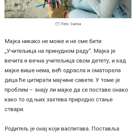
Foto: Canva
Мајка никако не може и не сме бити
„Учитељица на принудном раду“. Мајка је
вечита и вечна учитељица свом детету, и кад
мајке више нема, већ одрасла и оматорела
деца ће цитирати мајчине савете. У томе је
проблем – знају ли мајке да се поставе онако
како то од њих захтева природно стање
ствари.
Родитељ је онај који васпитава. Поставља