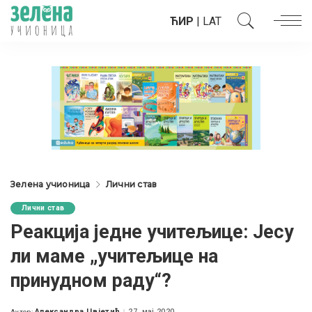
ЋИР
|
LAT
Зелена учионица
Лични став
Лични став
Реакција једне учитељице: Јесу
ли маме „учитељице на
принудном раду“?
Александра Цвјетић
27. мај 2020.
Аутор: