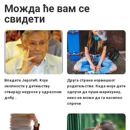
Можда ће вам се
свидети
Владета Јеротић: Kоје
Друга страна норвешког
околности у детињству
родитељства: Када моје дете
стварају неурозе у одраслом
одлучи да пуши марихуану,
добу…
нико не може да га насилно
спречи