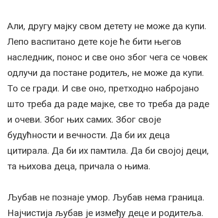
Али, другу мајку свом детету не може да купи.
Лепо васпитано дете које ће бити његов
наследник, понос и све оно због чега се човек
одлучи да постане родитељ, не може да купи.
То се гради. И све оно, претходно набројано
што треба да раде мајке, све то треба да раде
и очеви. Због њих самих. Због своје
будућности и вечности. Да би их деца
цитирала. Да би их памтила. Да би својој деци,
та њихова деца, причала о њима.
Љубав не познаје умор. Љубав нема граница.
Најчистија љубав је између деце и родитеља.