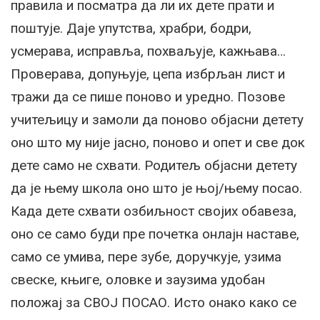
правила и посматра да ли их дете прати и
поштује. Даје упутства, храбри, бодри,
усмерава, исправља, похваљује, кажњава…
Проверава, допуњује, цепа избрљан лист и
тражи да се пише поново и уредно. Позове
учитељицу и замоли да поново објасни детету
оно што му није јасно, поново и опет и све док
дете само не схвати. Родитељ објасни детету
да је њему школа оно што је њој/њему посао.
Када дете схвати озбиљност својих обавеза,
оно се само буди пре почетка онлајн наставе,
само се умива, пере зубе, доручкује, узима
свеске, књиге, оловке и заузима удобан
положај за СВОЈ ПОСАО. Исто онако како се