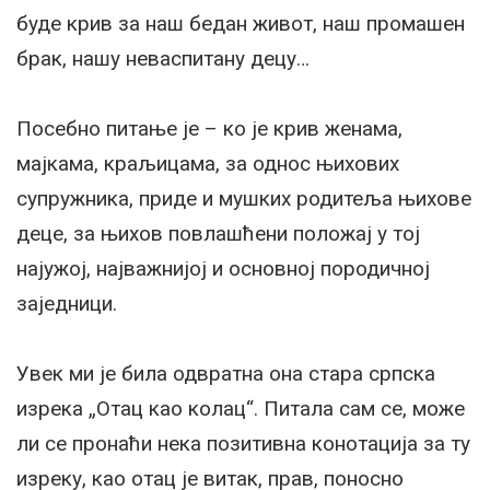
буде крив за наш бедан живот, наш промашен
брак, нашу неваспитану децу…
Посебно питање је – ко је крив женама,
мајкама, краљицама, за однос њихових
супружника, приде и мушких родитеља њихове
деце, за њихов повлашћени положај у тој
најужој, најважнијој и основној породичној
заједници.
Увек ми је била одвратна она стара српска
изрека „Отац као колац“. Питала сам се, може
ли се пронаћи нека позитивна конотација за ту
изреку, као отац је витак, прав, поносно