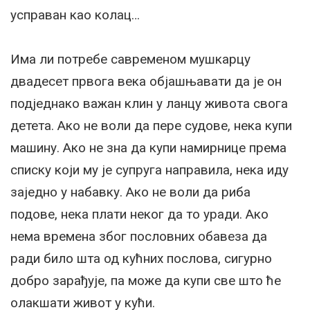
усправан као колац…
Има ли потребе савременом мушкарцу
двадесет првога века објашњавати да је он
подједнако важан клин у ланцу живота свога
детета. Ако не воли да пере судове, нека купи
машину. Ако не зна да купи намирнице према
списку који му је супруга направила, нека иду
заједно у набавку. Ако не воли да риба
подове, нека плати неког да то уради. Ако
нема времена због пословних обавеза да
ради било шта од кућних послова, сигурно
добро зарађује, па може да купи све што ће
олакшати живот у кући.