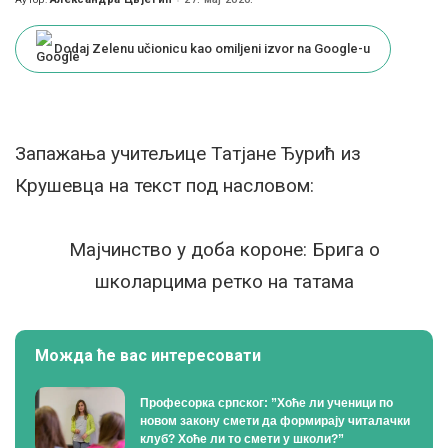
Posted
by
Dodaj Zelenu učionicu kao omiljeni izvor na Google-u
Запажања учитељице Татјане Ђурић из
Крушевца на текст под насловом:
Мајчинство у доба короне: Брига о
школарцима ретко на татама
Можда ће вас интересовати
Професорка српског: ”Хоће ли ученици по
новом закону смети да формирају читалачки
клуб? Хоће ли то смети у школи?”