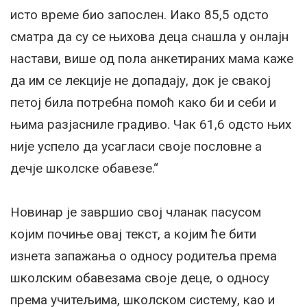
исто време био запослен. Иако 85,5 одсто
сматра да су се њихова деца снашла у онлајн
настави, више од пола анкетираних мама каже
да им се лекције не допадају, док је свакој
петој била потребна помоћ како би и себи и
њима разјасниле градиво. Чак 61,6 одсто њих
није успело да усагласи своје пословне а
дечје школске обавезе.“
Новинар је завршио свој чланак пасусом
којим почиње овај текст, а којим ће бити
изнета запажања о односу родитеља према
школским обавезама своје деце, о односу
према учитељима, школском систему, као и