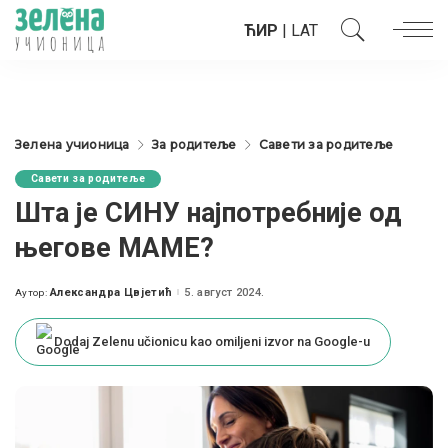
ЋИР
|
LAT
Зелена учионица
За родитеље
Савети за родитеље
Савети за родитеље
Шта је СИНУ најпотребније од
његове МАМЕ?
Александра Цвјетић
5. август 2024.
Аутор:
Posted
by
Dodaj Zelenu učionicu kao omiljeni izvor na Google-u