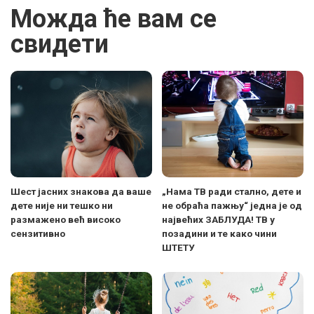
Можда ће вам се
свидети
Шест јасних знакова да ваше
„Нама ТВ ради стално, дете и
дете није ни тешко ни
не обраћа пажњу“ једна је од
размажено већ високо
највећих ЗАБЛУДА! ТВ у
сензитивно
позадини и те како чини
ШТЕТУ