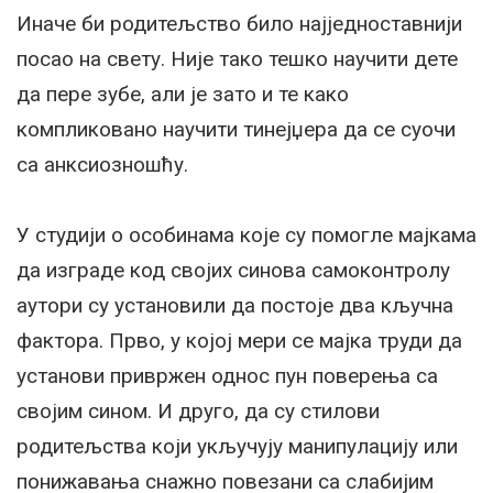
Иначе би родитељство било најједноставнији
посао на свету. Није тако тешко научити дете
да пере зубе, али је зато и те како
компликовано научити тинејџера да се суочи
са анксиозношћу.
У студији о особинама које су помогле мајкама
да изграде код својих синова самоконтролу
аутори су установили да постоје два кључна
фактора. Прво, у којој мери се мајка труди да
установи привржен однос пун поверења са
својим сином. И друго, да су стилови
родитељства који укључују манипулацију или
понижавања снажно повезани са слабијим