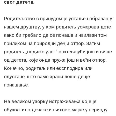
свог детета.
Родитељство с принудом је устаљен образац у
нашем друштву, у ком родитељ усмерава дете
како би требало да се понаша и наилази том
приликом на природни дечји отпор. Затим
родитељ „подиже улог“ захтевајући још и више
од детета, које онда пружа још и већи отпор.
Коначно, родитељ или експлодира или
одустане, што само храни лоше дечје
понашање.
На великом узорку истраживања које је
обухватило дечаке и њихове мајке у периоду