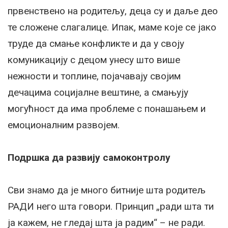
првенствено на родитељу, деца су и даље део
те сложене слагалице. Ипак, маме које се јако
труде да смање конфликте и да у своју
комуникацију с децом унесу што више
нежности и топлине, појачавају својим
дечацима социјалне вештине, а смањују
могућност да има проблеме с понашањем и
емоционалним развојем.
Подршка да развију самоконтролу
Сви знамо да је много битније шта родитељ
РАДИ него шта говори. Принцип „ради шта ти
ја кажем, не гледај шта ја радим“ – не ради.