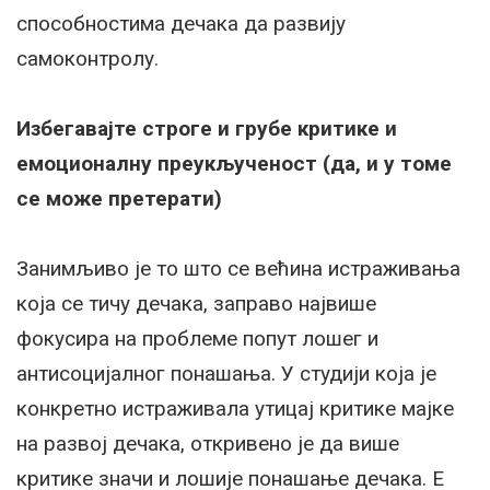
способностима дечака да развију
самоконтролу.
Избегавајте строге и грубе критике и
емоционалну преукљученост (да, и у томе
се може претерати)
Занимљиво је то што се већина истраживања
која се тичу дечака, заправо највише
фокусира на проблеме попут лошег и
антисоцијалног понашања. У студији која је
конкретно истраживала утицај критике мајке
на развој дечака, откривено је да више
критике значи и лошије понашање дечака. Е