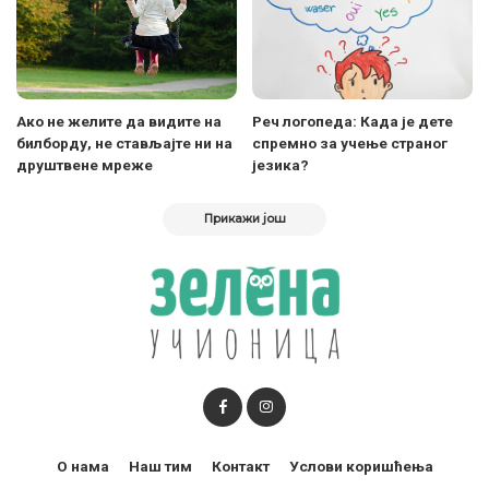
Ако не желите да видите на
Реч логопеда: Када је дете
билборду, не стављајте ни на
спремно за учење страног
друштвене мреже
језика?
Прикажи још
О нама
Наш тим
Контакт
Услови коришћења