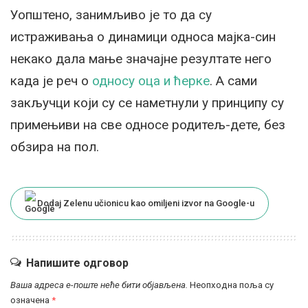
Уопштено, занимљиво је то да су
истраживања о динамици односа мајка-син
некако дала мање значајне резултате него
када је реч о
односу оца и ћерке
. А сами
закључци који су се наметнули у принципу су
примењиви на све односе родитељ-дете, без
обзира на пол.
Dodaj Zelenu učionicu kao omiljeni izvor na Google-u
Напишите одговор
Ваша адреса е-поште неће бити објављена.
Неопходна поља су
означена
*