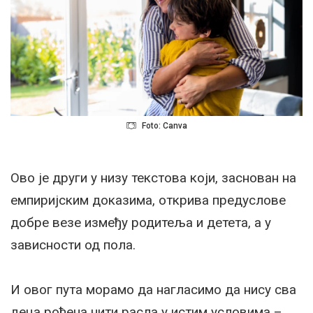
Foto: Canva
Ово је други у низу текстова који, заснован на
емпиријским доказима, открива предуслове
добре везе између родитеља и детета, а у
зависности од пола.
И овог пута морамо да нагласимо да нису сва
деца рођена нити расла у истим условима –