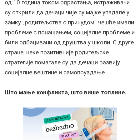
од 10 година током одрастања, истраживачи
су открили да дечаци чије су мајке упадале у
замку „родитељства с принудом“ чешће имали
проблеме с понашањем, социјалне проблеме и
били одбацивани од друштва у школи. С друге
стране, неке позитивније родитељске
стратегије помагале су да дечаци развију
социјалне вештине и самопоуздање.
Што мање конфликта, што више топлине.