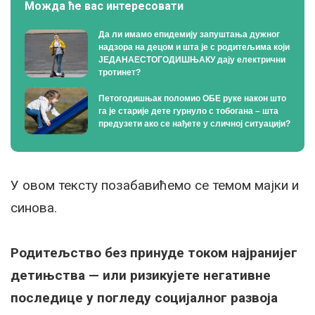
Можда ће вас интересовати
Да ли имамо епидемију запуштања дужног
надзора на децом и шта је с родитељима који
ЈЕДАНАЕСТОГОДИШЊАКУ дају електрични
тротинет?
Петогодишњак поломио ОБЕ руке након што
га је старије дете гурнуло с тобогана – шта
предузети ако се нађете у сличној ситуацији?
У овом тексту позабавићемо се темом мајки и
синова.
Родитељство без принуде током најранијег
детињства — или ризикујете негативне
последице у погледу социјалног развоја