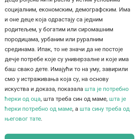
социјалним, економским, демографским. Има
и оне деце која одрастају са једним
родитељем, у богатим или сиромашним
породицама, урбаним или руралним
срединама. Ипак, то не значи да не постоје
дечје потребе које су универзалне и које има
баш свако дете. Имајући то на уму, завирили
смо у истраживања која су, на основу
искуства и доказа, показала
шта је потребно
ћерки од оца
, шта треба син од маме,
шта је
ћерки потребно од маме
, а
шта сину треба од
његовог тате
.