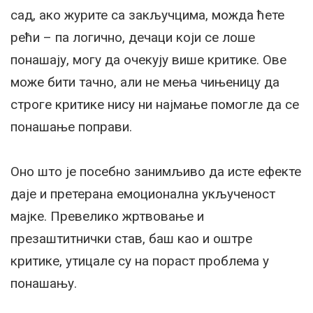
сад, ако журите са закључцима, можда ћете
рећи – па логично, дечаци који се лоше
понашају, могу да очекују више критике. Ове
може бити тачно, али не мења чињеницу да
строге критике нису ни најмање помогле да се
понашање поправи.
Оно што је посебно занимљиво да исте ефекте
даје и претерана емоционална укљученост
мајке. Превелико жртвовање и
презаштитнички став, баш као и оштре
критике, утицале су на пораст проблема у
понашању.