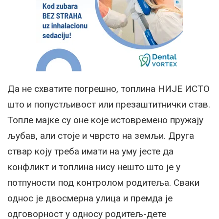
Да не схватите погрешно, топлина НИЈЕ ИСТО
што и попустљивост или презаштитнички став.
Топле мајке су оне које истовремено пружају
љубав, али стоје и чврсто на земљи. Друга
ствар коју треба имати на уму јесте да
конфликт и топлина нису нешто што је у
потпуности под контролом родитеља. Сваки
однос је двосмерна улица и премда је
одговорност у односу родитељ-дете