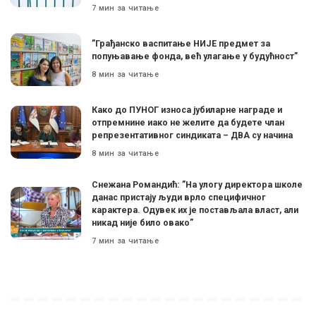
7 мин за читање
”Грађанско васпитање НИЈЕ предмет за
попуњавање фонда, већ улагање у будућност”
8 мин за читање
Како до ПУНОГ износа јубиларне награде и
отпремнине иако не желите да будете члан
репрезентативног синдиката – ДВА су начина
8 мин за читање
Снежана Романдић: ”На улогу директора школе
данас пристају људи врло специфичног
карактера. Одувек их је постављала власт, али
никад није било овако”
7 мин за читање