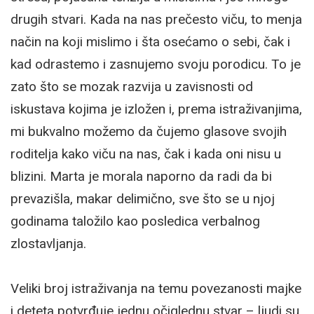
drugih stvari. Kada na nas prečesto viču, to menja
način na koji mislimo i šta osećamo o sebi, čak i
kad odrastemo i zasnujemo svoju porodicu. To je
zato što se mozak razvija u zavisnosti od
iskustava kojima je izložen i, prema istraživanjima,
mi bukvalno možemo da čujemo glasove svojih
roditelja kako viču na nas, čak i kada oni nisu u
blizini. Marta je morala naporno da radi da bi
prevazišla, makar delimično, sve što se u njoj
godinama taložilo kao posledica verbalnog
zlostavljanja.
Veliki broj istraživanja na temu povezanosti majke
i deteta potvrđuje jednu očiglednu stvar – ljudi su