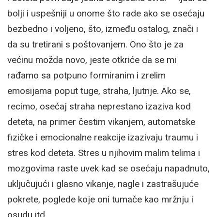
bolji i uspešniji u onome što rade ako se osećaju
bezbedno i voljeno, što, između ostalog, znači i
da su tretirani s poštovanjem. Ono što je za
većinu možda novo, jeste otkriće da se mi
rađamo sa potpuno formiranim i zrelim
emosijama poput tuge, straha, ljutnje. Ako se,
recimo, osećaj straha neprestano izaziva kod
deteta, na primer čestim vikanjem, automatske
fizičke i emocionalne reakcije izazivaju traumu i
stres kod deteta. Stres u njihovim malim telima i
mozgovima raste uvek kad se osećaju napadnuto,
uključujući i glasno vikanje, nagle i zastrašujuće
pokrete, poglede koje oni tumače kao mržnju i
osudu itd.