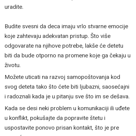
uradite.
Budite svesni da deca imaju vrlo stvarne emocije
koje zahtevaju adekvatan pristup. Što više
odgovarate na njihove potrebe, lakše će detetu
biti da bude otporno na promene koje ga čekaju u
životu.
Možete uticati na razvoj samopoštovanja kod
svog deteta tako što ćete biti ljubazni, saosećajni
i radoznali kada je u pitanju sve što im se dešava.
Kada se desi neki problem u komunikaciji ili uđete
u konflikt, pokušajte da popravite štetu i
uspostavite ponovo prisan kontakt, što je pre