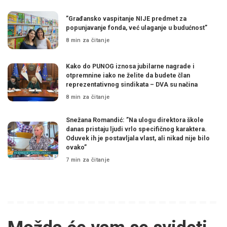
”Građansko vaspitanje NIJE predmet za
popunjavanje fonda, već ulaganje u budućnost”
8 min za čitanje
Kako do PUNOG iznosa jubilarne nagrade i
otpremnine iako ne želite da budete član
reprezentativnog sindikata – DVA su načina
8 min za čitanje
Snežana Romandić: ”Na ulogu direktora škole
danas pristaju ljudi vrlo specifičnog karaktera.
Oduvek ih je postavljala vlast, ali nikad nije bilo
ovako”
7 min za čitanje