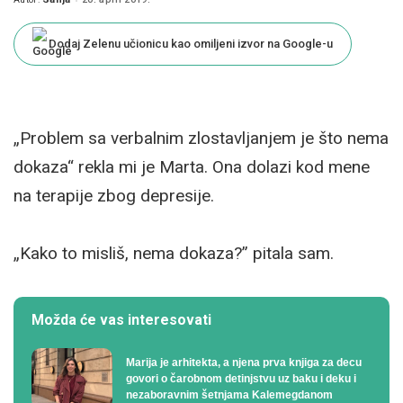
Posted
by
Dodaj Zelenu učionicu kao omiljeni izvor na Google-u
„Problem sa verbalnim zlostavljanjem je što nema
dokaza“ rekla mi je Marta. Ona dolazi kod mene
na terapije zbog depresije.
„Kako to misliš, nema dokaza?” pitala sam.
Možda će vas interesovati
Marija je arhitekta, a njena prva knjiga za decu
govori o čarobnom detinjstvu uz baku i deku i
nezaboravnim šetnjama Kalemegdanom