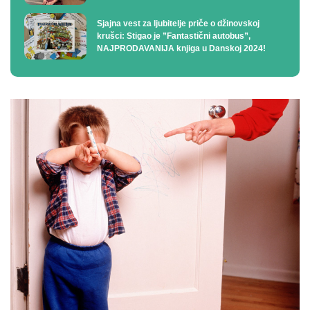
Sjajna vest za ljubitelje priče o džinovskoj
krušci: Stigao je ”Fantastični autobus”,
NAJPRODAVANIJA knjiga u Danskoj 2024!