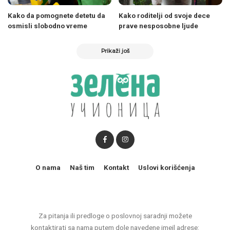
Kako da pomognete detetu da
Kako roditelji od svoje dece
osmisli slobodno vreme
prave nesposobne ljude
Prikaži još
O nama
Naš tim
Kontakt
Uslovi korišćenja
Za pitanja ili predloge o poslovnoj saradnji možete
kontaktirati sa nama putem dole navedene imejl adrese: