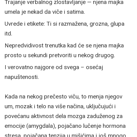
Trajanje verbalnog zlostavljanje — njena majka
umela je nekad da viče i satima.
Uvrede i etikete: Ti si razmažena, grozna, glupa
itd.
Nepredvidivost trenutka kad će se njena majka
prosto u sekundi pretvoriti u nekog drugog.
I verovatno najgore od svega – osećaj
napuštenosti.
Kada na nekog prečesto viču, to menja njegov
um, mozak i telo na više načina, uključujući i
povećanu aktivnost dela mozga zaduženog za
emocije (amygdala), pojačano lučenje hormona
stresa, pojačana tenzija u mišićima i još mnogo