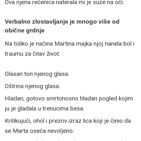
Ova njena rečenica naterala mi je suze na oči.
Verbalno zlostavljanje je mnogo više od
obične grdnje
Na toliko je načina Martina majka njoj nanela bol i
traumu za čitav život:
Glasan ton njenog glasa.
Oštrina njenog glasa.
Hladan, gotovo smrtonosno hladan pogled kojim
ju je gladala u trenucima besa.
Kritikujući, ohol i prezriv izraz lica koji je činio da
se Marta oseća nevoljeno.