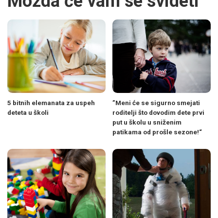
Možda će vam se svideti
5 bitnih elemanata za uspeh
”Meni će se sigurno smejati
deteta u školi
roditelji što dovodim dete prvi
put u školu u sniženim
patikama od prošle sezone!“