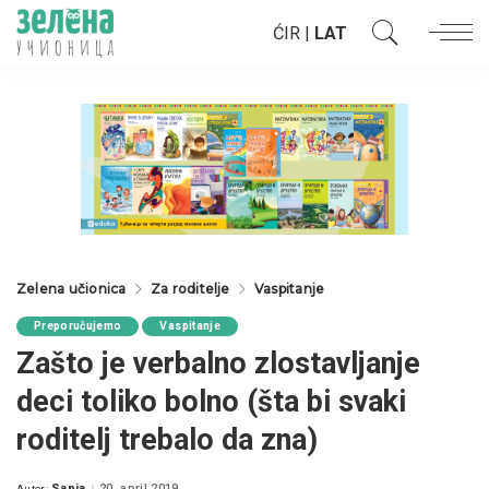
ĆIR
|
LAT
Zelena učionica
Za roditelje
Vaspitanje
Preporučujemo
Vaspitanje
Zašto je verbalno zlostavljanje
deci toliko bolno (šta bi svaki
roditelj trebalo da zna)
Sanja
20. april 2019.
Autor: