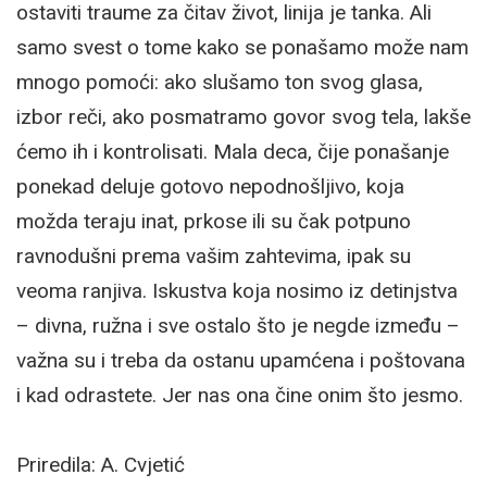
ostaviti traume za čitav život, linija je tanka. Ali
samo svest o tome kako se ponašamo može nam
mnogo pomoći: ako slušamo ton svog glasa,
izbor reči, ako posmatramo govor svog tela, lakše
ćemo ih i kontrolisati. Mala deca, čije ponašanje
ponekad deluje gotovo nepodnošljivo, koja
možda teraju inat, prkose ili su čak potpuno
ravnodušni prema vašim zahtevima, ipak su
veoma ranjiva. Iskustva koja nosimo iz detinjstva
– divna, ružna i sve ostalo što je negde između –
važna su i treba da ostanu upamćena i poštovana
i kad odrastete. Jer nas ona čine onim što jesmo.
Priredila: A. Cvjetić