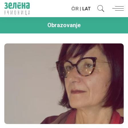
ĆIR
|
LAT
Obrazovanje