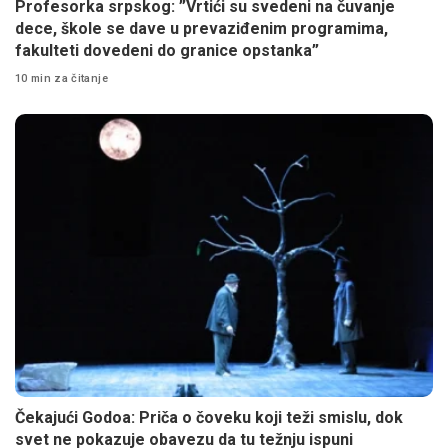
Profesorka srpskog: ”Vrtići su svedeni na čuvanje
dece, škole se dave u prevaziđenim programima,
fakulteti dovedeni do granice opstanka”
10 min za čitanje
Čekajući Godoa: Priča o čoveku koji teži smislu, dok
svet ne pokazuje obavezu da tu težnju ispuni