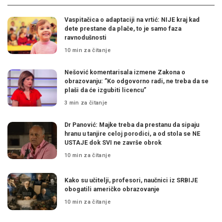
Vaspitačica o adaptaciji na vrtić: NIJE kraj kad
dete prestane da plače, to je samo faza
ravnodušnosti
10 min za čitanje
Nešović komentarisala izmene Zakona o
obrazovanju: ”Ko odgovorno radi, ne treba da se
plaši da će izgubiti licencu”
3 min za čitanje
Dr Panović: Majke treba da prestanu da sipaju
hranu u tanjire celoj porodici, a od stola se NE
USTAJE dok SVI ne završe obrok
10 min za čitanje
Kako su učitelji, profesori, naučnici iz SRBIJE
obogatili američko obrazovanje
10 min za čitanje