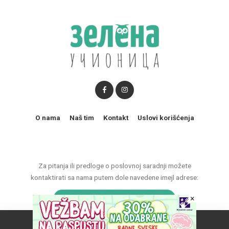
O nama
Naš tim
Kontakt
Uslovi korišćenja
Za pitanja ili predloge o poslovnoj saradnji možete
kontaktirati sa nama putem dole navedene imejl adrese:
×
marketing@zelenaucionica.com
Naš vebsajt koristi kolačiće da poboljša vaše iskustvo.