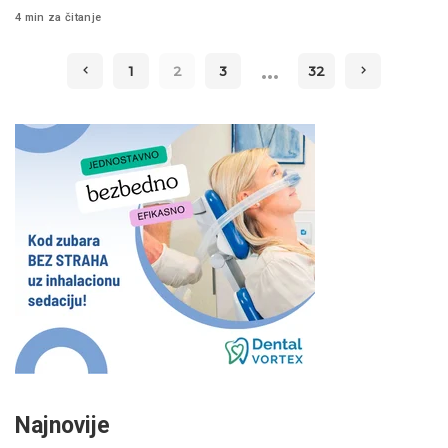
4 min za čitanje
…
1
2
3
32
Najnovije