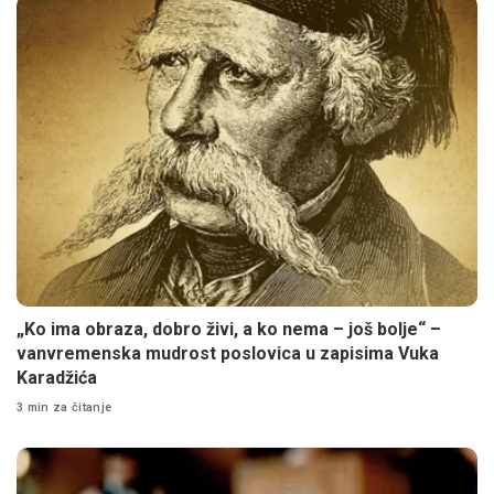
„Ko ima obraza, dobro živi, a ko nema – još bolje“ –
vanvremenska mudrost poslovica u zapisima Vuka
Karadžića
3 min za čitanje