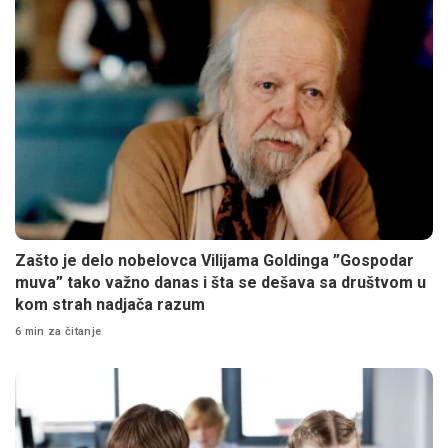
Zašto je delo nobelovca Vilijama Goldinga ”Gospodar
muva” tako važno danas i šta se dešava sa društvom u
kom strah nadjača razum
6 min za čitanje