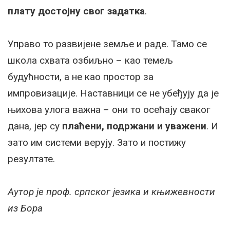
плату достојну свог задатка
.
Управо то развијене земље и раде. Тамо се
школа схвата озбиљно – као темељ
будућности, а не као простор за
импровизације. Наставници се не убеђују да је
њихова улога важна – они то осећају сваког
дана, јер су
плаћени, подржани и уважени
. И
зато им системи верују. Зато и постижу
резултате.
Аутор је проф. српског језика и књижевности
из Бора