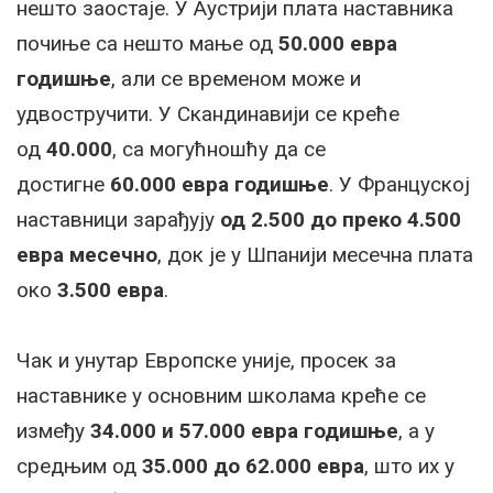
нешто заостаје. У Аустрији плата наставника
почиње са нешто мање од
50.000 евра
годишње
, али се временом може и
удвостручити. У Скандинавији се креће
од
40.000
, са могућношћу да се
достигне
60.000 евра годишње
. У Француској
наставници зарађују
од 2.500 до преко 4.500
евра месечно
, док је у Шпанији месечна плата
око
3.500 евра
.
Чак и унутар Европске уније, просек за
наставнике у основним школама креће се
између
34.000 и 57.000 евра годишње
, а у
средњим од
35.000 до 62.000 евра
, што их у