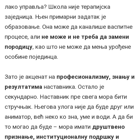
лако управља? Школа није терапијска
заједница. Њен примарни задатак је
образовање. Она може да каналише васпитне
процесе, али
не може и не треба да замени
породицу
, као што не може да мења урођене
особине појединца.
Зато је акценат на
професионализму, знању и
резултатима
наставника. Остало је
секундарно. Наставник пре свега мора бити
стручњак. Његова улога није да буде друг или
аниматор, већ неко ко зна, уме и води. А да би
то могао да буде – мора имати
друштвено
признање, институционалну подршку и