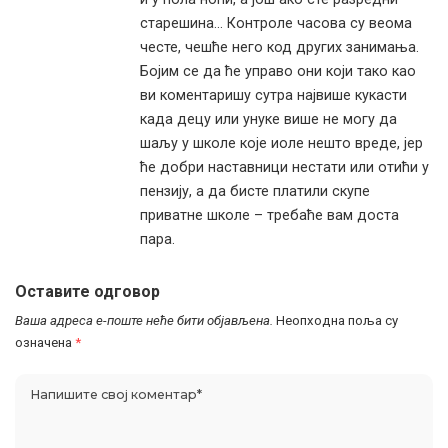
старешина… Контроле часова су веома
честе, чешће него код других занимања.
Бојим се да ће управо они који тако као
ви коментаришу сутра највише кукасти
када децу или унуке више не могу да
шаљу у школе које иоле нешто вреде, јер
ће добри наставници нестати или отићи у
пензију, а да бисте платили скупе
приватне школе – требаће вам доста
пара.
Оставите одговор
Ваша адреса е-поште неће бити објављена.
Неопходна поља су
означена
*