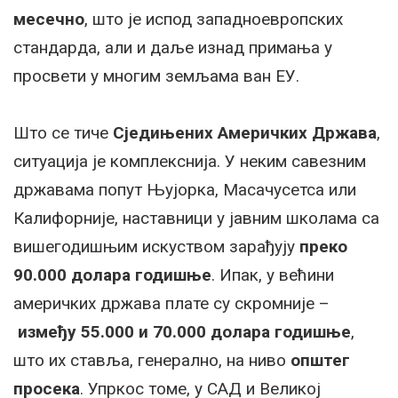
месечно
, што је испод западноевропских
стандарда, али и даље изнад примања у
просвети у многим земљама ван ЕУ.
Што се тиче
Сједињених Америчких Држава
,
ситуација је комплекснија. У неким савезним
државама попут Њујорка, Масачусетса или
Калифорније, наставници у јавним школама са
вишегодишњим искуством зарађују
преко
90.000 долара годишње
. Ипак, у већини
америчких држава плате су скромније –
између 55.000 и 70.000 долара годишње
,
што их ставља, генерално, на ниво
општег
просека
. Упркос томе, у САД и Великој