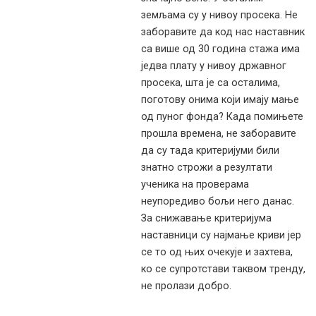
земљама су у нивоу просека. Не
заборавите да код нас наставник
са више од 30 година стажа има
једва плату у нивоу државног
просека, шта је са осталима,
поготову онима који имају мање
од пуног фонда? Када помињете
прошла времена, не заборавите
да су тада критеријуми били
знатно строжи а резултати
ученика на проверама
неупоредиво бољи него данас.
За снижавање критеријума
наставници су најмање криви јер
се то од њих очекује и захтева,
ко се супротстави таквом тренду,
не пролази добро.