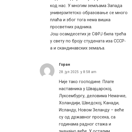
код нас. У многим земљама Запада
универзитетско образовање се много
плаћа и због тога нема вишка
просветних радника.
Још осамдесетих је СФРЈ била трећа
у свету по броју студената иза СССР-
а и скандинавских земаља.
Горан
28. јул 2025. у 8:58 am
Није тако господине. Плате
наставника у Швајцарској,
Луксембургу, деловима Немачке,
Холандији, Шведској, Канади,
Исланду, Новом Зеланду – веће
су од државног просека, са
годинама радног стажа и
значајно веће. У осталим