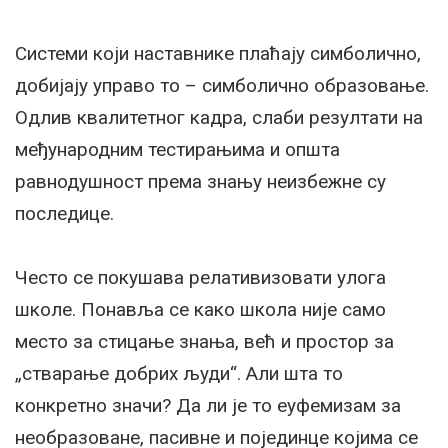
Системи који наставнике плаћају симболично,
добијају управо то – симболично образовање.
Одлив квалитетног кадра, слаби резултати на
међународним тестирањима и општа
равнодушност према знању неизбежне су
последице.
Често се покушава релативизовати улога
школе. Понавља се како школа није само
место за стицање знања, већ и простор за
„стварање добрих људи“. Али шта то
конкретно значи? Да ли је то еуфемизам за
необразоване, пасивне и појединце којима се