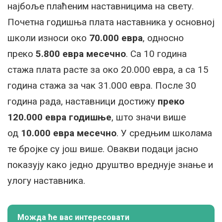
најбоље плаћеним наставницима на свету.
Почетна годишња плата наставника у основној
школи износи око
70.000 евра
, односно
преко
5.800 евра месечно
. Са 10 година
стажа плата расте за око 20.000 евра, а са 15
година стажа за чак 31.000 евра. После 30
година рада, наставници достижу
преко
120.000 евра годишње
, што значи више
од
10.000 евра месечно
. У средњим школама
те бројке су још више. Овакви подаци јасно
показују како једно друштво вреднује знање и
улогу наставника.
Можда ће вас интересовати