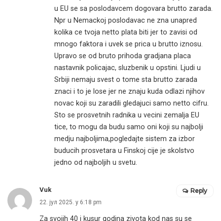
u EU se sa poslodavcem dogovara brutto zarada.
Npr u Nemackoj poslodavac ne zna unapred
kolika ce tvoja netto plata biti jer to zavisi od
mnogo faktora i uvek se prica u brutto iznosu.
Upravo se od bruto prihoda gradjana placa
nastavnik policajac, sluzbenik u opstini. Ljudi u
Srbiji nemaju svest o tome sta brutto zarada
znaci i to je lose jer ne znaju kuda odlazi njihov
novac koji su zaradili gledajuci samo netto cifru.
Sto se prosvetnih radnika u vecini zemalja EU
tice, to mogu da budu samo oni koji su najbolji
medju najboljima,pogledajte sistem za izbor
buducih prosvetara u Finskoj cije je skolstvo
jedno od najboljih u svetu.
Vuk
Reply
22. јул 2025. у 6:18 pm
Za svojih 40 i kusur godina zivota kod nas su se