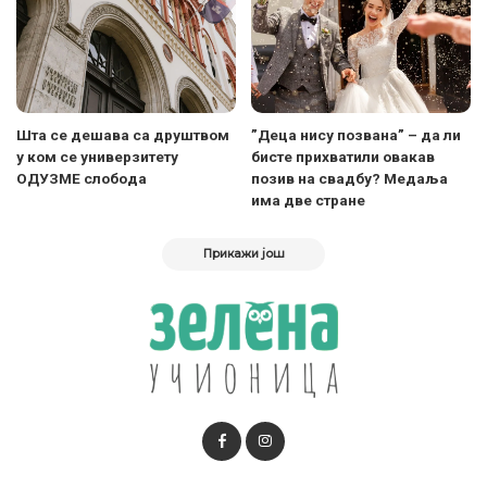
Шта се дешава са друштвом
”Деца нису позвана” – да ли
у ком се универзитету
бисте прихватили овакав
ОДУЗМЕ слобода
позив на свадбу? Медаља
има две стране
Прикажи још