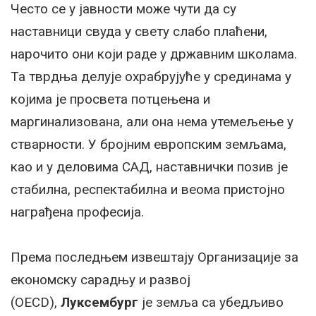
Често се у јавности може чути да су
наставници свуда у свету слабо плаћени,
нарочито они који раде у државним школама.
Та тврдња делује охрабрујуће у срединама у
којима је просвета потцењена и
маргинализована, али она нема утемељење у
стварности. У бројним европским земљама,
као и у деловима САД, наставнички позив је
стабилна, респектабилна и веома пристојно
награђена професија.
Према последњем извештају Организације за
економску сарадњу и развој
(OECD),
Луксембург
је земља са убедљиво