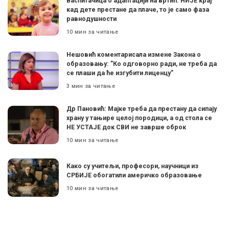
Васпитачица о адаптацији на вртић: НИЈЕ крај
кад дете престане да плаче, то је само фаза
равнодушности
10 мин за читање
Нешовић коментарисала измене Закона о
образовању: ”Ко одговорно ради, не треба да
се плаши да ће изгубити лиценцу”
3 мин за читање
Др Пановић: Мајке треба да престану да сипају
храну у тањире целој породици, а од стола се
НЕ УСТАЈЕ док СВИ не заврше оброк
10 мин за читање
Како су учитељи, професори, научници из
СРБИЈЕ обогатили америчко образовање
10 мин за читање