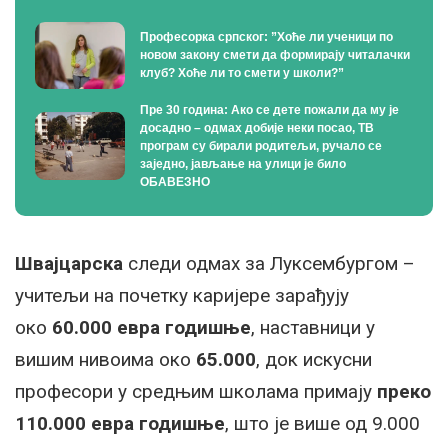
Професорка српског: ”Хоће ли ученици по
новом закону смети да формирају читалачки
клуб? Хоће ли то смети у школи?”
Пре 30 година: Ако се дете пожали да му је
досадно – одмах добије неки посао, ТВ
програм су бирали родитељи, ручало се
заједно, јављање на улици је било
ОБАВЕЗНО
Швајцарска
следи одмах за Луксембургом –
учитељи на почетку каријере зарађују
око
60.000 евра годишње
, наставници у
вишим нивоима око
65.000
, док искусни
професори у средњим школама примају
преко
110.000 евра годишње
, што је више од 9.000