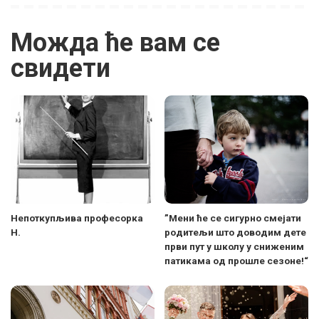
Можда ће вам се
свидети
Непоткупљива професорка
”Мени ће се сигурно смејати
Н.
родитељи што доводим дете
први пут у школу у сниженим
патикама од прошле сезоне!“