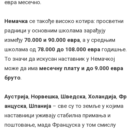
евра месечно.
Немачка
се такође високо котира: просветни
радници у основним школама зарађују
између
70.000 и 90.000 евра
, а у средњим
школама од
78.000 до 108.000 евра
годишње.
То значи да искусан наставник у Немачкој
може да има
месечну плату и до 9.000 евра
бруто
.
Аустрија
,
Норвешка
,
Шведска
,
Холандија
,
Фр
анцуска
,
Шпанија
– све су то земље у којима
наставници уживају стабилна примања и
поштовање, мада Француска у том смислу