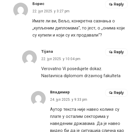
Борис
Reply
22. јул 2025. у 3:27 pm
Имате ли ви, Вељо, конкретна сазнања о
„купљеним дипломама“, то јест, о „онима који
су купили и који су их продавали“?
Tijana
Reply
22. јул 2025. у 10:04 pm
Verovatno Vi posedujete dokaz.
Nastavnica diplomom drzavnog fakulteta
Владимир
Reply
24. јул 2025. у 9:33 pm
Аутор текста није навео колике су
плате у осталим секторима у
наведеним државама. Да је навео
видео би да је ситуација слична као