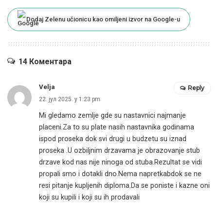
Dodaj Zelenu učionicu kao omiljeni izvor na Google-u
14 Коментара
Velja
Reply
22. јул 2025. у 1:23 pm
Mi gledamo zemlje gde su nastavnici najmanje
placeni.Za to su plate nasih nastavnika godinama
ispod proseka dok svi drugi u budzetu su iznad
proseka .U ozbiljnim drzavama je obrazovanje stub
drzave kod nas nije ninoga od stuba.Rezultat se vidi
propali smo i dotakli dno.Nema napretkabdok se ne
resi pitanje kupljenih diploma.Da se poniste i kazne oni
koji su kupili i koji su ih prodavali