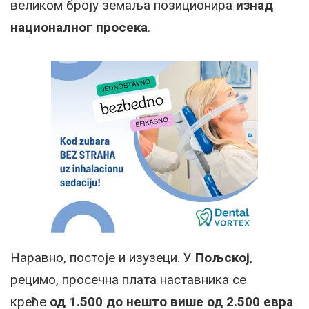
великом броју земаља позиционира
изнад
националног просека
.
Наравно, постоје и изузеци. У
Пољској
,
рецимо, просечна плата наставника се
креће
од 1.500 до нешто више од 2.500 евра