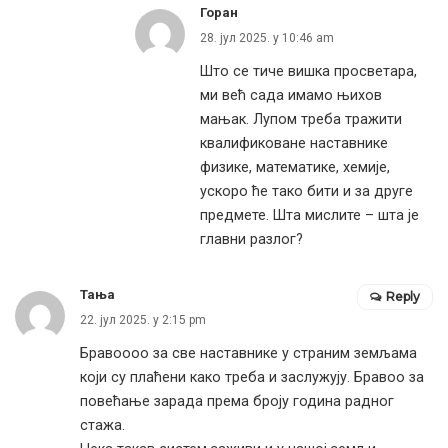
Горан
28. јул 2025. у 10:46 am
Што се тиче вишка просветара,
ми већ сада имамо њихов
мањак. Лупом треба тражити
квалификоване наставнике
физике, математике, хемије,
ускоро ће тако бити и за друге
предмете. Шта мислите – шта је
главни разлог?
Тања
Reply
22. јул 2025. у 2:15 pm
Бравоооо за све наставнике у страним земљама
који су плаћени како треба и заслужују. Бравоо за
повећање зарада према броју година радног
стажа.