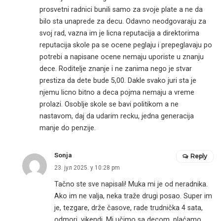
prosvetni radnici bunili samo za svoje plate a ne da
bilo sta unaprede za decu. Odavno neodgovaraju za
svoj rad, vazna im je licna reputacija a direktorima
reputacija skole pa se ocene peglaju i prepeglavaju po
potrebi a napisane ocene nemaju uporiste u znanju
dece. Roditelje znanje i ne zanima nego je stvar
prestiza da dete bude 5,00. Dakle svako juri sta je
njemu licno bitno a deca pojma nemaju a vreme
prolazi. Osoblje skole se bavi politikom a ne
nastavom, daj da udarim recku, jedna generacija
manje do penzije.
Sonja
Reply
23. јул 2025. у 10:28 pm
Tačno ste sve napisali! Muka mi je od neradnika.
Ako im ne valja, neka traže drugi posao. Super im
je, tezgare, drže časove, rade trudnička 4 sata,
odmori, vikendi. Mi učimo sa decom, plaćamo