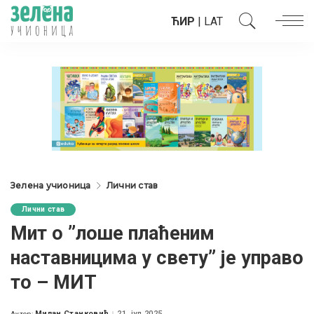
ЋИР
|
LAT
Зелена учионица
Лични став
Лични став
Мит о ”лоше плаћеним
наставницима у свету” је управо
то – МИТ
Милан Станковић
21. јул 2025.
Аутор: