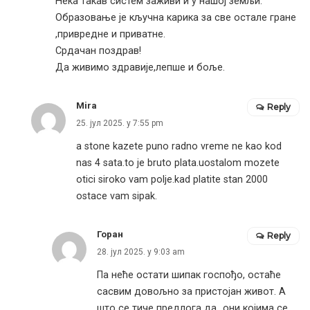
Нека такав систем заживи и у нашој земљи.
Образовање је кључна карика за све остале гране
,привредне и приватне.
Срдачан поздрав!
Да живимо здравије,лепше и боље.
Mira
Reply
25. јул 2025. у 7:55 pm
a stone kazete puno radno vreme ne kao kod
nas 4 sata.to je bruto plata.uostalom mozete
otici siroko vam polje.kad platite stan 2000
ostace vam sipak.
Горан
Reply
28. јул 2025. у 9:03 am
Па неће остати шипак госпођо, остаће
сасвим довољно за пристојан живот. А
што се тиче предлога да „они којима се