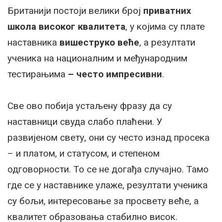
Британији постоји велики број
приватних
школа високог квалитета
, у којима су плате
наставника
вишеструко веће
, а резултати
ученика на националним и међународним
тестирањима
– често импресивни
.
Све ово побија устаљену фразу да су
наставници свуда слабо плаћени. У
развијеном свету, они су често изнад просека
– и платом, и статусом, и степеном
одговорности. То се не догађа случајно. Тамо
где се у наставнике улаже, резултати ученика
су бољи, интересовање за просвету веће, а
квалитет образовања стабилно висок.