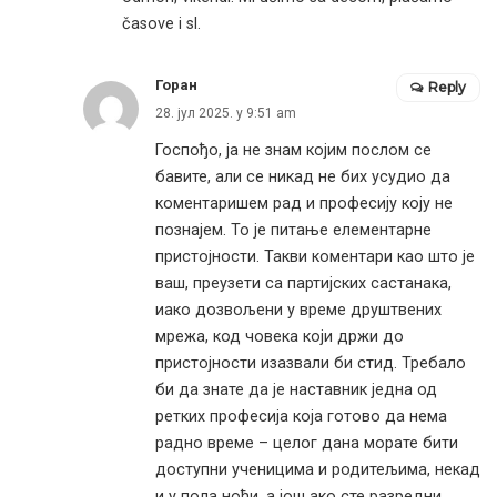
časove i sl.
Горан
Reply
28. јул 2025. у 9:51 am
Госпођо, ја не знам којим послом се
бавите, али се никад не бих усудио да
коментаришем рад и професију коју не
познајем. То је питање елементарне
пристојности. Такви коментари као што је
ваш, преузети са партијских састанака,
иако дозвољени у време друштвених
мрежа, код човека који држи до
пристојности изазвали би стид. Требало
би да знате да је наставник једна од
ретких професија која готово да нема
радно време – целог дана морате бити
доступни ученицима и родитељима, некад
и у пола ноћи, а још ако сте разредни