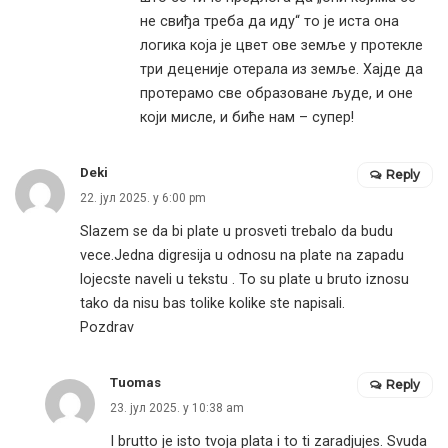
не свиђа треба да иду“ то је иста она
логика која је цвет ове земље у протекле
три деценије отерала из земље. Хајде да
протерамо све образоване људе, и оне
који мисле, и биће нам – супер!
Deki
Reply
22. јул 2025. у 6:00 pm
Slazem se da bi plate u prosveti trebalo da budu
vece.Jedna digresija u odnosu na plate na zapadu
lojecste naveli u tekstu . To su plate u bruto iznosu
tako da nisu bas tolike kolike ste napisali.
Pozdrav
Tuomas
Reply
23. јул 2025. у 10:38 am
I brutto je isto tvoja plata i to ti zaradjujes. Svuda