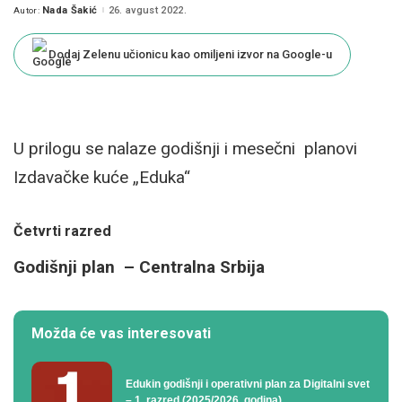
Nada Šakić
26. avgust 2022.
Autor:
Posted
by
Dodaj Zelenu učionicu kao omiljeni izvor na Google-u
U prilogu se nalaze godišnji i mesečni planovi
Izdavačke kuće „Eduka“
Četvrti razred
Godišnji plan – Centralna Srbija
Možda će vas interesovati
Edukin godišnji i operativni plan za Digitalni svet
– 1. razred (2025/2026. godina)