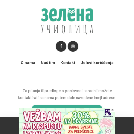
O nama
Naš tim
Kontakt
Uslovi korišćenja
Za pitanja ili predloge o poslovnoj saradnji možete
kontaktirati sa nama putem dole navedene imejl adrese:
×
marketing@zelenaucionica.com
Naš vebsajt koristi kolačiće da poboljša vaše iskustvo.
© 2011-2024 Copyright by Zelena učionica. All Rights reserved.
Prihvatam