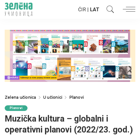
ĆIR
|
LAT
Zelena učionica
U učionici
Planovi
Planovi
Muzička kultura – globalni i
operativni planovi (2022/23. god.)