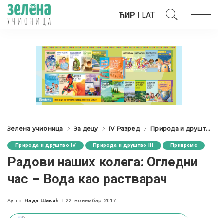
ЋИР
|
LAT
Зелена учионица
За децу
IV Разред
Природа и друштво IV
Природа и друштво IV
Природа и друштво III
Припреме
Радови наших колега: Oгледни
час – Вода као растварач
Нада Шакић
22. новембар 2017.
Аутор:
Posted
by