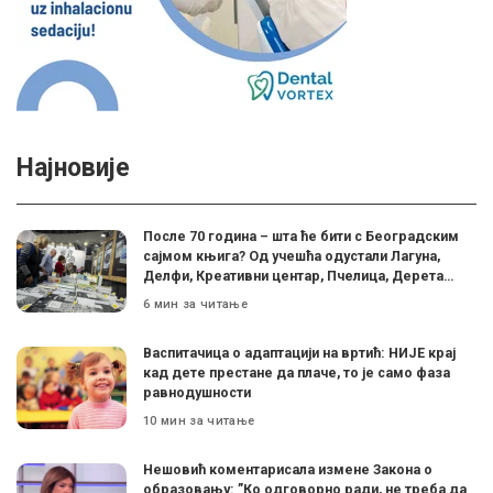
Најновије
После 70 година – шта ће бити с Београдским
сајмом књига? Од учешћа одустали Лагуна,
Делфи, Креативни центар, Пчелица, Дерета…
6 мин за читање
Васпитачица о адаптацији на вртић: НИЈЕ крај
кад дете престане да плаче, то је само фаза
равнодушности
10 мин за читање
Нешовић коментарисала измене Закона о
образовању: ”Ко одговорно ради, не треба да