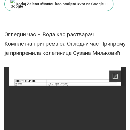
Dodaj Zelenu učionicu kao omiljeni izvor na Google-u
Oгледни час – Вода као растварач
Kомплетна припрема за Огледни час Припрему
је припремила колегиница Сузана Миљковић