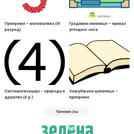
Припреме – математика (III
Градивне именице – приказ
разред)
угледног часа
Систематизација – природа и
Заљубљене ципелице –
друштво (4.р.)
припрема
Прикажи још