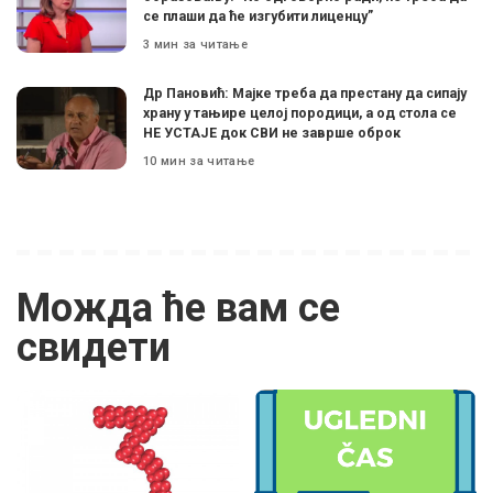
се плаши да ће изгубити лиценцу”
3 мин за читање
Др Пановић: Мајке треба да престану да сипају
храну у тањире целој породици, а од стола се
НЕ УСТАЈЕ док СВИ не заврше оброк
10 мин за читање
Можда ће вам се
свидети