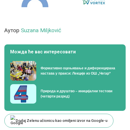
Аутор
Suzana Miljković
Можда ће вас интересовати
Формативно оцењивање и диференцирана
настава у пракси: Лекције из ОШ „Чегар“
Природа и друштво – иницијални тестови
(четврти разред)
Dodaj Zelenu učionicu kao omiljeni izvor na Google-u