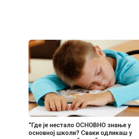
”Где је нестало ОСНОВНО знање у
основној школи? Сваки одликаш у