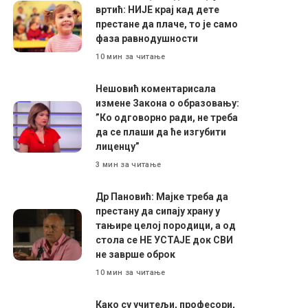
вртић: НИЈЕ крај кад дете
престане да плаче, то је само
фаза равнодушности
10 мин за читање
Нешовић коментарисала
измене Закона о образовању:
”Ко одговорно ради, не треба
да се плаши да ће изгубити
лиценцу”
3 мин за читање
Др Пановић: Мајке треба да
престану да сипају храну у
тањире целој породици, а од
стола се НЕ УСТАЈЕ док СВИ
не заврше оброк
10 мин за читање
Како су учитељи, професори,