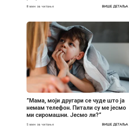
ВИШЕ ДЕТАЉА
8 мин за читање
”Мама, моји другари се чуде што ја
немам телефон. Питали су ме јесмо
ми сиромашни. Јесмо ли?”
ВИШЕ ДЕТАЉА
5 мин за читање