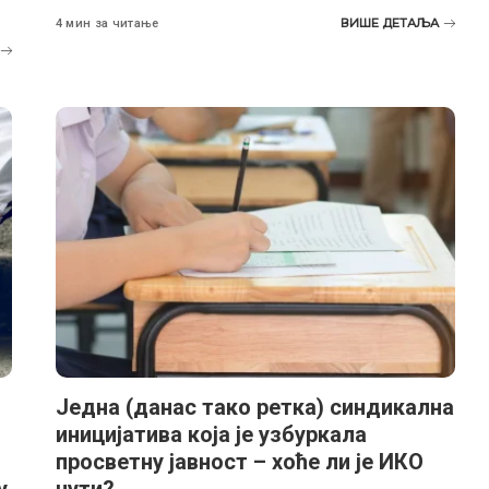
ВИШЕ ДЕТАЉА
4 мин за читање
Једна (данас тако ретка) синдикална
иницијатива која је узбуркала
просветну јавност – хоће ли је ИКО
у
чути?