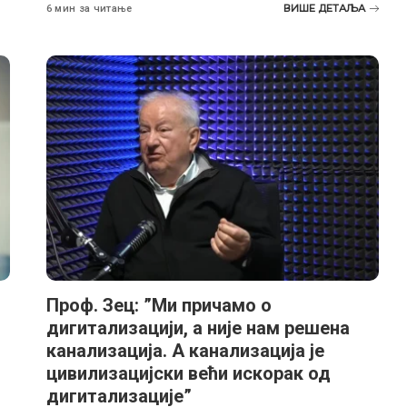
ВИШЕ ДЕТАЉА
6 мин за читање
Проф. Зец: ”Ми причамо о
дигитализацији, а није нам решена
канализација. А канализација је
цивилизацијски већи искорак од
дигитализације”