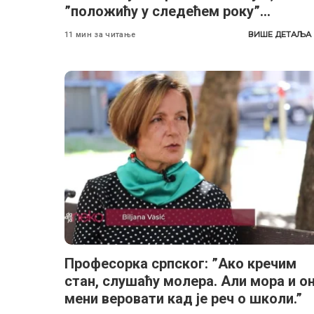
”положићу у следећем року”…
ВИШЕ ДЕТАЉА
11 мин за читање
Професорка српског: ”Ако кречим
стан, слушаћу молера. Али мора и о
мени веровати кад је реч о школи.”