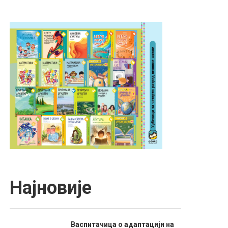
Најновије
Васпитачица о адаптацији на