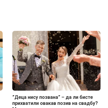
”Деца нису позвана” – да ли бисте
прихватили овакав позив на свадбу?