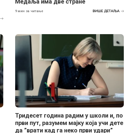
Медаља има две стране
ВИШЕ ДЕТАЉА
9 мин за читање
Тридесет година радим у школи и, по
први пут, разумем мајку која учи дете
да ”врати кад га неко први удари”