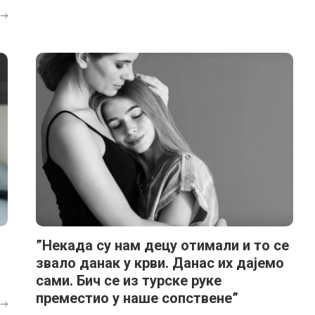
”Некада су нам децу отимали и то се
звало данак у крви. Данас их дајемо
сами. Бич се из турске руке
преместио у наше сопствене”