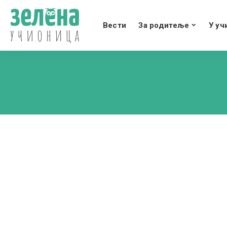
Вести
За родитеље
У уч