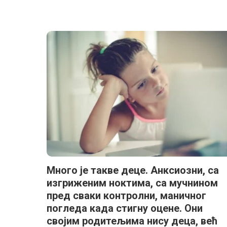
Много је такве деце. Анксиозни, са
изгриженим ноктима, са мучнином
пред сваки контролни, маничног
погледа када стигну оцене. Они
својим родитељима нису деца, већ