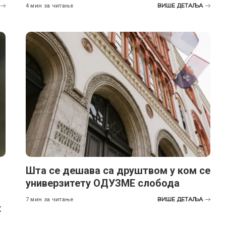
ВИШЕ ДЕТАЉА
4 мин за читање
Шта се дешава са друштвом у ком се
универзитету ОДУЗМЕ слобода
ВИШЕ ДЕТАЉА
7 мин за читање
х