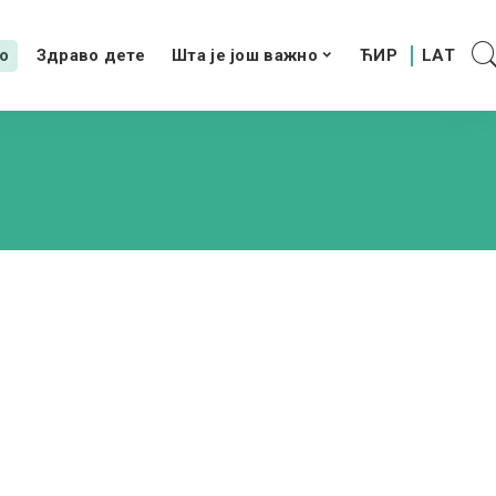
о
Здраво дете
Шта је још важно