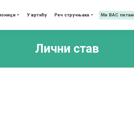
ионици
У вртићу
Реч стручњака
Ми ВАС питам
Лични став