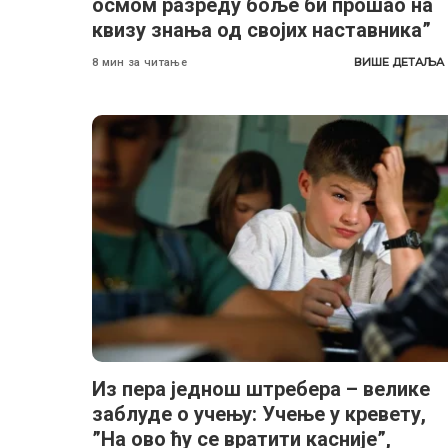
осмом разреду боље би прошао на
квизу знања од својих наставника”
ВИШЕ ДЕТАЉА
8 мин за читање
Из пера једнош штребера – велике
заблуде о учењу: Учење у кревету,
”На ово ћу се вратити касније”,