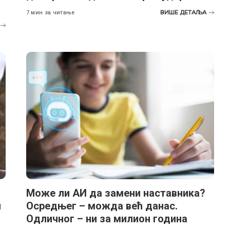
ВИШЕ ДЕТАЉА
7 мин за читање
Може ли АИ да замени наставника?
н
Осредњег – можда већ данас.
Одличног – ни за милион година