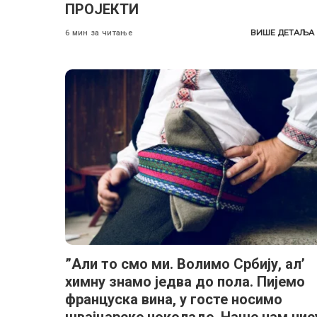
ПРОЈЕКТИ
ВИШЕ ДЕТАЉА
6 мин за читање
”Али то смо ми. Волимо Србију, ал’
химну знамо једва до пола. Пијемо
француска вина, у госте носимо
швајцарске чоколаде. Наше нам нис