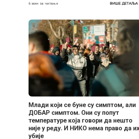
ВИШЕ ДЕТАЉА
6 мин за читање
Млади који се буне су симптом, али
ДОБАР симптом. Они су попут
температуре која говори да нешто
није у реду. И НИКО нема право да и
убије